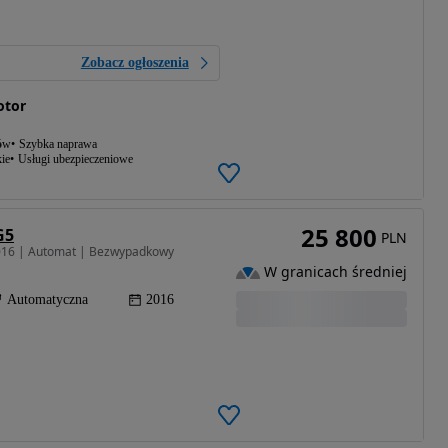
Zobacz ogłoszenia
otor
ów
Szybka naprawa
ie
Usługi ubezpieczeniowe
25 800
G5
PLN
2016 | Automat | Bezwypadkowy
W granicach średniej
Automatyczna
2016