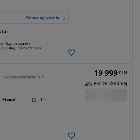
Zobacz ogłoszenia
otor
ów
Szybka naprawa
ie
Usługi ubezpieczeniowe
19 999
PLN
y // Bogate wyposażenie //
Poniżej średniej
Manualna
2017