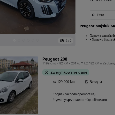
Firma • Podbite
Firma
Peugeot Mojsiuk M
Naprawa samochod
Naprawy blacharsk
1
/
6
Peugeot 208
1199 cm3 • 82 KM • 2017r. // 1.2 / 82 KM // Zadban
Zweryfikowane dane
129 000 km
Benzyna
Chojna (Zachodniopomorskie)
Prywatny sprzedawca • Opublikowano