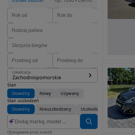
Ustaw budżet
np. 1200 PLN/mc
Lokalizacja
Zachodniopomorskie
Stan
Dowolny
Nowy
Używany
Stan uszkodzeń
Dowolny
Nieuszkodzony
Uszkodzony
Obsługiwane przez AutoIQ