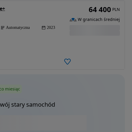
64 400
re+
PLN
W granicach średniej
Automatyczna
2023
co miesiąc
Twój stary samochód