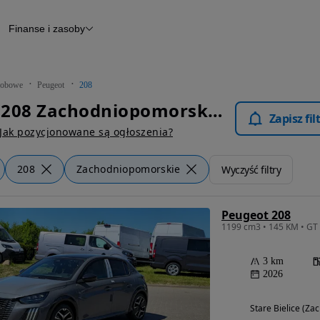
Finanse i zasoby
chody
Finansowanie
Leasing
dy
Narzędzie do wyceny samochodu
tryczne
Raport z inspekcji
obowe
Peugeot
208
m
Raport historii pojazdu
Peugeot 208 Zachodniopomorskie - Samochody Osobowe
Otomoto News
Zapisz fi
wane
Jak pozycjonowane są ogłoszenia?
208
Zachodniopomorskie
Wyczyść filtry
Peugeot 208
3 km
2026
Stare Bielice (Z