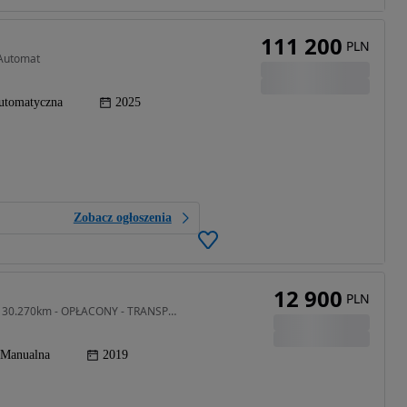
111 200
PLN
 Automat
utomatyczna
2025
Zobacz ogłoszenia
12 900
PLN
1199 cm3 • 68 KM • 1.2 - 68KM - LIKE - Tempomat - 30.270km - OPŁACONY - TRANSPORT
Manualna
2019