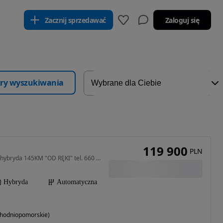
Zacznij sprzedawać
Zaloguj się
ltry wyszukiwania
119 900
PLN
1199 cm3 • 145 KM • GT hybryda 145KM "OD RĘKI" tel. 660 017 628 Marcin Szewczyk
Hybryda
Automatyczna
achodniopomorskie)