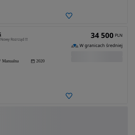
34 500
S
PLN
Nowy Rozrząd !!!
W granicach średniej
Manualna
2020