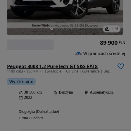
1
/
6
89 900
PLN
W granicach średniej
Peugeot 3008 1.2 PureTech GT S&S EAT8
1199 cm3 • 130 KM • | I właściciel | GT Line | Gwarancja | Bezwypadkowy | FVAT23% |
Wyróżnione
38 500 km
Benzyna
Automatyczna
2022
Długołęka (Dolnośląskie)
Firma • Podbite