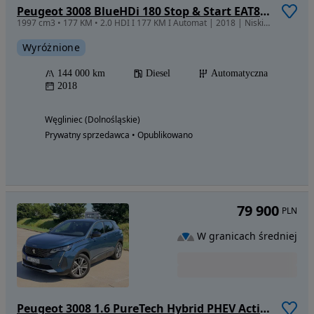
Peugeot 3008 BlueHDi 180 Stop & Start EAT8 Allure
1997 cm3 • 177 KM • 2.0 HDI I 177 KM I Automat | 2018 | Niski przebieg | Dobrze wyposażony
Wyróżnione
144 000 km
Diesel
Automatyczna
2018
Węgliniec (Dolnośląskie)
Prywatny sprzedawca • Opublikowano
79 900
PLN
W granicach średniej
Peugeot 3008 1.6 PureTech Hybrid PHEV Active Pack S&S EAT8