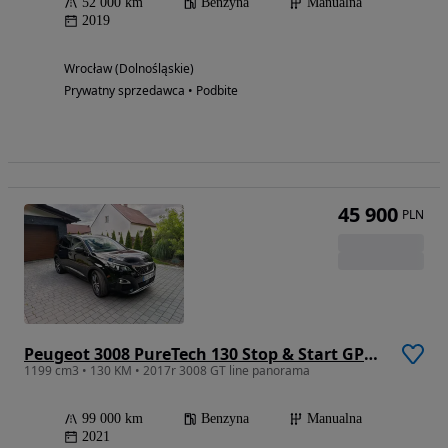
52 000 km
Benzyna
Manualna
2019
Wrocław (Dolnośląskie)
Prywatny sprzedawca • Podbite
45 900
PLN
Peugeot 3008 PureTech 130 Stop & Start GPF Allure Business-Paket
1199 cm3 • 130 KM • 2017r 3008 GT line panorama
99 000 km
Benzyna
Manualna
2021