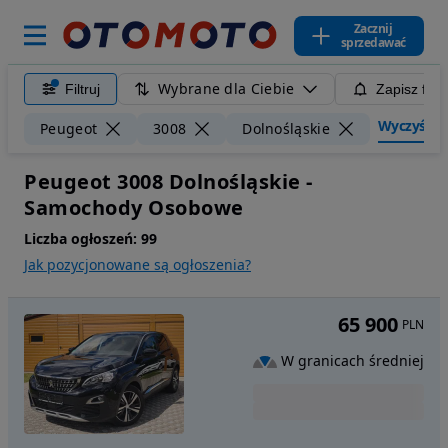
Zacznij
sprzedawać
Wybrane dla Ciebie
Filtruj
Zapisz filt
Wyczyść fil
Peugeot
3008
Dolnośląskie
Peugeot 3008 Dolnośląskie -
Samochody Osobowe
Liczba ogłoszeń:
99
Jak pozycjonowane są ogłoszenia?
65 900
PLN
W granicach średniej