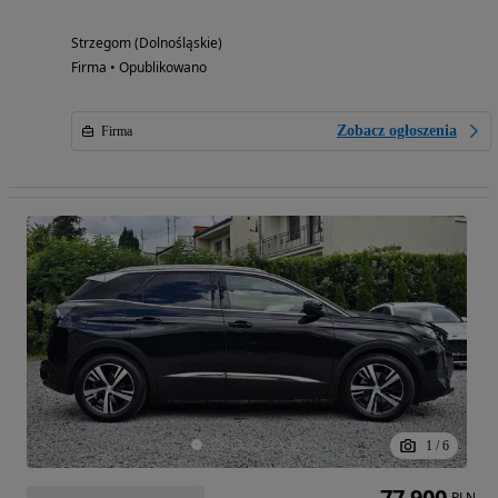
Strzegom (Dolnośląskie)
Firma • Opublikowano
Zobacz ogłoszenia
Firma
1
/
6
77 900
PLN