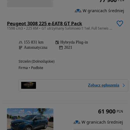
W granicach średniej
Peugeot 3008 225 e-EAT8 GT Pack
1598 cm3 • 225 KM • GT utrzymany Salonowo !! 1wł. Full Serwis Zobacz bo warto
155 831 km
Hybryda Plug-in
Automatyczna
2021
Strzelin (Dolnośląskie)
Firma • Podbite
Zobacz ogłoszenia
61 900
PLN
W granicach średniej