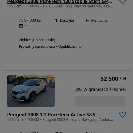
Peugeot 3008 PureTech 130 Stop & Start GPF Active Business-Paket
1199 cm3 • 130 KM • 1.2 130KM/full LED/navi/kamera/keyless/bezwypadkowy/ZADBANY
97 000 km
Benzyna
Manualna
2022
Ziębice (Dolnośląskie)
Prywatny sprzedawca • Opublikowano
52 500
PLN
W granicach średniej
Peugeot 3008 1.2 PureTech Active S&S
1199 cm3 • 130 KM • Peugeot 3008 Benzyna Nawigacja Ambiente Niski Przebieg AppleCarPlay