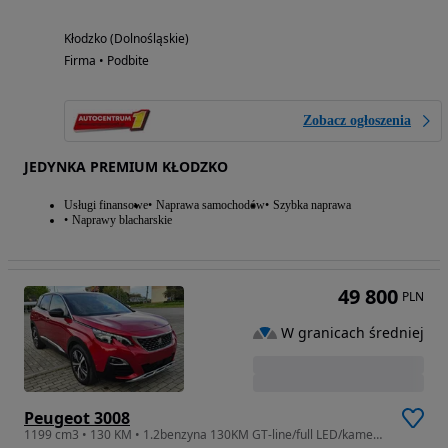
Kłodzko (Dolnośląskie)
Firma • Podbite
Zobacz ogłoszenia
JEDYNKA PREMIUM KŁODZKO
Usługi finansowe
Naprawa samochodów
Szybka naprawa
Naprawy blacharskie
49 800
PLN
W granicach średniej
Peugeot 3008
1199 cm3 • 130 KM • 1.2benzyna 130KM GT-line/full LED/kamera/keyless/bezwypadkowy/ZADBANY