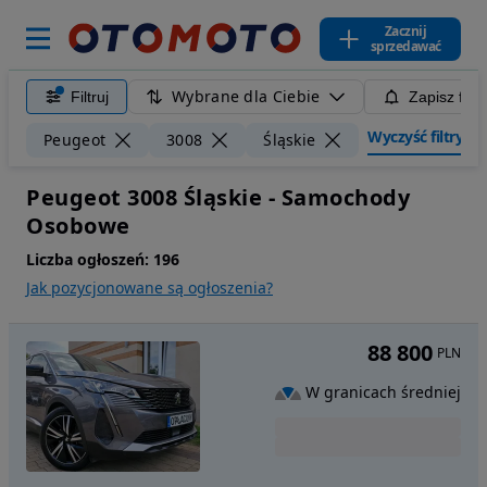
Zacznij
sprzedawać
Wybrane dla Ciebie
Filtruj
Zapisz filt
Wyczyść filtry
Peugeot
3008
Śląskie
Peugeot 3008 Śląskie - Samochody
Osobowe
Liczba ogłoszeń:
196
Jak pozycjonowane są ogłoszenia?
88 800
PLN
W granicach średniej