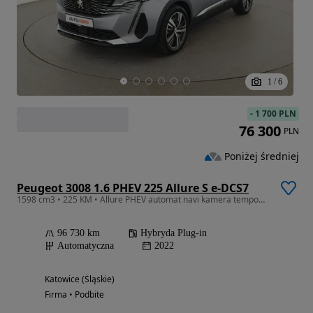
1
/
6
-
1 700 PLN
76 300
PLN
Poniżej średniej
Peugeot 3008 1.6 PHEV 225 Allure S e-DCS7
1598 cm3 • 225 KM • Allure PHEV automat navi kamera tempomat LED virtual
96 730 km
Hybryda Plug-in
Automatyczna
2022
Katowice (Śląskie)
Firma • Podbite