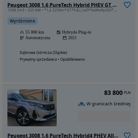
Peugeot 3008 1.6 PureTech Hybrid PHEV GT S&S EAT8
1598 cm3 • 225 KM • *1,6 225Km*GT*FuLL LeD*KaMeRy360*MaSaŻe*FoCaL*OpŁaCoNy*
Wyróżnione
55 000 km
Hybryda Plug-in
Automatyczna
2021
Dąbrowa Górnicza (Śląskie)
Prywatny sprzedawca • Opublikowano
83 800
PLN
W granicach średniej
Peugeot 3008 1.6 PureTech Hybrid4 PHEV Allure S&S EAT8