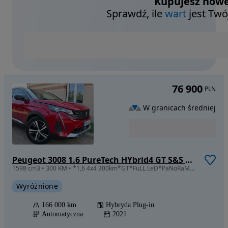
Kupujesz nowe
Sprawdź, ile
wart
jest Twó
76 900
PLN
W granicach średniej
Peugeot 3008 1.6 PureTech HYbrid4 GT S&S EAT8
1598 cm3 • 300 KM • *1,6 4x4 300km*GT*FuLL LeD*PaNoRaMa*MaSaŻe*FoCaL*OpŁaCoNy*
Wyróżnione
166 000 km
Hybryda Plug-in
Automatyczna
2021