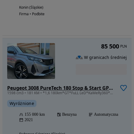
Konin (Śląskie)
Firma • Podbite
85 500
PLN
W granicach średniej
Peugeot 3008 PureTech 180 Stop & Start GPF EAT8 GT
1598 cm3 • 181 KM • *1,6 180km*GT*FuLL LeD*KaMeRy360*MaSaŻe*FoCaL*OpŁaCoNy*
Wyróżnione
155 000 km
Benzyna
Automatyczna
2021