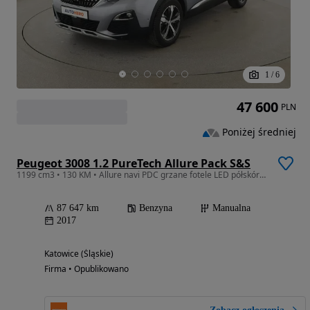
1
/
6
47 600
PLN
Poniżej średniej
Peugeot 3008 1.2 PureTech Allure Pack S&S
1199 cm3 • 130 KM • Allure navi PDC grzane fotele LED półskóra tempomat el.klapa
87 647 km
Benzyna
Manualna
2017
Katowice (Śląskie)
Firma • Opublikowano