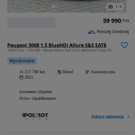
1
/
6
59 990
PLN
Poniżej średniej
Peugeot 3008 1.5 BlueHDi Allure S&S EAT8
1499 cm3 • 130 KM • diesel Allure Full LED I właściciel Salon PL F-VAT 23% Serwis
Wyróżnione
217 700 km
Diesel
Automatyczna
2021
Sosnowiec (Śląskie)
Firma • Opublikowano
Zobacz ogłoszenia