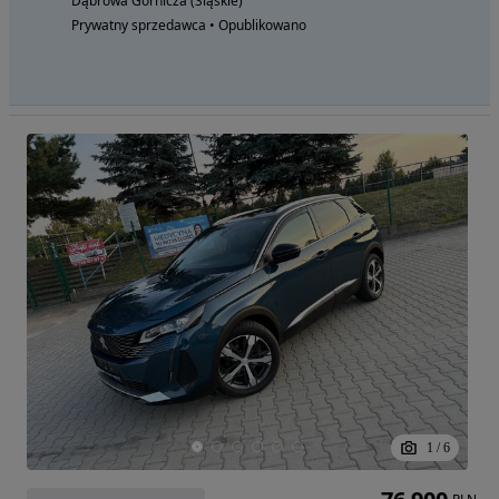
Dąbrowa Górnicza (Śląskie)
Prywatny sprzedawca • Opublikowano
1
/
6