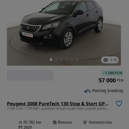
1
/
6
-
1 300 PLN
57 000
PLN
Poniżej średniej
Peugeot 3008 PureTech 130 Stop & Start GPF EAT8 Active Business-Paket
1199 cm3 • 130 KM • automat virtual cocpit navi czujniki parkowania
83 582 km
Benzyna
Automatyczna
2020