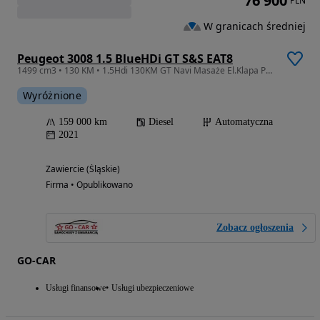
76 900
PLN
W granicach średniej
Peugeot 3008 1.5 BlueHDi GT S&S EAT8
1499 cm3 • 130 KM • 1.5Hdi 130KM GT Navi Masaże El.Klapa Po Opłatach
Wyróżnione
159 000 km
Diesel
Automatyczna
2021
Zawiercie (Śląskie)
Firma • Opublikowano
Zobacz ogłoszenia
GO-CAR
Usługi finansowe
Usługi ubezpieczeniowe