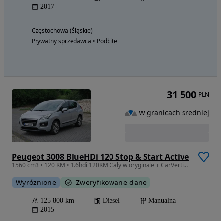
2017
Częstochowa (Śląskie)
Prywatny sprzedawca • Podbite
31 500
PLN
W granicach średniej
Peugeot 3008 BlueHDi 120 Stop & Start Active
1560 cm3 • 120 KM • 1.6hdi 120KM Cały w oryginale + CarVertical + REJ. PL
Wyróżnione
Zweryfikowane dane
125 800 km
Diesel
Manualna
2015