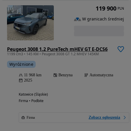
119 900
PLN
W granicach średniej
Peugeot 3008 1.2 PureTech mHEV GT E-DCS6
1199 cm3 • 145 KM • Peugeot 3008 GT 1.2 MHEV 145KM
Wyróżnione
11 968 km
Benzyna
Automatyczna
2025
Katowice (Śląskie)
Firma • Podbite
Zobacz ogłoszenia
Firma