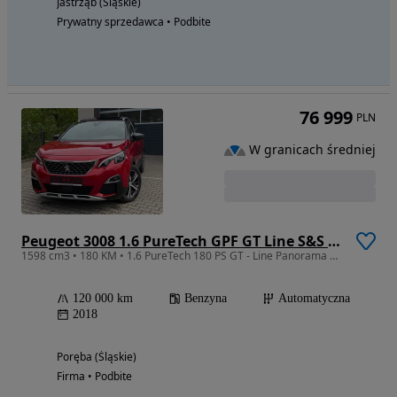
Jastrząb (Śląskie)
Prywatny sprzedawca • Podbite
76 999
PLN
W granicach średniej
Peugeot 3008 1.6 PureTech GPF GT Line S&S EAT8
1598 cm3 • 180 KM • 1.6 PureTech 180 PS GT - Line Panorama Full LED El. Fotele Kamera BDB!
120 000 km
Benzyna
Automatyczna
2018
Poręba (Śląskie)
Firma • Podbite