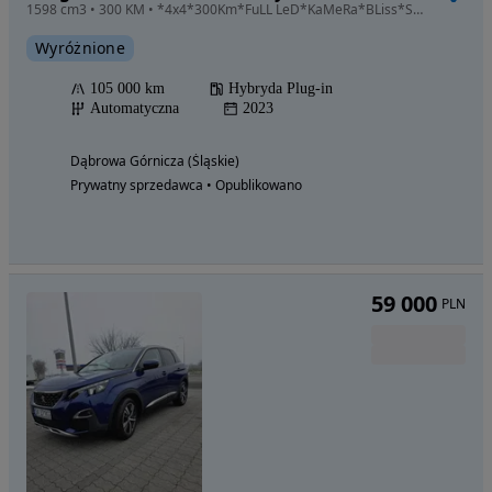
1598 cm3 • 300 KM • *4x4*300Km*FuLL LeD*KaMeRa*BLiss*SkÓrA*NaVi*OpŁaCoNy*OrYgiNaŁ*
Wyróżnione
105 000 km
Hybryda Plug-in
Automatyczna
2023
Dąbrowa Górnicza (Śląskie)
Prywatny sprzedawca • Opublikowano
59 000
PLN