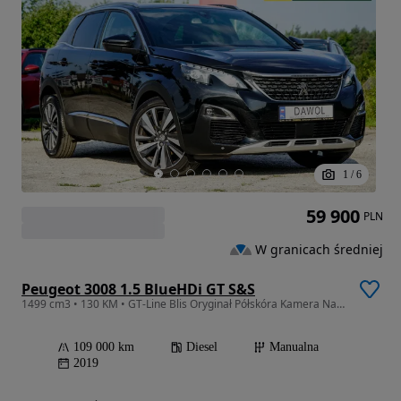
1
/
6
59 900
PLN
W granicach średniej
Peugeot 3008 1.5 BlueHDi GT S&S
1499 cm3 • 130 KM • GT-Line Blis Oryginał Półskóra Kamera Nawigacja
109 000 km
Diesel
Manualna
2019