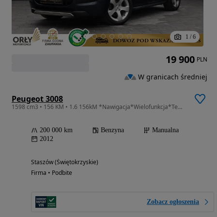
1
/
6
19 900
PLN
W granicach średniej
Peugeot 3008
1598 cm3 • 156 KM • 1.6 156kM *Nawigacja*Wielofunkcja*Tempomat*Klimatyzacja*Panorama*ABS*
200 000 km
Benzyna
Manualna
2012
Staszów (Świętokrzyskie)
Firma • Podbite
Zobacz ogłoszenia