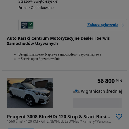
Staszów (Świętokrzyskie)
Firma • Opublikowano
Zobacz ogłoszenia
Auto Karski Centrum Motoryzacyjne Dealer i Serwis
Samochodów Używanych
Usługi finansowe
Naprawa samochodów
Szybka naprawa
Serwis opon / przechowalnia
56 800
PLN
W granicach średniej
Peugeot 3008 BlueHDi 120 Stop & Start Business-Line
1560 cm3 • 120 KM • GT LINE*FULL LED*Navi*Kamery*Panorama*Bezwypadkowy*1.6 bluehdi