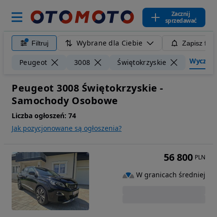
Zacznij
sprzedawać
Wybrane dla Ciebie
Filtruj
Zapisz filt
Wyczyść 
Peugeot
3008
Świętokrzyskie
Peugeot 3008 Świętokrzyskie -
Samochody Osobowe
Liczba ogłoszeń:
74
Jak pozycjonowane są ogłoszenia?
56 800
PLN
W granicach średniej