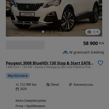
1
/
6
58 900
PLN
W granicach średniej
Peugeot 3008 BlueHDi 130 Stop & Start EAT8 Allure
1499 cm3 • 130 KM • Kamera Nawigacja Blis Hak Półskóra Podgrzewane fotele Bezwypadek
Wyróżnione
152 000 km
Diesel
Automatyczna
2020
Kielce (Świętokrzyskie)
Firma • Opublikowano