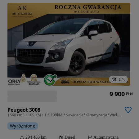
1
/
6
9 900
PLN
Peugeot 3008
1560 cm3 • 109 KM • 1.6 109kM *Nawigacja*Klimatyzacja*Wielofunkcja*Czujniki Parkowania*ABS
Wyróżnione
294 483 km
Diesel
Automatyczna