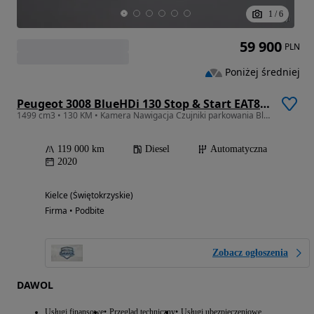
1
/
6
59 900
PLN
Poniżej średniej
Peugeot 3008 BlueHDi 130 Stop & Start EAT8 Allure
1499 cm3 • 130 KM • Kamera Nawigacja Czujniki parkowania Blis Podgrzewane fotele
119 000 km
Diesel
Automatyczna
2020
Kielce (Świętokrzyskie)
Firma • Podbite
Zobacz ogłoszenia
DAWOL
Usługi finansowe
Przegląd techniczny
Usługi ubezpieczeniowe