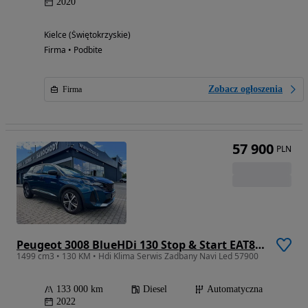
2020
Kielce (Świętokrzyskie)
Firma • Podbite
Zobacz ogłoszenia
Firma
57 900
PLN
Peugeot 3008 BlueHDi 130 Stop & Start EAT8 Allure
1499 cm3 • 130 KM • Hdi Klima Serwis Zadbany Navi Led 57900
133 000 km
Diesel
Automatyczna
2022