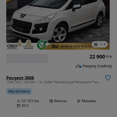
1
/
6
22 900
PLN
Powyżej średniej
Peugeot 3008
1598 cm3 • 120 KM • 1.6 120kM *Wielofunkcja*Klimatronic*Nawigacja*Panorama*Tempomat*Serwis
Wyróżnione
211 923 km
Benzyna
Manualna
2013