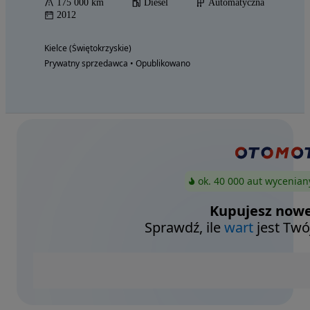
175 000 km
Diesel
Automatyczna
2012
Kielce (Świętokrzyskie)
Prywatny sprzedawca • Opublikowano
ok. 40 000 aut wycenian
Kupujesz nowe
Sprawdź, ile
wart
jest Twó