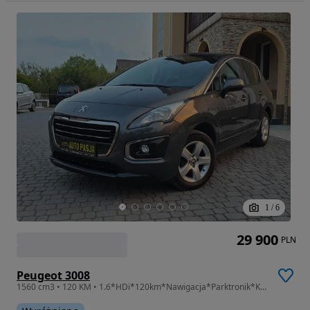
1
/
6
29 900
PLN
Peugeot 3008
1560 cm3 • 120 KM • 1.6*HDi*120km*Nawigacja*Parktronik*Kamera*HAK*ZADBANY