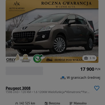
1
/
6
17 900
PLN
W granicach średniej
Peugeot 3008
1598 cm3 • 120 KM • 1.6 120KM Wielofunkcja*Klimatronic*Parktronic*Tempomat*Nawigacja
142 525 km
Benzyna
Manualna