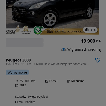
1
/
6
19 900
PLN
W granicach średniej
Peugeot 3008
1560 cm3 • 110 KM • 1.6HDI Hak*Wielofunkcja*Parktornic*Klimatronic*Bluetooth*Alufelga
Wyróżnione
250 000 km
Diesel
Manualna
2012
Staszów (Świętokrzyskie)
Firma • Podbite