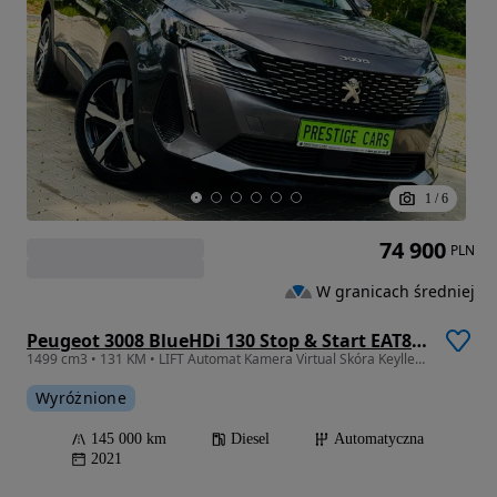
1
/
6
74 900
PLN
W granicach średniej
Peugeot 3008 BlueHDi 130 Stop & Start EAT8 Allure
1499 cm3 • 131 KM • LIFT Automat Kamera Virtual Skóra Keylles A.Pasa Ambiente Chrom Radar
Wyróżnione
145 000 km
Diesel
Automatyczna
2021