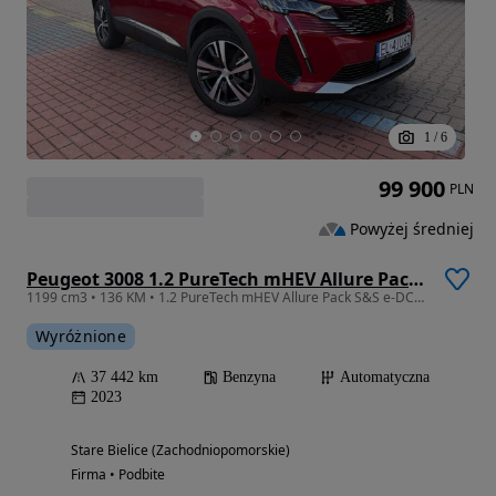
1
/
6
99 900
PLN
Powyżej średniej
Peugeot 3008 1.2 PureTech mHEV Allure Pack S&S e-DCS6
1199 cm3 • 136 KM • 1.2 PureTech mHEV Allure Pack S&S e-DCS6 136KM
Wyróżnione
37 442 km
Benzyna
Automatyczna
2023
Stare Bielice (Zachodniopomorskie)
Firma • Podbite