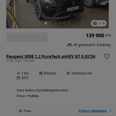
1
/
6
139 900
PLN
W granicach średniej
Peugeot 3008 1.2 PureTech mHEV GT E-DCS6
1199 cm3 • 145 KM
3 km
Benzyna
Automatyczna
2025
Stare Bielice (Zachodniopomorskie)
Firma • Podbite
Zobacz ogłoszenia
Firma