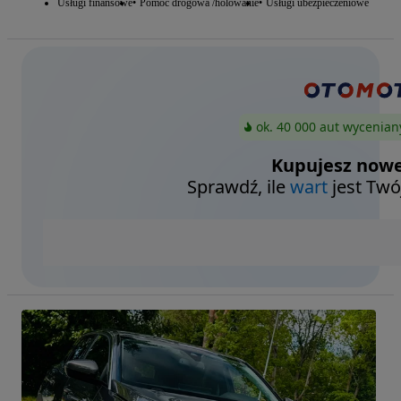
Usługi finansowe
Pomoc drogowa /holowanie
Usługi ubezpieczeniowe
ok. 40 000 aut wycenian
Kupujesz nowe
Sprawdź, ile
wart
jest Twó