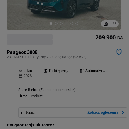
1
/
6
209 900
PLN
Peugeot 3008
231 KM • GT Elektryczny 230 Long Range (98kWh)
2 km
Elektryczny
Automatyczna
2026
Stare Bielice (Zachodniopomorskie)
Firma • Podbite
Zobacz ogłoszenia
Firma
Peugeot Mojsiuk Motor