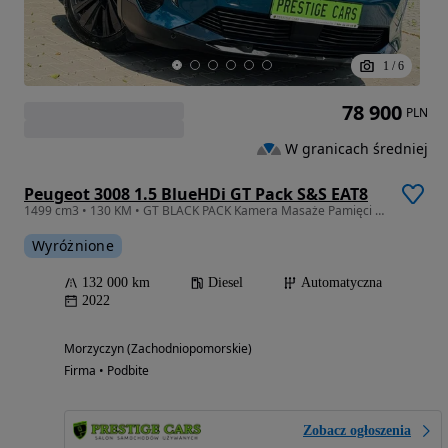
1
/
6
78 900
PLN
W granicach średniej
Peugeot 3008 1.5 BlueHDi GT Pack S&S EAT8
1499 cm3 • 130 KM • GT BLACK PACK Kamera Masaże Pamięci Skóra Alcantara G.Fotele Ambiente
Wyróżnione
132 000 km
Diesel
Automatyczna
2022
Morzyczyn (Zachodniopomorskie)
Firma • Podbite
Zobacz ogłoszenia