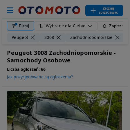
Zacznij
sprzedawać
Wybrane dla Ciebie
Filtruj
Zapisz filt
W
Peugeot
3008
Zachodniopomorskie
Peugeot 3008 Zachodniopomorskie -
Samochody Osobowe
Liczba ogłoszeń:
66
Jak pozycjonowane są ogłoszenia?