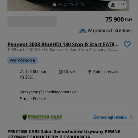
1
/
6
75 900
PLN
W granicach średniej
Peugeot 3008 BlueHDi 130 Stop & Start EAT8 GT Pack
1499 cm3 • 131 KM • GT Kamera Full Led Skóra Alcantara I Cocpit E.Klapa Ambiente G.Fotele
Wyróżnione
178 000 km
Diesel
Automatyczna
2021
Morzyczyn (Zachodniopomorskie)
Firma • Podbite
Zobacz ogłoszenia
PRESTIGE CARS Salon Samochodów Używany PEWNE
UŻYWANE SAMOCHODY Z GWARANCJĄ