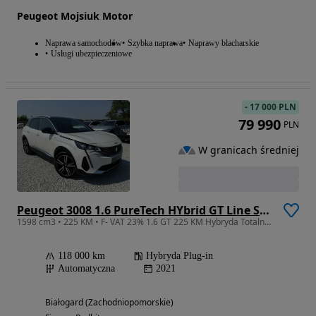
Peugeot Mojsiuk Motor
Naprawa samochodów
Szybka naprawa
Naprawy blacharskie
Usługi ubezpieczeniowe
-
17 000 PLN
79 990
PLN
W granicach średniej
Peugeot 3008 1.6 PureTech HYbrid GT Line S&S EAT8
1598 cm3 • 225 KM • F- VAT 23% 1.6 GT 225 KM Hybryda Totalny Full Perfekcyjny Stan
118 000 km
Hybryda Plug-in
Automatyczna
2021
Białogard (Zachodniopomorskie)