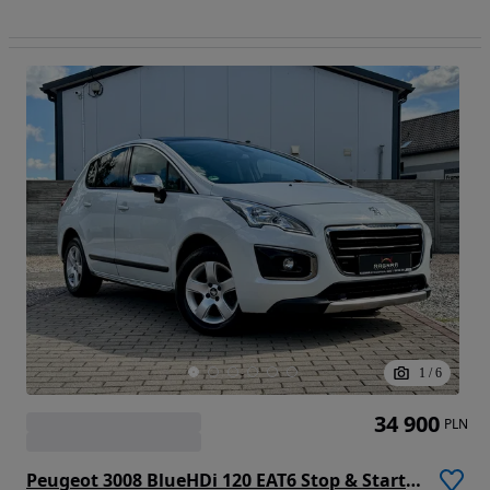
1
/
6
34 900
PLN
Peugeot 3008 BlueHDi 120 EAT6 Stop & Start Allure