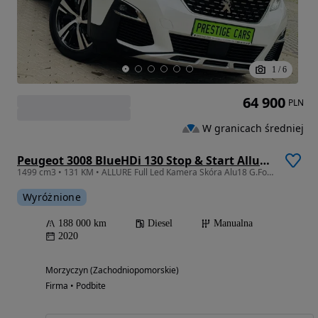
1
/
6
64 900
PLN
W granicach średniej
Peugeot 3008 BlueHDi 130 Stop & Start Allure Pack
1499 cm3 • 131 KM • ALLURE Full Led Kamera Skóra Alu18 G.Fotele Virtual E.Klapa Ambiente
Wyróżnione
188 000 km
Diesel
Manualna
2020
Morzyczyn (Zachodniopomorskie)
Firma • Podbite