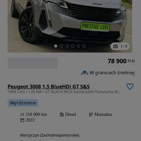
1
/
6
78 900
PLN
W granicach średniej
Peugeot 3008 1.5 BlueHDi GT S&S
1499 cm3 • 130 KM • GT BLACK PACK Kamera360 Panorama Masaże Pamięci Skóra G.Fotele Ambient
Wyróżnione
118 000 km
Diesel
Manualna
2022
Morzyczyn (Zachodniopomorskie)