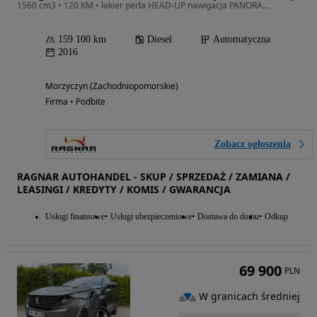
1560 cm3 • 120 KM • lakier perła HEAD-UP nawigacja PANORAMA grzane fotele KAMERA aso LED
159 100 km
Diesel
Automatyczna
2016
Morzyczyn (Zachodniopomorskie)
Firma • Podbite
Zobacz ogłoszenia
RAGNAR AUTOHANDEL - SKUP / SPRZEDAŻ / ZAMIANA /
LEASINGI / KREDYTY / KOMIS / GWARANCJA
Usługi finansowe
Usługi ubezpieczeniowe
Dostawa do domu
Odkup
69 900
PLN
W granicach średniej