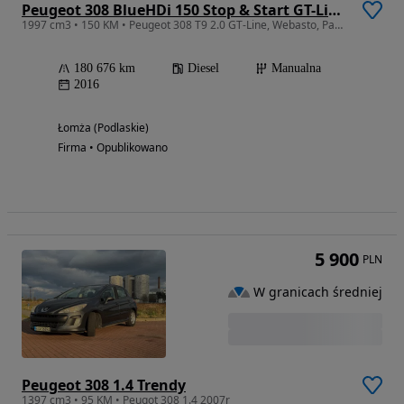
Peugeot 308 BlueHDi 150 Stop & Start GT-Line Edition
1997 cm3 • 150 KM • Peugeot 308 T9 2.0 GT-Line, Webasto, Panorama, Nawi, Kamera
180 676 km
Diesel
Manualna
2016
Łomża (Podlaskie)
Firma • Opublikowano
5 900
PLN
W granicach średniej
Peugeot 308 1.4 Trendy
1397 cm3 • 95 KM • Peugot 308 1.4 2007r