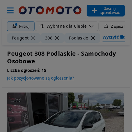
Zacznij
sprzedawać
Wybrane dla Ciebie
Filtruj
Zapisz filt
Wyczyść filtry
Peugeot
308
Podlaskie
Peugeot 308 Podlaskie - Samochody
Osobowe
Liczba ogłoszeń:
15
Jak pozycjonowane są ogłoszenia?