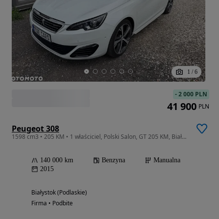
1
/
6
-
2 000 PLN
41 900
PLN
Peugeot 308
1598 cm3 • 205 KM • 1 właściciel, Polski Salon, GT 205 KM, Biała perła, skóry
140 000 km
Benzyna
Manualna
2015
Białystok (Podlaskie)
Firma • Podbite