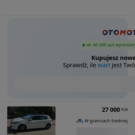
ok. 40 000 aut wycenian
Kupujesz nowe
Sprawdź, ile
wart
jest Twó
27 000
PLN
W granicach średniej