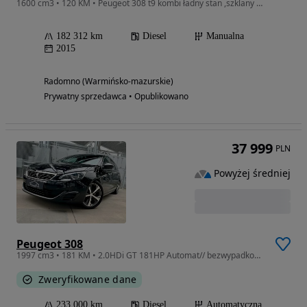
1600 cm3 • 120 KM • Peugeot 308 t9 kombi ładny stan ,szklany dach
182 312 km
Diesel
Manualna
2015
Radomno (Warmińsko-mazurskie)
Prywatny sprzedawca • Opublikowano
37 999
PLN
Powyżej średniej
Peugeot 308
1997 cm3 • 181 KM • 2.0HDi GT 181HP Automat// bezwypadkowy// bogata historia// RATY
Zweryfikowane dane
233 000 km
Diesel
Automatyczna