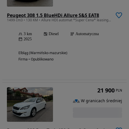
Peugeot 308 1.5 BlueHDi Allure S&S EAT8
1499 cm3 • 130 KM • Allure HDI automat *Super Cena* leasing 101%
3 km
Diesel
Automatyczna
2025
Elbląg (Warmińsko-mazurskie)
Firma • Opublikowano
21 900
PLN
W granicach średniej