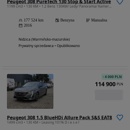
Peugeot 308 PureTech 130 Stop & Start Active
1199 cm3 • 130 KM • 1.2 Benz 130KM/ Ledy/ Panorama/ Kamera/ Climatronic/ Parktronic/
177 524 km
Benzyna
Manualna
2016
Nidzica (Warmińsko-mazurskie)
Prywatny sprzedawca • Opublikowano
-
4 000 PLN
114 900
PLN
Peugeot 308 1.5 BlueHDi Allure Pack S&S EAT8
1499 cm3 • 130 KM • Leasing 101% D i e s e l