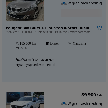
W granicach średniej
Peugeot 308 BlueHDi 150 Stop & Start Business-Line
1997 cm3 • 150 KM • 2.0diesel#2016r#185tys km#Panorama#stan BDB#
185 000 km
Diesel
Manualna
2016
Pisz (Warmińsko-mazurskie)
Prywatny sprzedawca • Podbite
89 900
PLN
W granicach średniej