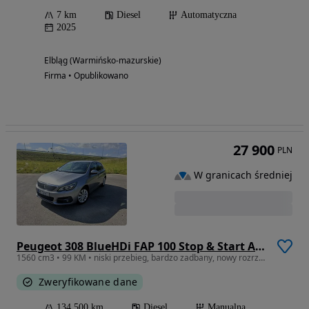
7 km
Diesel
Automatyczna
2025
Elbląg (Warmińsko-mazurskie)
Firma • Opublikowano
27 900
PLN
W granicach średniej
Peugeot 308 BlueHDi FAP 100 Stop & Start Access
1560 cm3 • 99 KM • niski przebieg, bardzo zadbany, nowy rozrząd, 100% sprawny
Zweryfikowane dane
134 500 km
Diesel
Manualna