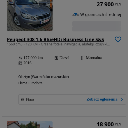
27 900
PLN
W granicach średniej
Peugeot 308 1.6 BlueHDi Business Line S&S
1560 cm3 • 120 KM • Grzane fotele, nawigacja, alufelgi, czujniki cofania
177 000 km
Diesel
Manualna
2016
Olsztyn (Warmińsko-mazurskie)
Firma • Podbite
Zobacz ogłoszenia
Firma
18 900
PLN