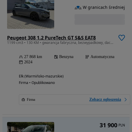
W granicach średniej
Peugeot 308 1.2 PureTech GT S&S EAT8
1199 cm3 • 130 KM • gwarancja fabryczna, bezwypadkowy, dach panoramiczny/elektryczny, GT
27 868 km
Benzyna
Automatyczna
2024
Ełk (Warmińsko-mazurskie)
Firma • Opublikowano
Zobacz ogłoszenia
Firma
31 900
PLN