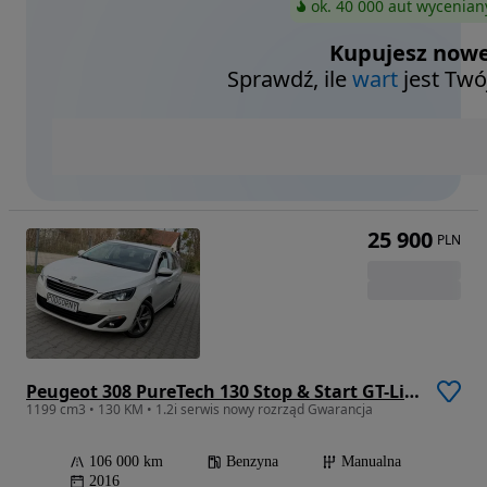
ok. 40 000 aut wycenian
Kupujesz nowe
Sprawdź, ile
wart
jest Twó
25 900
PLN
Peugeot 308 PureTech 130 Stop & Start GT-Line Edition
1199 cm3 • 130 KM • 1.2i serwis nowy rozrząd Gwarancja
106 000 km
Benzyna
Manualna
2016