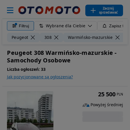
Zacznij
sprzedawać
Wybrane dla Ciebie
Filtruj
Zapisz filt
W
Peugeot
308
Warmińsko-mazurskie
Peugeot 308 Warmińsko-mazurskie -
Samochody Osobowe
Liczba ogłoszeń:
33
Jak pozycjonowane są ogłoszenia?
25 500
PLN
Powyżej średniej