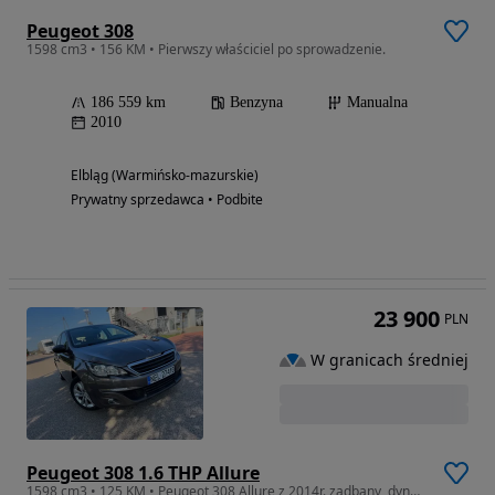
Peugeot 308
1598 cm3 • 156 KM • Pierwszy właściciel po sprowadzenie.
186 559 km
Benzyna
Manualna
2010
Elbląg (Warmińsko-mazurskie)
Prywatny sprzedawca • Podbite
23 900
PLN
W granicach średniej
Peugeot 308 1.6 THP Allure
1598 cm3 • 125 KM • Peugeot 308 Allure z 2014r. zadbany, dynamiczny, stan bdb.