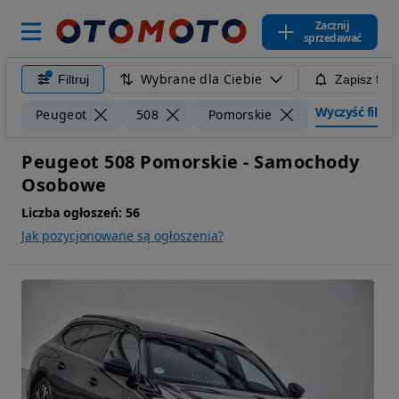
Zacznij
sprzedawać
Wybrane dla Ciebie
Filtruj
Zapisz filt
Wyczyść filtry
Peugeot
508
Pomorskie
Peugeot 508 Pomorskie - Samochody
Osobowe
Liczba ogłoszeń:
56
Jak pozycjonowane są ogłoszenia?