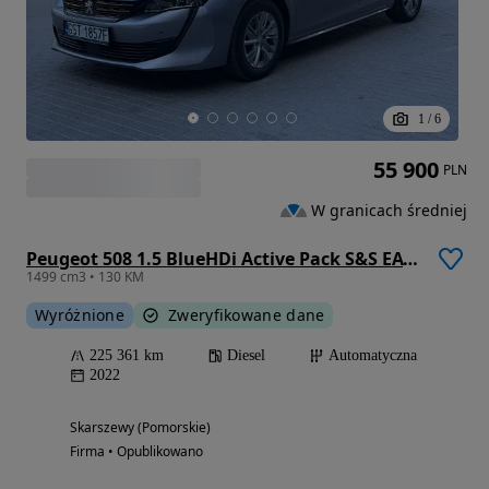
1
/
6
55 900
PLN
W granicach średniej
Peugeot 508 1.5 BlueHDi Active Pack S&S EAT8
1499 cm3 • 130 KM
Wyróżnione
Zweryfikowane dane
225 361 km
Diesel
Automatyczna
2022
Skarszewy (Pomorskie)
Firma • Opublikowano