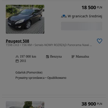
18 500
PLN
W granicach średniej
Peugeot 508
1598 cm3 • 156 KM • Serwis-NOWY ROZRZĄD Panorama Nawi Pół-skóry Bez korozji Bezwypadkowy
197 000 km
Benzyna
Manualna
2011
Gdańsk (Pomorskie)
Prywatny sprzedawca • Opublikowano
38 900
PLN