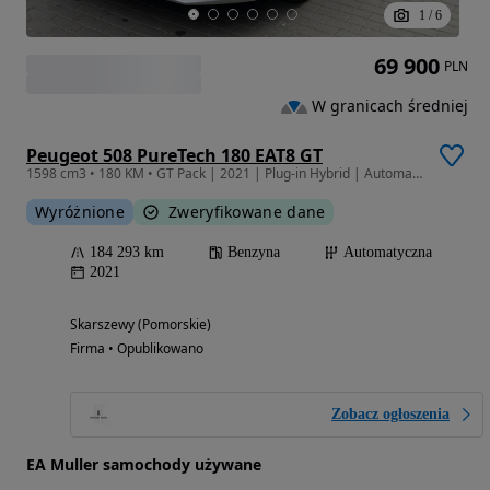
1
/
6
69 900
PLN
W granicach średniej
Peugeot 508 PureTech 180 EAT8 GT
1598 cm3 • 180 KM • GT Pack | 2021 | Plug-in Hybrid | Automat EAT8 | LED | GT Pack | Perła
Wyróżnione
Zweryfikowane dane
184 293 km
Benzyna
Automatyczna
2021
Skarszewy (Pomorskie)
Firma • Opublikowano
Zobacz ogłoszenia
EA Muller samochody używane