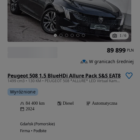
1
/
6
89 899
PLN
W granicach średniej
Peugeot 508 1.5 BlueHDi Allure Pack S&S EAT8
1499 cm3 • 130 KM • PEUGEOT 508 *ALLURE* LED Virtual Kamery Martwe Pola Gwarancja 12m-cy
Wyróżnione
84 400 km
Diesel
Automatyczna
2024
Gdańsk (Pomorskie)
Firma • Podbite