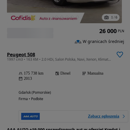
1
/
6
26 000
PLN
W granicach średniej
Peugeot 508
1997 cm3 • 163 KM • 2.0 HDi, Salon Polska, Navi, Xenon, Klimatronic, Tempomat, Parktronic
175 738 km
Diesel
Manualna
2013
Gdańsk (Pomorskie)
Firma • Podbite
Zobacz ogłoszenia
AAA AUTO +19 000 sprawdzonych aut w ofercie! Kredyt i