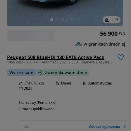
1
/
6
56 900
PLN
W granicach średniej
Peugeot 508 BlueHDi 130 EAT8 Active Pack
1499 cm3 • 130 KM • Automat | 2021 | LED | Kamera | Asystent pasa | Importowany
Wyróżnione
Zweryfikowane dane
174 678 km
Diesel
Automatyczna
2021
Skarszewy (Pomorskie)
Firma • Opublikowano
Zobacz ogłoszenia