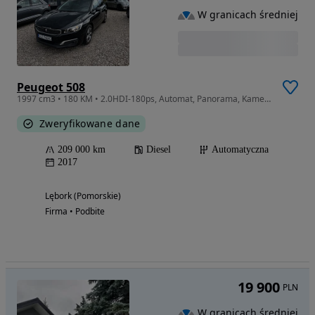
W granicach średniej
Peugeot 508
1997 cm3 • 180 KM • 2.0HDI-180ps, Automat, Panorama, Kamera, ParkTronic, Blis, DUŻY SERWIS
Zweryfikowane dane
209 000 km
Diesel
Automatyczna
2017
Lębork (Pomorskie)
Firma • Podbite
19 900
PLN
W granicach średniej