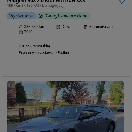
Peugeot 508 2.0 BlueHDi RXH S&S
1997 cm3 • 180 KM • Do negocjacji
Wyróżnione
Zweryfikowane dane
236 689 km
Diesel
Automatyczna
2016
Luzino (Pomorskie)
Prywatny sprzedawca • Podbite