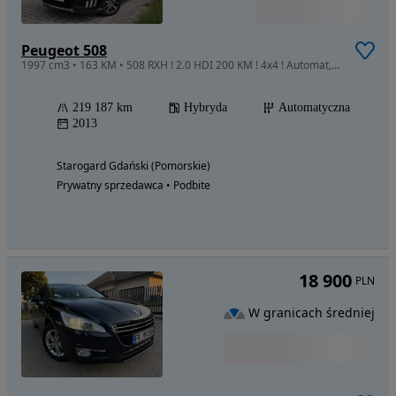
Peugeot 508
1997 cm3 • 163 KM • 508 RXH ! 2.0 HDI 200 KM ! 4x4 ! Automat, Led, Masaże, Skóry ! JBL !
219 187 km
Hybryda
Automatyczna
2013
Starogard Gdański (Pomorskie)
Prywatny sprzedawca • Podbite
18 900
PLN
W granicach średniej