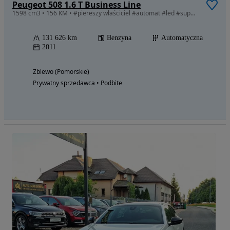
Peugeot 508 1.6 T Business Line
1598 cm3 • 156 KM • #piereszy właściciel #automat #led #super wyposzczenie #serwis
131 626 km
Benzyna
Automatyczna
2011
Zblewo (Pomorskie)
Prywatny sprzedawca • Podbite