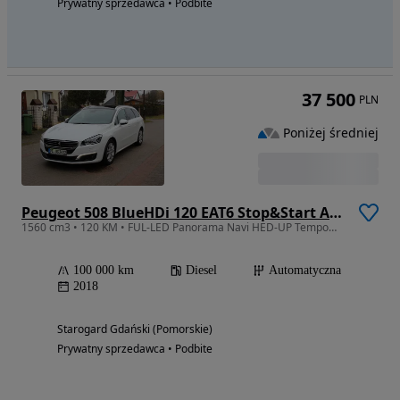
Prywatny sprzedawca • Podbite
37 500
PLN
Poniżej średniej
Peugeot 508 BlueHDi 120 EAT6 Stop&Start Allure
1560 cm3 • 120 KM • FUL-LED Panorama Navi HED-UP Tempomat Automat Serwis
100 000 km
Diesel
Automatyczna
2018
Starogard Gdański (Pomorskie)
Prywatny sprzedawca • Podbite