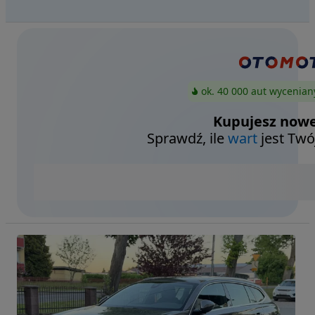
ok. 40 000 aut wycenian
Kupujesz nowe
Sprawdź, ile
wart
jest Twó