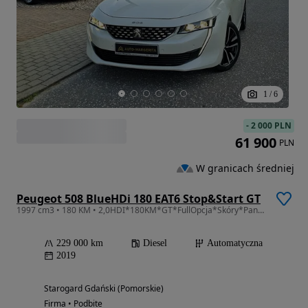
1
/
6
-
2 000 PLN
61 900
PLN
W granicach średniej
Peugeot 508 BlueHDi 180 EAT6 Stop&Start GT
1997 cm3 • 180 KM • 2,0HDI*180KM*GT*FullOpcja*Skóry*Panorama*FullLed*Asystenty*Kamera360*
229 000 km
Diesel
Automatyczna
2019
Starogard Gdański (Pomorskie)
Firma • Podbite