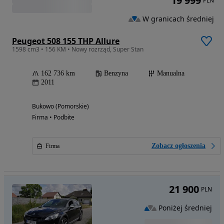
19 999
PLN
W granicach średniej
Peugeot 508 155 THP Allure
1598 cm3 • 156 KM • Nowy rozrząd, Super Stan
162 736 km
Benzyna
Manualna
2011
Bukowo (Pomorskie)
Firma • Podbite
Zobacz ogłoszenia
Firma
21 900
PLN
Poniżej średniej