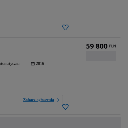
59 800
PLN
utomatyczna
2016
Zobacz ogłoszenia