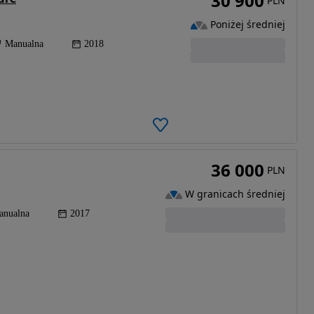
30 900
PLN
Poniżej średniej
Manualna
2018
36 000
PLN
W granicach średniej
anualna
2017