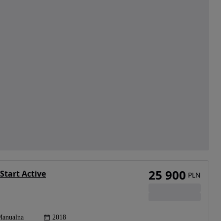
25 900
Start Active
PLN
anualna
2018