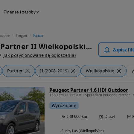
Finanse i zasoby
chody
Finansowanie
Leasing
dy
Narzędzie do wyceny samochodu
tryczne
Raport z inspekcji
obowe
Peugeot
Partner
m
Raport historii pojazdu
Peugeot Partner II Wielkopolskie - Samochody Osobowe
Otomoto News
Zapisz fi
wane
Jak pozycjonowane są ogłoszenia?
Partner
II (2008-2019)
Wielkopolskie
W
Peugeot Partner 1.6 HDi Outdoor
1560 cm3 • 115 KM • Sprzedam Peugeot Partner T
Wyróżnione
148 000 km
Diesel
Suchy Las (Wielkopolskie)