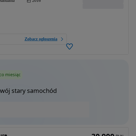
anualna
2016
Zobacz ogłoszenia
co miesiąc
Twój stary samochód
ure