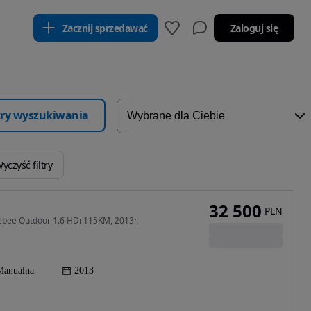
Zacznij sprzedawać
Zaloguj się
ltry wyszukiwania
yczyść filtry
32 500
PLN
epee Outdoor 1.6 HDi 115KM, 2013r.
Manualna
2013