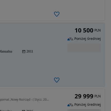
10 500
PLN
Poniżej średniej
Manualna
2011
29 999
PLN
1560 cm3 • 99 KM • 110 Tys.km ,Klimatyzacja , Tempomat ,Nowy Rozrząd - ( Stycz. 2026r)
Poniżej średniej