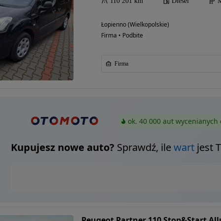
110 201 km
Diesel
M
Łopienno (Wielkopolskie)
Firma • Podbite
Firma
ok. 40 000 aut wycenianych 
Kupujesz nowe auto?
Sprawdź, ile
wart
jest 
Peugeot Partner 110 Stop&Start All