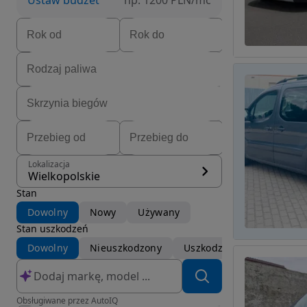
Ustaw budżet
np. 1200 PLN/mc
Lokalizacja
Wielkopolskie
Stan
Dowolny
Nowy
Używany
Stan uszkodzeń
Dowolny
Nieuszkodzony
Uszkodzony
Obsługiwane przez AutoIQ