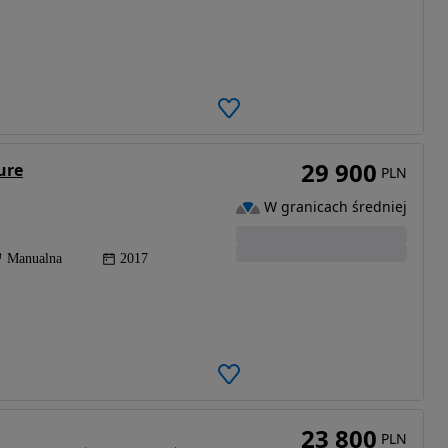
29 900
ure
PLN
W granicach średniej
Manualna
2017
23 800
PLN