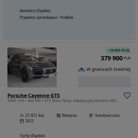
Katowice (Śląskie)
Prywatny sprzedawca • Podbite
-
19 995 PLN
379 900
PLN
W granicach średniej
Porsche Cayenne GTS
3996 cm3 • 460 KM • GTS Bose Temp. Adaptacyjny Kamera 360 Aktywny Wydech Pneumatyka FV23%
25 821 km
Benzyna
Automatyczna
2021
Tychy (Śląskie)