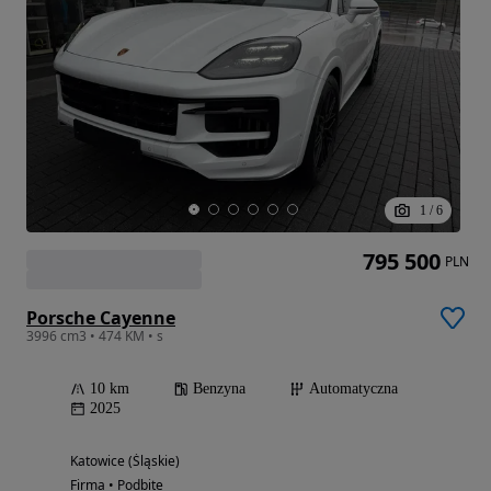
1
/
6
795 500
PLN
Porsche Cayenne
3996 cm3 • 474 KM • s
10 km
Benzyna
Automatyczna
2025
Katowice (Śląskie)
Firma • Podbite