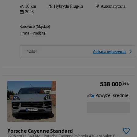
10 km
Hybryda Plug-in
Automatyczna
2026
Katowice (Śląskie)
Firma • Podbite
Zobacz ogłoszenia
538 000
PLN
Powyżej średniej
Porsche Cayenne Standard
2995 cm3 • 340 KM • Porsche Cayenne hybryda 470 KM Salon PL nowe fakt VAT 23%