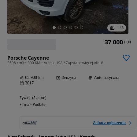
1
/
6
37 000
PLN
Porsche Cayenne
3598 cm3 • 300 KM • Auta z USA / Zapytaj o więcej ofert!
65 900 km
Benzyna
Automatyczna
2017
Żywiec (Śląskie)
Firma • Podbite
Zobacz ogłoszenia
AutoFolwark - Import Aut z USA i Kanady