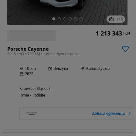
1
/
6
1 213 343
PLN
Porsche Cayenne
3996 cm3 • 739 KM • turbo e-hybrid coupe
10 km
Benzyna
Automatyczna
2025
Katowice (Śląskie)
Firma • Podbite
Zobacz ogłoszenia