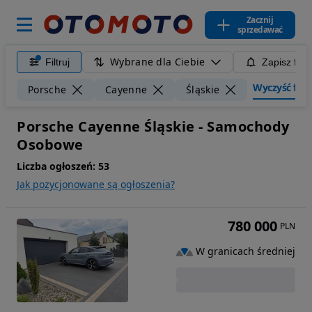
Zacznij
sprzedawać
Wybrane dla Ciebie
Filtruj
Zapisz filt
Wyczyść filtr
Porsche
Cayenne
Śląskie
Porsche Cayenne Śląskie - Samochody
Osobowe
Liczba ogłoszeń:
53
Jak pozycjonowane są ogłoszenia?
780 000
PLN
W granicach średniej