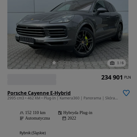
1
/
6
234 901
PLN
Porsche Cayenne E-Hybrid
2995 cm3 • 462 KM • Plug-In | Kamera360 | Panorama | Skóra | 4x4 | Led | FV23%
152 110 km
Hybryda Plug-in
Automatyczna
2022
Rybnik (Śląskie)