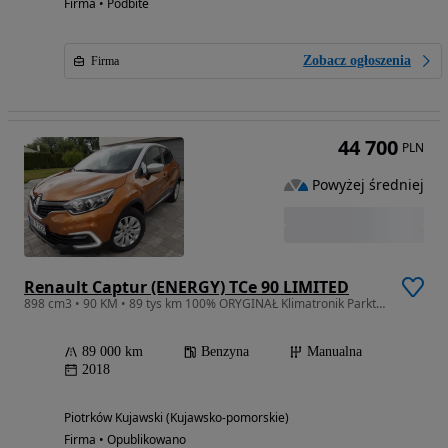
Firma • Podbite
Zobacz ogłoszenia
Firma
44 700
PLN
Powyżej średniej
Renault Captur (ENERGY) TCe 90 LIMITED
898 cm3 • 90 KM • 89 tys km 100% ORYGINAŁ Klimatronik Parktronik Navi z Niemiec
89 000 km
Benzyna
Manualna
2018
Piotrków Kujawski (Kujawsko-pomorskie)
Firma • Opublikowano