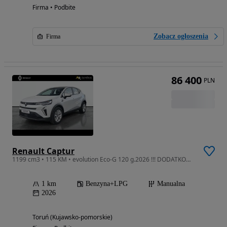
Firma • Podbite
Zobacz ogłoszenia
Firma
86 400
PLN
Renault Captur
1199 cm3 • 115 KM • evolution Eco-G 120 g.2026 !!! DODATKOWY RABAT !!!
1 km
Benzyna+LPG
Manualna
2026
Toruń (Kujawsko-pomorskie)