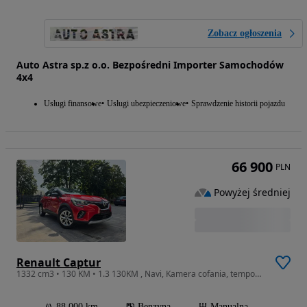
Zobacz ogłoszenia
Auto Astra sp.z o.o. Bezpośredni Importer Samochodów
4x4
Usługi finansowe
Usługi ubezpieczeniowe
Sprawdzenie historii pojazdu
66 900
PLN
Powyżej średniej
Renault Captur
1332 cm3 • 130 KM • 1.3 130KM , Navi, Kamera cofania, tempomat , 2xczujniki, 1 właściciel
88 000 km
Benzyna
Manualna