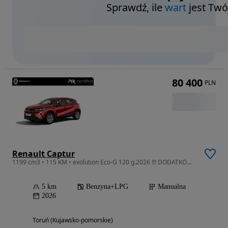
Sprawdź, ile
wart
jest Twó
80 400
PLN
Renault Captur
1199 cm3 • 115 KM • evolution Eco-G 120 g.2026 !!! DODATKOWY RABAT !!!
5 km
Benzyna+LPG
Manualna
2026
Toruń (Kujawsko-pomorskie)