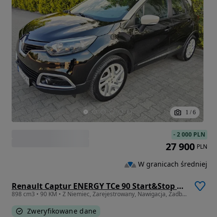
1
/
6
-
2 000 PLN
27 900
PLN
W granicach średniej
Renault Captur ENERGY TCe 90 Start&Stop Expression
898 cm3 • 90 KM • Z Niemiec, Zarejestrowany, Nawigacja, Zadbany!!!
Zweryfikowane dane