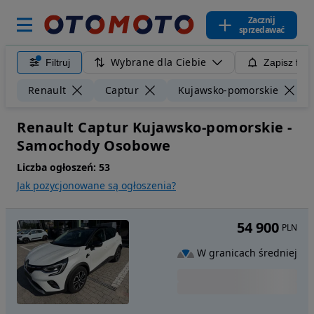
Zacznij
sprzedawać
Wybrane dla Ciebie
Filtruj
Zapisz filt
Renault
Captur
Kujawsko-pomorskie
Renault Captur Kujawsko-pomorskie -
Samochody Osobowe
Liczba ogłoszeń:
53
Jak pozycjonowane są ogłoszenia?
54 900
PLN
W granicach średniej