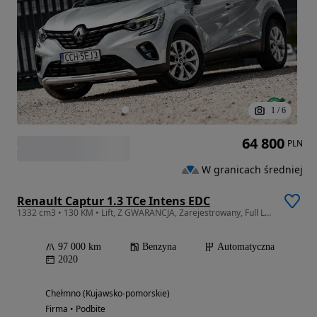
1
/
6
64 800
PLN
W granicach średniej
Renault Captur 1.3 TCe Intens EDC
1332 cm3 • 130 KM • Lift, Z GWARANCJA, Zarejestrowany, Full LED, Navi, Kamera
97 000 km
Benzyna
Automatyczna
2020
Chełmno (Kujawsko-pomorskie)
Firma • Podbite