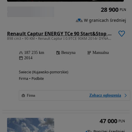
28 900
PLN
W granicach średniej
Renault Captur ENERGY TCe 90 Start&Stop Dynamique
898 cm3 • 90 KM • Renault Captur I 0.9TCE 90KM 2014r DYNAMIQUE
187 235 km
Benzyna
Manualna
2014
Świecie (Kujawsko-pomorskie)
Firma • Podbite
Zobacz ogłoszenia
Firma
47 000
PLN
Poniżej średniej