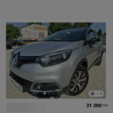
1
/
6
31 300
PLN