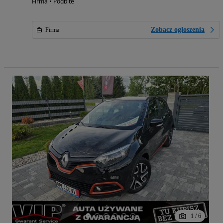
Firma • Podbite
Zobacz ogłoszenia
Firma
1
/
6