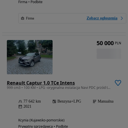
Firma • Podbite
Zobacz ogłoszenia
Firma
50 000
PLN
Renault Captur 1.0 TCe Intens
999 cm3 • 100 KM • LPG -oryginalna instalacja Navi PDC przód tył Zadbany
77 642 km
Benzyna+LPG
Manualna
2021
Kcynia (Kujawsko-pomorskie)
Prywatny sprzedawca • Podbite