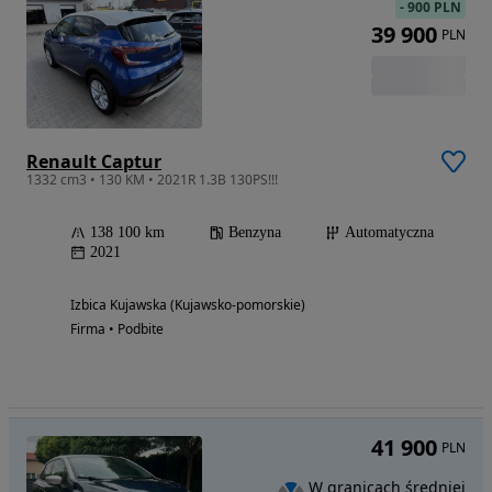
-
900 PLN
39 900
PLN
Renault Captur
1332 cm3 • 130 KM • 2021R 1.3B 130PS!!!
138 100 km
Benzyna
Automatyczna
2021
Izbica Kujawska (Kujawsko-pomorskie)
Firma • Podbite
41 900
PLN
W granicach średniej