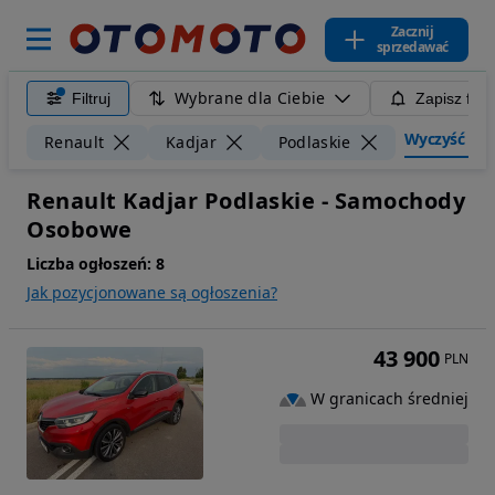
Zacznij
sprzedawać
Wybrane dla Ciebie
Filtruj
Zapisz filt
Wyczyść filtr
Renault
Kadjar
Podlaskie
Renault Kadjar Podlaskie - Samochody
Osobowe
Liczba ogłoszeń:
8
Jak pozycjonowane są ogłoszenia?
43 900
PLN
W granicach średniej