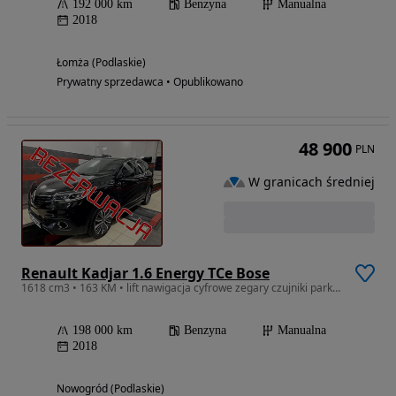
192 000 km
Benzyna
Manualna
2018
Łomża (Podlaskie)
Prywatny sprzedawca • Opublikowano
48 900
PLN
W granicach średniej
Renault Kadjar 1.6 Energy TCe Bose
1618 cm3 • 163 KM • lift nawigacja cyfrowe zegary czujniki parkowania kamera cofania
198 000 km
Benzyna
Manualna
2018
Nowogród (Podlaskie)