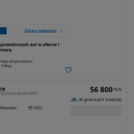
Zobacz ogłoszenia
prawdzonych aut w ofercie !
 miarę.
sługi ubezpieczeniowe
Odkup
56 800
bre
PLN
e 02/2023! 46179+VAT!!
W granicach średniej
Manualna
2022