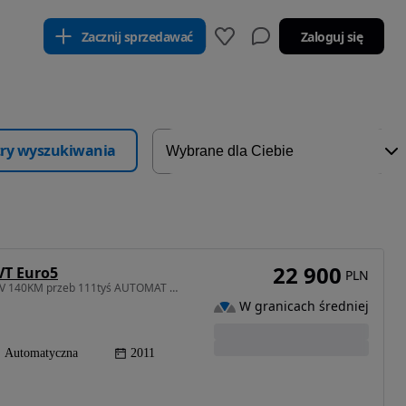
Zacznij sprzedawać
Zaloguj się
ltry wyszukiwania
22 900
VT Euro5
PLN
1997 cm3 • 140 KM • Piękne RENO MEGANE 2.0 16V 140KM przeb 111tyś AUTOMAT 1ROK GWARANCJI !
W granicach średniej
Automatyczna
2011