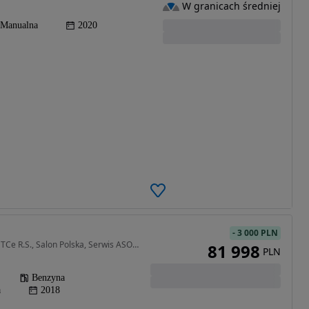
W granicach średniej
Manualna
2020
-
3 000 PLN
1798 cm3 • 279 KM • 1.8 TCe R.S., Salon Polska, Serwis ASO, Automat, VAT 23%, Navi,
81 998
PLN
Benzyna
a
2018