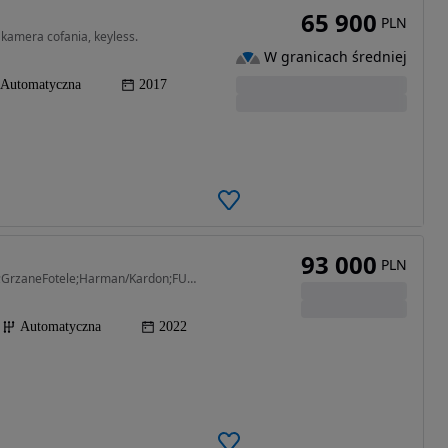
65 900
PLN
 kamera cofania, keyless.
W granicach średniej
Automatyczna
2017
93 000
PLN
218 KM • FulLed;Automat;Skóra;Kamera;PDC;Alum;GrzaneFotele;Harman/Kardon;FULL!!
Automatyczna
2022