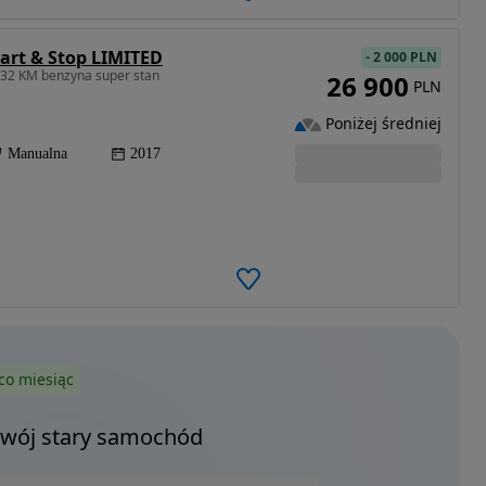
art & Stop LIMITED
-
2 000 PLN
32 KM benzyna super stan
26 900
PLN
Poniżej średniej
Manualna
2017
co miesiąc
Twój stary samochód