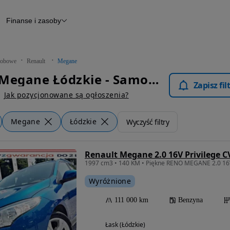
Finanse i zasoby
chody
Finansowanie
Leasing
dy
Narzędzie do wyceny samochodu
tryczne
Raport z inspekcji
obowe
Renault
Megane
m
Raport historii pojazdu
Renault Megane Łódzkie - Samochody Osobowe
Otomoto News
Zapisz fi
wane
Jak pozycjonowane są ogłoszenia?
Megane
Łódzkie
Wyczyść filtry
Renault Megane 2.0 16V Privilege C
Wyróżnione
111 000 km
Benzyna
Łask (Łódzkie)