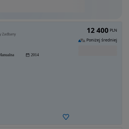
12 400
PLN
ny Zadbany
Poniżej średniej
Manualna
2014