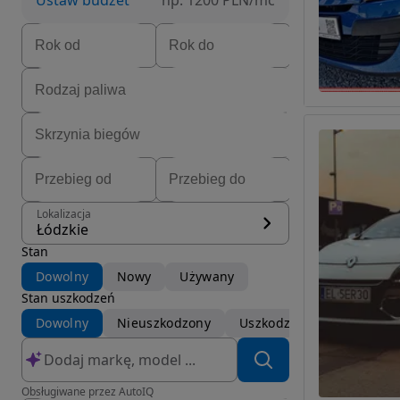
Ustaw budżet
np. 1200 PLN/mc
Lokalizacja
Łódzkie
Stan
Dowolny
Nowy
Używany
Stan uszkodzeń
Dowolny
Nieuszkodzony
Uszkodzony
Obsługiwane przez AutoIQ