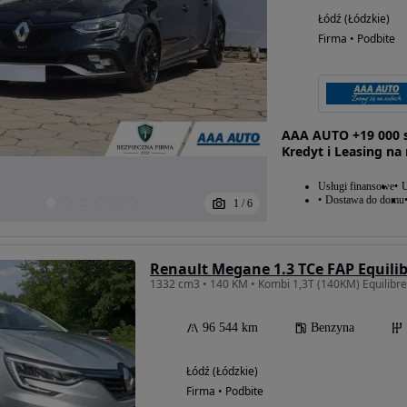
Łódź (Łódzkie)
Firma • Podbite
AAA AUTO +19 000 s
Kredyt i Leasing na
Usługi finansowe
U
Dostawa do domu
1
/
6
Renault Megane 1.3 TCe FAP Equili
1332 cm3 • 140 KM • Kombi 1,3T (140KM) Equilibr
96 544 km
Benzyna
Łódź (Łódzkie)
Firma • Podbite