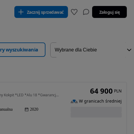
Zacznij sprzedawać
Zaloguj się
ltry wyszukiwania
64 900
PLN
1968 cm3 • 116 KM • *FR *100% Oryginał *Wirtualny Kokpit *LED *Alu 18 *Gwarancja 12 m.
W granicach średniej
anualna
2020