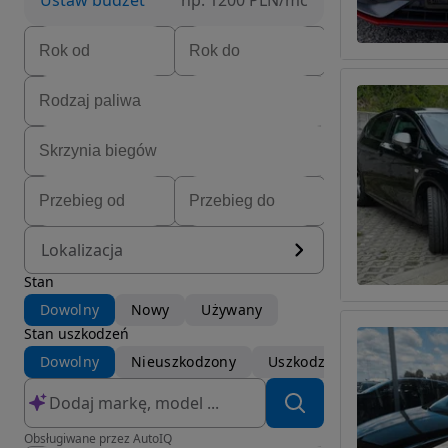
Ustaw budżet
np. 1200 PLN/mc
Lokalizacja
Stan
Dowolny
Nowy
Używany
Stan uszkodzeń
Dowolny
Nieuszkodzony
Uszkodzony
Obsługiwane przez AutoIQ