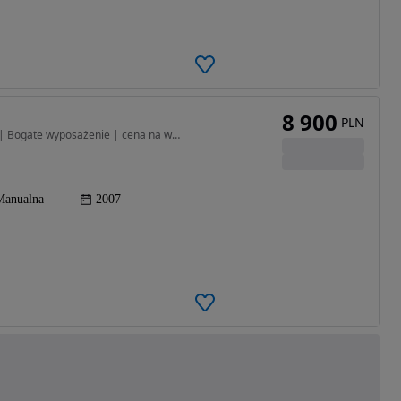
8 900
PLN
1968 cm3 • 170 KM • Seat Leon FR 2.0 TDI 170 KM | Bogate wyposażenie | cena na weekend
Manualna
2007