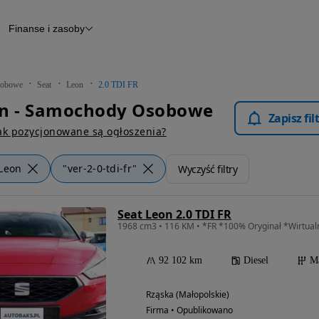
Finanse i zasoby
chody
Finansowanie
Leasing
dy
Narzędzie do wyceny samochodu
tryczne
Raport z inspekcji
obowe
Seat
Leon
2.0 TDI FR
m
Raport historii pojazdu
on - Samochody Osobowe
Otomoto News
Zapisz fi
wane
ak pozycjonowane są ogłoszenia?
Leon
"ver-2-0-tdi-fr"
Wyczyść filtry
Seat Leon 2.0 TDI FR
92 102 km
Diesel
M
Rząska (Małopolskie)
Firma • Opublikowano