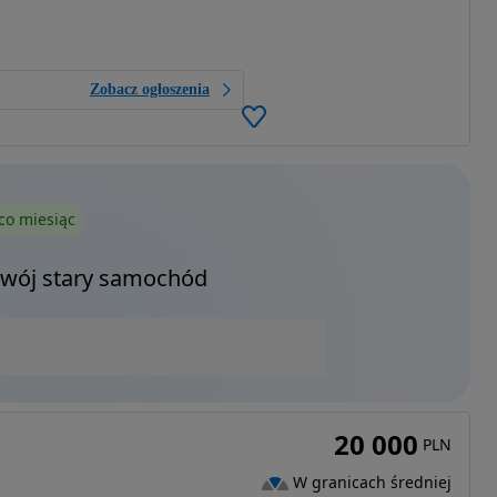
Zobacz ogłoszenia
co miesiąc
Twój stary samochód
20 000
PLN
W granicach średniej