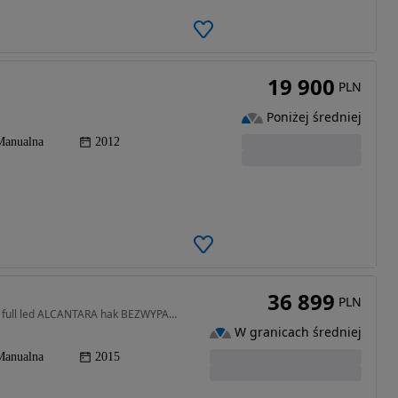
19 900
PLN
Poniżej średniej
Manualna
2012
36 899
PLN
1968 cm3 • 150 KM • LEON FR 2.0 TDI 150KM NAVI full led ALCANTARA hak BEZWYPAD serwi 2016
W granicach średniej
Manualna
2015