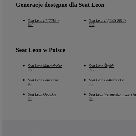
Generacje dostępne dla Seat Leon
Seat Leon III (2012-)
Seat Leon II (2005-2012)
840
287
Seat Leon w Polsce
Seat Leon Mazowieckie
Seat Leon Śląskie
260
212
Seat Leon Pomorskie
Seat Leon Podkarpackie
93
75
Seat Leon Opolskie
Seat Leon Warmińsko-mazurski
35
33