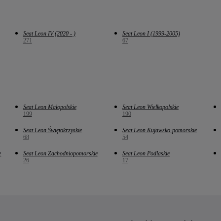
Seat Leon IV (2020 - )
Seat Leon I (1999-2005)
271
67
Seat Leon Małopolskie
Seat Leon Wielkopolskie
199
190
Seat Leon Świętokrzyskie
Seat Leon Kujawsko-pomorskie
68
54
e
Seat Leon Zachodniopomorskie
Seat Leon Podlaskie
26
17