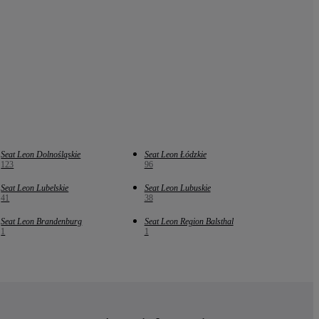
Seat Leon Dolnośląskie
Seat Leon Łódzkie
123
96
Seat Leon Lubelskie
Seat Leon Lubuskie
41
38
Seat Leon Brandenburg
Seat Leon Region Balsthal
1
1