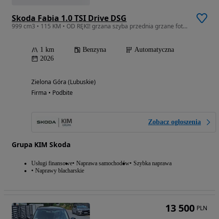
Skoda Fabia 1.0 TSI Drive DSG
999 cm3 • 115 KM • OD RĘKI! grzana szyba przednia grzane fotele kamera cofania tempomat
1 km
Benzyna
Automatyczna
2026
Zielona Góra (Lubuskie)
Firma • Podbite
Zobacz ogłoszenia
Grupa KIM Skoda
Usługi finansowe
Naprawa samochodów
Szybka naprawa
Naprawy blacharskie
13 500
PLN