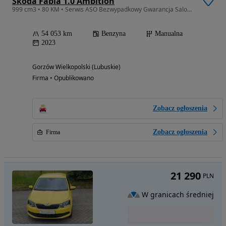
Skoda Fabia 1.0 Ambition
999 cm3 • 80 KM • Serwis ASO Bezwypadkowy Gwarancja Salon Polska
54 053 km
Benzyna
Manualna
2023
Gorzów Wielkopolski (Lubuskie)
Firma • Opublikowano
Zobacz ogłoszenia
Zobacz ogłoszenia
Firma
21 290
PLN
W granicach średniej