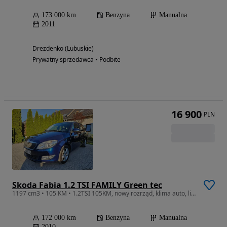
173 000 km
Benzyna
Manualna
2011
Drezdenko (Lubuskie)
Prywatny sprzedawca • Podbite
16 900
PLN
Skoda Fabia 1.2 TSI FAMILY Green tec
1197 cm3 • 105 KM • 1.2TSI 105KM, nowy rozrząd, klima auto, lift zadbana.
172 000 km
Benzyna
Manualna
2010