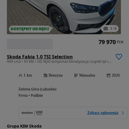
1
/
6
79 970
PLN
Skoda Fabia 1.0 TSI Selection
999 cm3 • 95 KM • OD RĘKI tempomat klimatyzacja czujniki tył czujnik zmierzchu
1 km
Benzyna
Manualna
2026
Zielona Góra (Lubuskie)
Firma • Podbite
Zobacz ogłoszenia
Grupa KIM Skoda