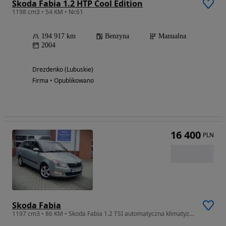
Skoda Fabia 1.2 HTP Cool Edition
1198 cm3 • 54 KM • Nr.61
194 917 km
Benzyna
Manualna
2004
Drezdenko (Lubuskie)
Firma • Opublikowano
16 400
PLN
Skoda Fabia
1197 cm3 • 86 KM • Skoda Fabia 1.2 TSI automatyczna klimatyzacja, podgrzewane fotele, tem