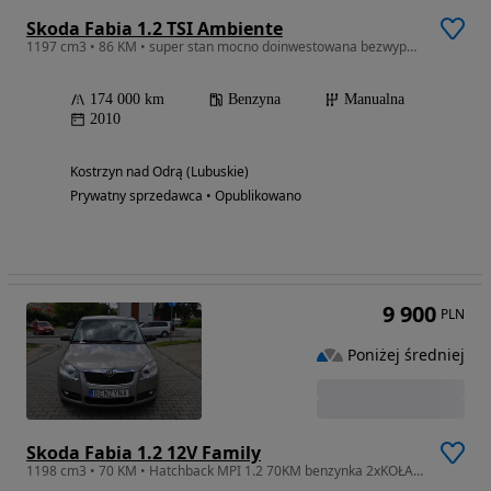
Skoda Fabia 1.2 TSI Ambiente
1197 cm3 • 86 KM • super stan mocno doinwestowana bezwypadkowa aso
174 000 km
Benzyna
Manualna
2010
Kostrzyn nad Odrą (Lubuskie)
Prywatny sprzedawca • Opublikowano
9 900
PLN
Poniżej średniej
Skoda Fabia 1.2 12V Family
1198 cm3 • 70 KM • Hatchback MPI 1.2 70KM benzynka 2xKOŁA klima SERWIS