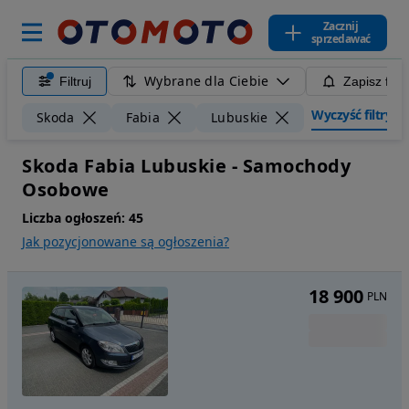
Zacznij
sprzedawać
Wybrane dla Ciebie
Filtruj
Zapisz filt
Wyczyść filtry
Skoda
Fabia
Lubuskie
Skoda Fabia Lubuskie - Samochody
Osobowe
Liczba ogłoszeń:
45
Jak pozycjonowane są ogłoszenia?
18 900
PLN