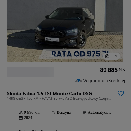
1
/
6
89 885
PLN
W granicach średniej
Skoda Fabia 1.5 TSI Monte Carlo DSG
1498 cm3 • 150 KM • FV VAT Serwis ASO Bezwypadkowy Czujniki parkowania Gwarancja
9 996 km
Benzyna
Automatyczna
2024