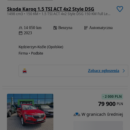
Skoda Karoq 1.5 TSI ACT 4x2 Style DSG
1498 cm3 • 150 KM • 1.5 TSI ACT 4x2 Style DSG 150 KM Full Led FV 23% kamera
14 050 km
Benzyna
Automatyczna
2023
Kędzierzyn-Koźle (Opolskie)
Firma • Podbite
Zobacz ogłoszenia
-
2 000 PLN
79 900
PLN
W granicach średniej