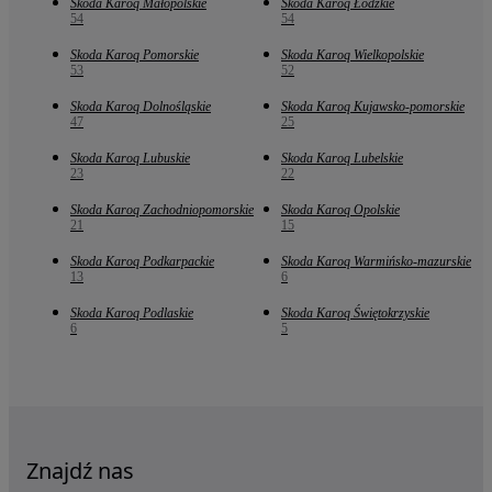
Skoda Karoq Małopolskie
Skoda Karoq Łódzkie
54
54
Skoda Karoq Pomorskie
Skoda Karoq Wielkopolskie
53
52
Skoda Karoq Dolnośląskie
Skoda Karoq Kujawsko-pomorskie
47
25
Skoda Karoq Lubuskie
Skoda Karoq Lubelskie
23
22
Skoda Karoq Zachodniopomorskie
Skoda Karoq Opolskie
21
15
Skoda Karoq Podkarpackie
Skoda Karoq Warmińsko-mazurskie
13
6
Skoda Karoq Podlaskie
Skoda Karoq Świętokrzyskie
6
5
Znajdź nas