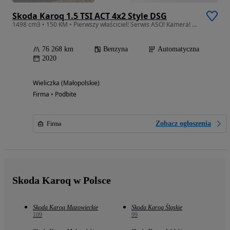
Skoda Karoq 1.5 TSI ACT 4x2 Style DSG
1498 cm3 • 150 KM • Pierwszy właściciel! Serwis ASO! Kamera! DSG! ACC!
76 268 km
Benzyna
Automatyczna
2020
Wieliczka (Małopolskie)
Firma • Podbite
Zobacz ogłoszenia
Firma
Skoda Karoq w Polsce
Skoda Karoq Mazowieckie
Skoda Karoq Śląskie
109
99