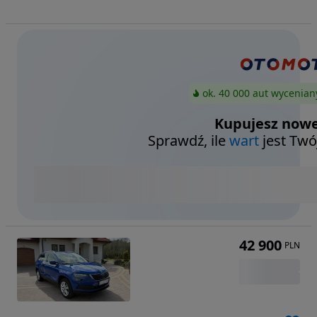
ok. 40 000 aut wycenian
Kupujesz nowe
Sprawdź, ile
wart
jest Twó
42 900
PLN