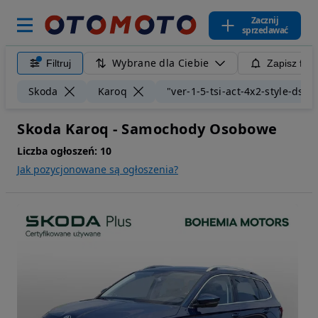
Zacznij
sprzedawać
Wybrane dla Ciebie
Filtruj
Zapisz filt
Skoda
Karoq
"ver-1-5-tsi-act-4x2-style-dsg"
Skoda Karoq - Samochody Osobowe
Liczba ogłoszeń:
10
Jak pozycjonowane są ogłoszenia?