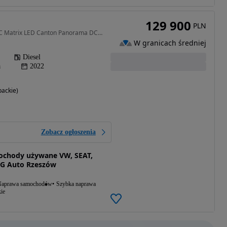
129 900
PLN
1968 cm3 • 200 KM • ACC Matrix LED Canton Panorama DCC Side Assist Kamera Virtual Cockpit
W granicach średniej
Diesel
a
2022
ackie)
Zobacz ogłoszenia
ochody używane VW, SEAT,
G Auto Rzeszów
aprawa samochodów
Szybka naprawa
ie