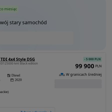
co miesiąc
Twój stary samochód
 TDI 4x4 Style DSG
-
5 000 PLN
0!125000 km! Black edition
99 900
PLN
W granicach średniej
Diesel
a
2020
ackie)