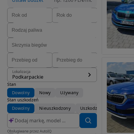
Ustaw budżet
np. 1200 PLN/mc
Lokalizacja
Podkarpackie
Stan
Dowolny
Nowy
Używany
Stan uszkodzeń
Dowolny
Nieuszkodzony
Uszkodzony
Obsługiwane przez AutoIQ