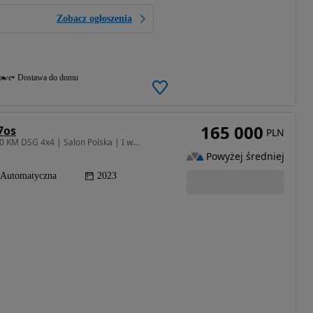
Zobacz ogłoszenia
iowe
Dostawa do domu
165 000
7os
PLN
1984 cm3 • 190 KM • Škoda Kodiaq Style 2.0 TSI 190 KM DSG 4x4 | Salon Polska | I właścicie
Powyżej średniej
Automatyczna
2023