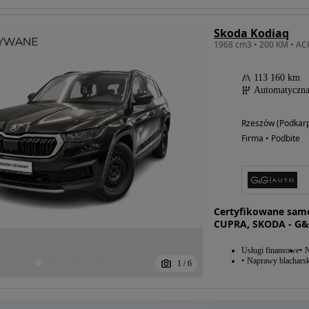
Skoda Kodiaq
113 160 km
Automatyczn
Rzeszów (Podkarp
Firma • Podbite
Certyfikowane sam
CUPRA, SKODA - G&
Usługi finansowe
N
Naprawy blacharsk
1
/
6