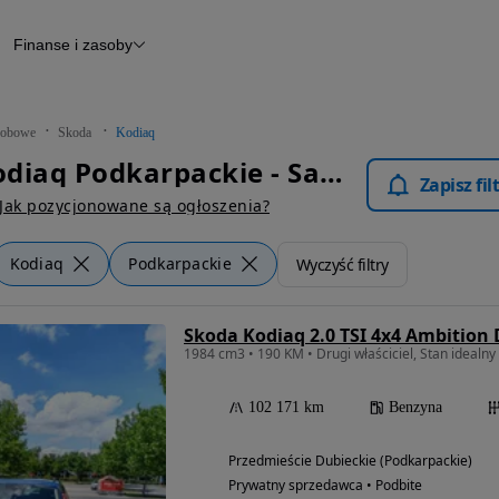
Finanse i zasoby
chody
Finansowanie
Leasing
dy
Narzędzie do wyceny samochodu
tryczne
Raport z inspekcji
obowe
Skoda
Kodiaq
m
Raport historii pojazdu
Skoda Kodiaq Podkarpackie - Samochody Osobowe
Otomoto News
Zapisz fi
wane
Jak pozycjonowane są ogłoszenia?
Kodiaq
Podkarpackie
Wyczyść filtry
Skoda Kodiaq 2.0 TSI 4x4 Ambition
1984 cm3 • 190 KM • Drugi właściciel, Stan idealny !
102 171 km
Benzyna
Przedmieście Dubieckie (Podkarpackie)
Prywatny sprzedawca • Podbite