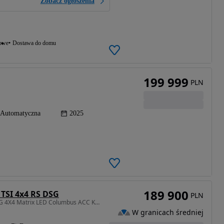
Zobacz ogłoszenia
iowe
Dostawa do domu
199 999
PLN
Automatyczna
2025
189 900
 TSI 4x4 RS DSG
PLN
1984 cm3 • 245 KM • DSG 4X4 Matrix LED Columbus ACC Kamera Zawieszenie DCC
W granicach średniej