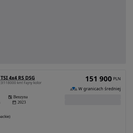
151 900
 TSI 4x4 RS DSG
PLN
3!118000 km! Fajny kolor
W granicach średniej
Benzyna
a
2023
ackie)