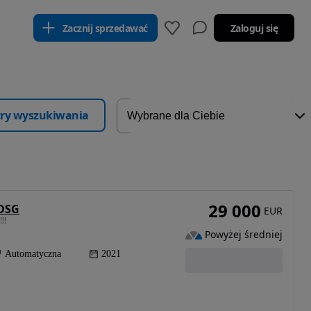
Zacznij sprzedawać
Zaloguj się
ltry wyszukiwania
29 000
 DSG
EUR
!!
Powyżej średniej
Automatyczna
2021