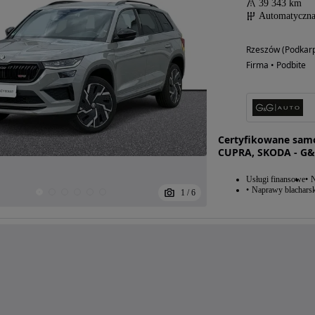
39 343 km
Automatyczn
Rzeszów (Podkarp
Firma • Podbite
Certyfikowane sam
CUPRA, SKODA - G&
Usługi finansowe
N
Naprawy blacharsk
1
/
6