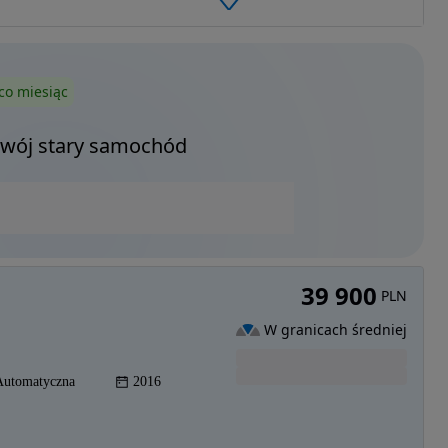
co miesiąc
Twój stary samochód
39 900
PLN
W granicach średniej
Automatyczna
2016