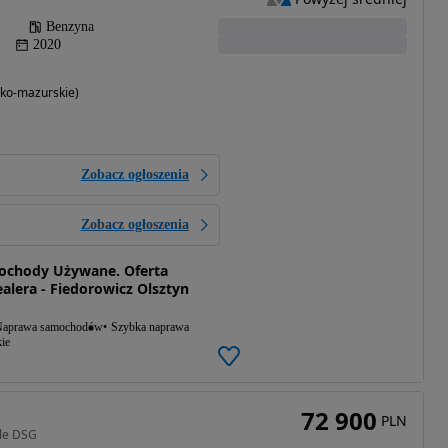
Benzyna
2020
ko-mazurskie)
Zobacz ogłoszenia
Zobacz ogłoszenia
ochody Używane. Oferta
lera - Fiedorowicz Olsztyn
aprawa samochodów
Szybka naprawa
ie
72 900
PLN
yle DSG