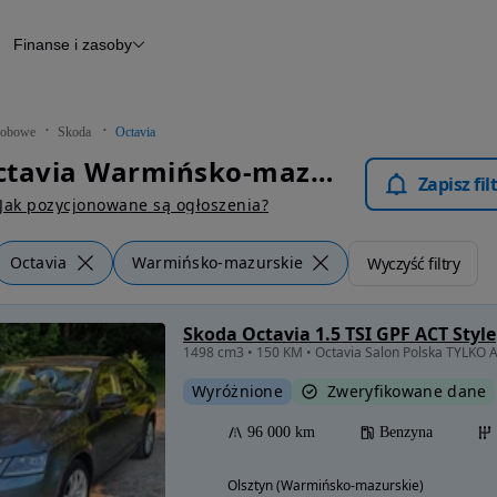
Finanse i zasoby
chody
Finansowanie
Leasing
dy
Narzędzie do wyceny samochodu
tryczne
Raport z inspekcji
obowe
Skoda
Octavia
m
Raport historii pojazdu
Skoda Octavia Warmińsko-mazurskie - Samochody Osobowe
Otomoto News
Zapisz fi
wane
Jak pozycjonowane są ogłoszenia?
Octavia
Warmińsko-mazurskie
Wyczyść filtry
Skoda Octavia 1.5 TSI GPF ACT Style
1498 cm3 • 150 KM • Octavia Salon Polska TYLKO 
Wyróżnione
Zweryfikowane dane
96 000 km
Benzyna
Olsztyn (Warmińsko-mazurskie)