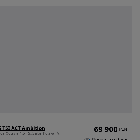
69 900
5 TSI ACT Ambition
PLN
1498 cm3 • 150 KM • Skoda Octavia 1.5 TSI Salon Polska FV23%
Powyżej średniej