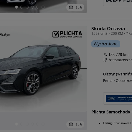
1
/
6
Skoda Octavia
Wyróżnione
138 728 km
Automatyczn
Olsztyn (Warmińs
Firma • Opubliko
Plichta Samochody
Usługi finansowe
U
1
/
6