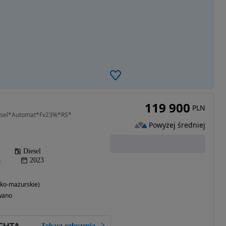
119 900
PLN
iesel*Automat*Fv23%*RS*
Powyżej średniej
Diesel
a
2023
ko-mazurskie)
wano
Zobacz ogłoszenia