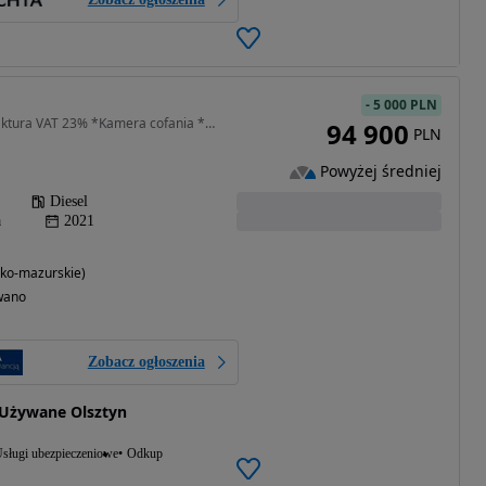
-
5 000 PLN
1598 cm3 • 200 KM • *Faktura VAT 23% *Kamera cofania *Nawigacja
94 900
PLN
Powyżej średniej
Diesel
a
2021
ko-mazurskie)
wano
Zobacz ogłoszenia
 Używane Olsztyn
sługi ubezpieczeniowe
Odkup