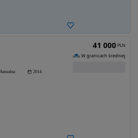
41 000
PLN
W granicach średniej
Manualna
2014