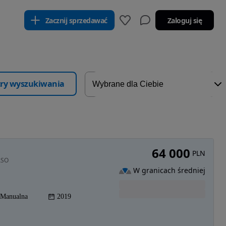
Zacznij sprzedawać
Zaloguj się
ltry wyszukiwania
64 000
PLN
ASO
W granicach średniej
Manualna
2019