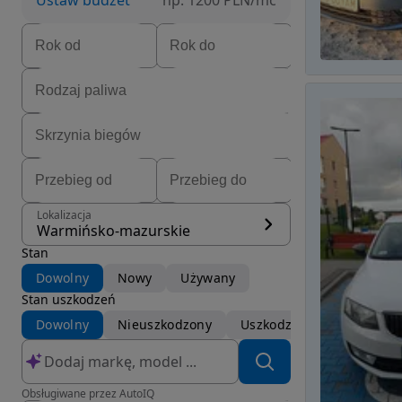
Ustaw budżet
np. 1200 PLN/mc
Lokalizacja
Warmińsko-mazurskie
Stan
Dowolny
Nowy
Używany
Stan uszkodzeń
Dowolny
Nieuszkodzony
Uszkodzony
Obsługiwane przez AutoIQ