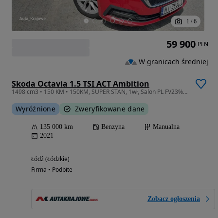
1
/
6
59 900
PLN
W granicach średniej
Skoda Octavia 1.5 TSI ACT Ambition
1498 cm3 • 150 KM • 150KM, SUPER STAN, 1wł, Salon PL FV23% WI395LT
Wyróżnione
Zweryfikowane dane
135 000 km
Benzyna
Manualna
2021
Łódź (Łódzkie)
Firma • Podbite
Zobacz ogłoszenia