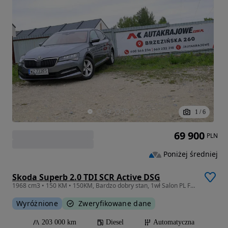
1
/
6
69 900
PLN
Poniżej średniej
Skoda Superb 2.0 TDI SCR Active DSG
1968 cm3 • 150 KM • 150KM, Bardzo dobry stan, 1wł Salon PL FV23% WZ722ES
Wyróżnione
Zweryfikowane dane
203 000 km
Diesel
Automatyczna