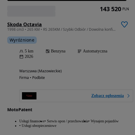
143 520
PLN
Skoda Octavia
1998 cm3 • 265 KM • RS 265KM / Szybki Odbiór / Dowolna konfiguracja/ Leasing i Wynajem
Wyróżnione
5 km
Benzyna
Automatyczna
2026
Warszawa (Mazowieckie)
Firma • Podbite
Zobacz ogłoszenia
MotoPatent
Usługi finansowe
Serwis opon / przechowalnia
Wynajem pojazdów
Usługi ubezpieczeniowe