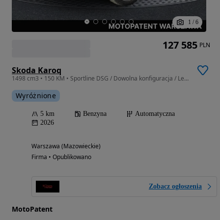
1
/
6
127 585
PLN
Skoda Karoq
1498 cm3 • 150 KM • Sportline DSG / Dowolna konfiguracja / Leasing i Wynajem
Wyróżnione
5 km
Benzyna
Automatyczna
2026
Warszawa (Mazowieckie)
Firma • Opublikowano
Zobacz ogłoszenia
MotoPatent