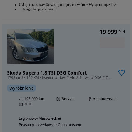
Usługi finansowe
Serwis opon / przechowalnia
Wynajem pojazdów
Usługi ubezpieczeniowe
19 999
PLN
Skoda Superb 1.8 TSI DSG Comfort
1798 cm3 • 160 KM • Ksenon # Navi # Alu # Serwis # DSG # Z Niemiec #
Wyróżnione
193 000 km
Benzyna
Automatyczna
2010
Legionowo (Mazowieckie)
Prywatny sprzedawca • Opublikowano