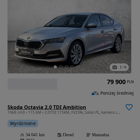
1
/
6
79 900
PLN
Poniżej średniej
Skoda Octavia 2.0 TDI Ambition
1968 cm3 • 115 KM • 2.0TDI 115KM, FV23%, Salon PL, kamera cofania
Wyróżnione
34 041 km
Diesel
Manualna