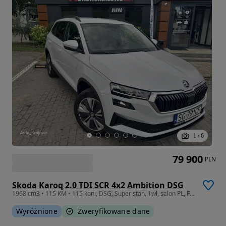
1
/
6
79 900
PLN
Skoda Karoq 2.0 TDI SCR 4x2 Ambition DSG
1968 cm3 • 115 KM • 115 koni, DSG, Super stan, 1wł, salon PL, FV 23% SG791CF
Wyróżnione
Zweryfikowane dane