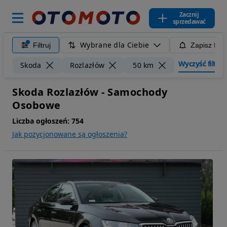
Zacznij
sprzedawać
Wybrane dla Ciebie
Filtruj
Zapisz filt
Wyczyść filtry
Skoda
Rozlazłów
50 km
Skoda Rozlazłów - Samochody
Osobowe
Liczba ogłoszeń:
754
Jak pozycjonowane są ogłoszenia?