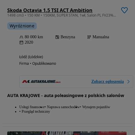
Skoda Octavia 1.5 TSI ACT Ambition
1498 cm3 • 150 KM • 150KM, SUPER STAN, 1wł, Salon PL FV23% ST7947S
Wyróżnione
80 000 km
Benzyna
Manualna
2020
Łódź (Łódzkie)
Firma • Opublikowano
Zobacz ogłoszenia
AUTA KRAJOWE - auta poleasingowe z polskich salonów
Usługi finansowe
Naprawa samochodów
Wynajem pojazdów
Przegląd techniczny