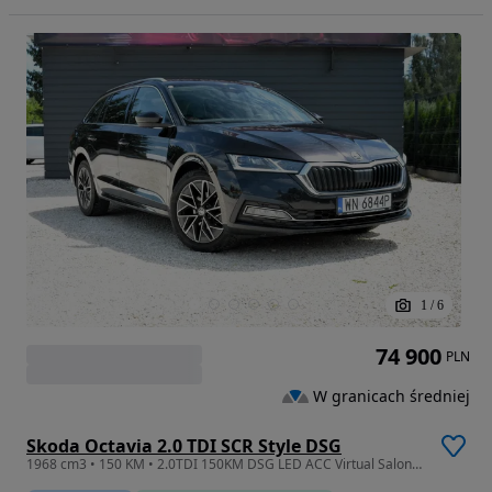
1
/
6
74 900
PLN
W granicach średniej
Skoda Octavia 2.0 TDI SCR Style DSG
1968 cm3 • 150 KM • 2.0TDI 150KM DSG LED ACC Virtual Salon PL Serwis ASO FV23%!