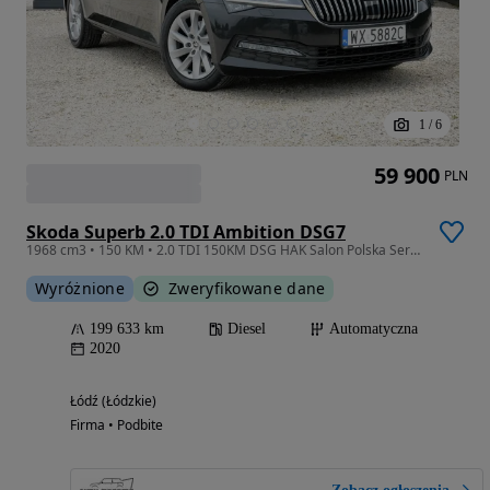
1
/
6
59 900
PLN
Skoda Superb 2.0 TDI Ambition DSG7
1968 cm3 • 150 KM • 2.0 TDI 150KM DSG HAK Salon Polska Serwis ASO Matrix Led FV23%
Wyróżnione
Zweryfikowane dane
199 633 km
Diesel
Automatyczna
2020
Łódź (Łódzkie)
Firma • Podbite