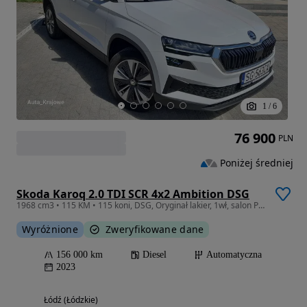
1
/
6
76 900
PLN
Poniżej średniej
Skoda Karoq 2.0 TDI SCR 4x2 Ambition DSG
1968 cm3 • 115 KM • 115 koni, DSG, Oryginał lakier, 1wł, salon PL, FV 23% SG563CA
Wyróżnione
Zweryfikowane dane
156 000 km
Diesel
Automatyczna
2023
Łódź (Łódzkie)