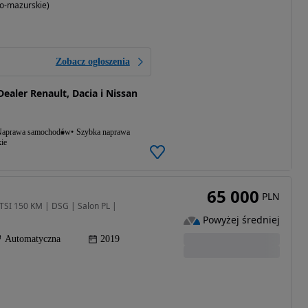
o-mazurskie)
Zobacz ogłoszenia
aler Renault, Dacia i Nissan
aprawa samochodów
Szybka naprawa
ie
65 000
PLN
TSI 150 KM | DSG | Salon PL |
Powyżej średniej
Automatyczna
2019