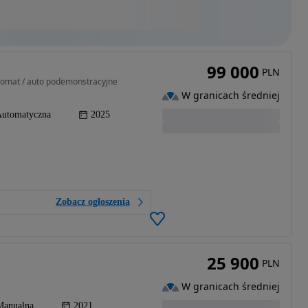
99 000
PLN
tomat / auto podemonstracyjne
W granicach średniej
utomatyczna
2025
Zobacz ogłoszenia
25 900
PLN
W granicach średniej
Manualna
2021