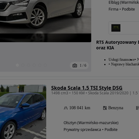
Elbląg (Warmińsk
Firma • Podbite
RTS Autoryzowany De
oraz KIA
Usługi finansowe
N
Naprawy blacharsk
1
/
6
Skoda Scala 1.5 TSI Style DSG
1498 cm3 • 150 KM • Skoda Scala 2019/2020 | 1.5 
108 041 km
Benzyna
Olsztyn (Warmińsko-mazurskie)
Prywatny sprzedawca • Podbite