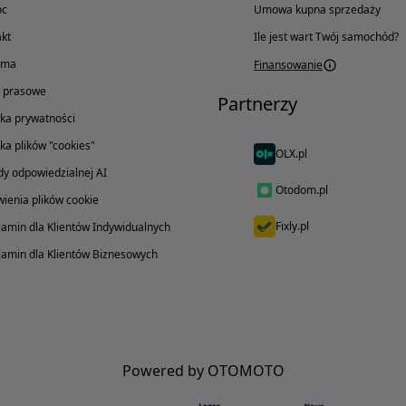
oc
Umowa kupna sprzedaży
kt
Ile jest wart Twój samochód?
ama
Finansowanie
o prasowe
Partnerzy
yka prywatności
yka plików "cookies"
OLX.pl
y odpowiedzialnej AI
Otodom.pl
ienia plików cookie
Fixly.pl
amin dla Klientów Indywidualnych
amin dla Klientów Biznesowych
Powered by OTOMOTO