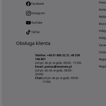
Pom
Facebook
Konta
Instagram
Rekl
YouTube
Biur
Polit
TikTok
Polit
Obsługa klienta
Zasad
Ustaw
Telefon: +48 61 880 32 21, 48 539
146 861
Regul
(od pn. do pt. w godz. 08:00 - 17:00)
Regul
Email: pomoc@otomoto.pl
(od pn. do nd. w godz. 08:00 -
20:00)
Chat:
(od pn. do pt. w godz. 09:00 -
17:00)