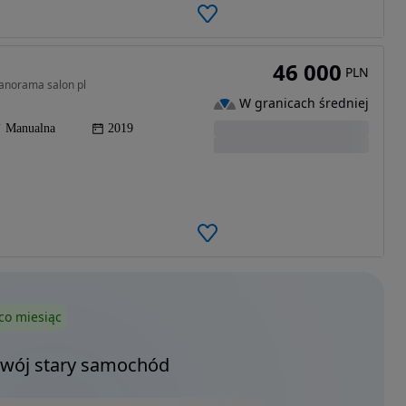
46 000
PLN
panorama salon pl
W granicach średniej
Manualna
2019
co miesiąc
Twój stary samochód