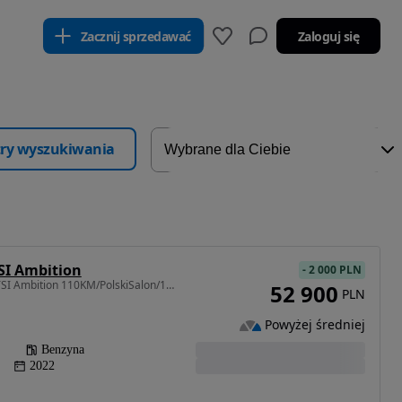
Zacznij sprzedawać
Zaloguj się
ltry wyszukiwania
TSI Ambition
-
2 000 PLN
999 cm3 • 110 KM • 1.0 TSI Ambition 110KM/PolskiSalon/1Właściciel/SerwisASO/FV23%
52 900
PLN
Powyżej średniej
Benzyna
2022