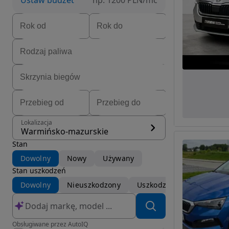
Ustaw budżet
np. 1200 PLN/mc
Lokalizacja
Warmińsko-mazurskie
Stan
Dowolny
Nowy
Używany
Stan uszkodzeń
Dowolny
Nieuszkodzony
Uszkodzony
Obsługiwane przez AutoIQ