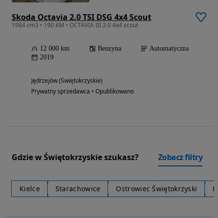
Skoda Octavia 2.0 TSI DSG 4x4 Scout
1984 cm3 • 190 KM • OCTAVIA III 2.0 4x4 scout
12 000 km
Benzyna
Automatyczna
2019
Jędrzejów (Świętokrzyskie)
Prywatny sprzedawca • Opublikowano
Gdzie w Świętokrzyskie szukasz?
Zobacz filtry
Kielce
Starachowice
Ostrowiec Świętokrzyski
K