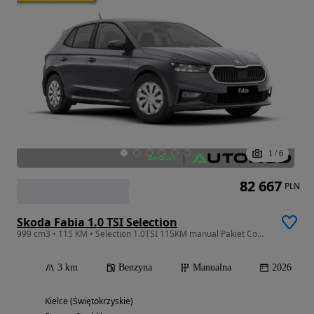
1
/
6
82 667
PLN
Skoda Fabia 1.0 TSI Selection
999 cm3 • 115 KM • Selection 1.0TSI 115KM manual Pakiet Comfort Plus zapasowe koło
3 km
Benzyna
Manualna
2026
Kielce (Świętokrzyskie)