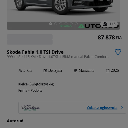
1
/
6
87 878
PLN
Skoda Fabia 1.0 TSI Drive
999 cm3 • 115 KM • Drive 1.0TSI 115KM manual Pakiet Comfort Plus Winter Plus
3 km
Benzyna
Manualna
2026
Kielce (Świętokrzyskie)
Firma • Podbite
Zobacz ogłoszenia
Autorud