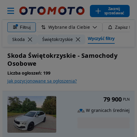
Zacznij
sprzedawać
Wybrane dla Ciebie
Filtruj
Zapisz filt
Wyczyść filtry
Skoda
Świętokrzyskie
Skoda Świętokrzyskie - Samochody
Osobowe
Liczba ogłoszeń:
199
Jak pozycjonowane są ogłoszenia?
79 900
PLN
W granicach średniej