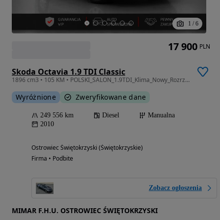
1
/
6
17 900
PLN
Skoda Octavia 1.9 TDI Classic
1896 cm3 • 105 KM • POLSKI_SALON_1.9TDI_Klima_Nowy_Rozrząd_Gwarancja_12m.
Wyróżnione
Zweryfikowane dane
249 556 km
Diesel
Manualna
2010
Ostrowiec Świętokrzyski (Świętokrzyskie)
Firma • Podbite
Zobacz ogłoszenia
MIMAR F.H.U. OSTROWIEC ŚWIĘTOKRZYSKI