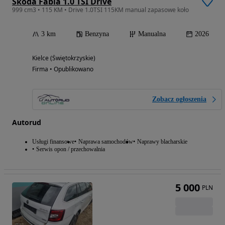
Skoda Fabia 1.0 TSI Drive
999 cm3 • 115 KM • Drive 1.0TSI 115KM manual zapasowe koło
3 km
Benzyna
Manualna
2026
Kielce (Świętokrzyskie)
Firma • Opublikowano
Zobacz ogłoszenia
Autorud
Usługi finansowe
Naprawa samochodów
Naprawy blacharskie
Serwis opon / przechowalnia
5 000
PLN