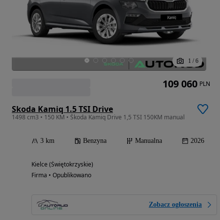
1
/
6
109 060
PLN
Skoda Kamiq 1.5 TSI Drive
1498 cm3 • 150 KM • Škoda Kamiq Drive 1,5 TSI 150KM manual
3 km
Benzyna
Manualna
2026
Kielce (Świętokrzyskie)
Firma • Opublikowano
Zobacz ogłoszenia