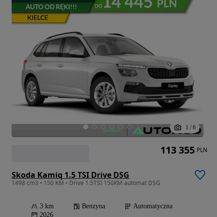
1
/
6
113 355
PLN
Skoda Kamiq 1.5 TSI Drive DSG
1498 cm3 • 150 KM • Drive 1.5TSI 150KM automat DSG
3 km
Benzyna
Automatyczna
2026