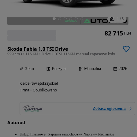
1
/
6
82 715
PLN
Skoda Fabia 1.0 TSI Drive
999 cm3 • 115 KM • Drive 1.0TSI 115KM manual zapasowe koło
3 km
Benzyna
Manualna
2026
Kielce (Świętokrzyskie)
Firma • Opublikowano
Zobacz ogłoszenia
Autorud
Usługi finansowe
Naprawa samochodów
Naprawy blacharskie