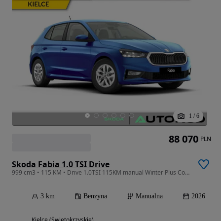
1
/
6
88 070
PLN
Skoda Fabia 1.0 TSI Drive
999 cm3 • 115 KM • Drive 1.0TSI 115KM manual Winter Plus Comfort Plus zapasowe koło
3 km
Benzyna
Manualna
2026
Kielce (Świętokrzyskie)