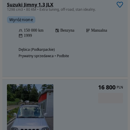
Suzuki Jimny 1.3 JLX
1298 cm3 • 80 KM • Extra tuning, off-road, stan idealny.
Wyróżnione
150 000 km
Benzyna
Manualna
1999
Dębica (Podkarpackie)
Prywatny sprzedawca • Podbite
16 800
PLN