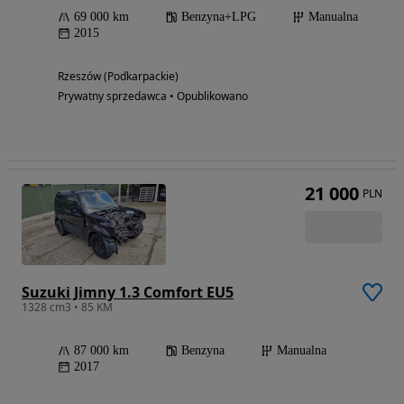
69 000 km
Benzyna+LPG
Manualna
2015
Rzeszów (Podkarpackie)
Prywatny sprzedawca • Opublikowano
21 000
PLN
Suzuki Jimny 1.3 Comfort EU5
1328 cm3 • 85 KM
87 000 km
Benzyna
Manualna
2017