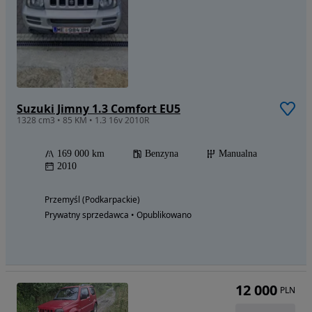
Suzuki Jimny 1.3 Comfort EU5
1328 cm3 • 85 KM • 1.3 16v 2010R
169 000 km
Benzyna
Manualna
2010
Przemyśl (Podkarpackie)
Prywatny sprzedawca • Opublikowano
12 000
PLN