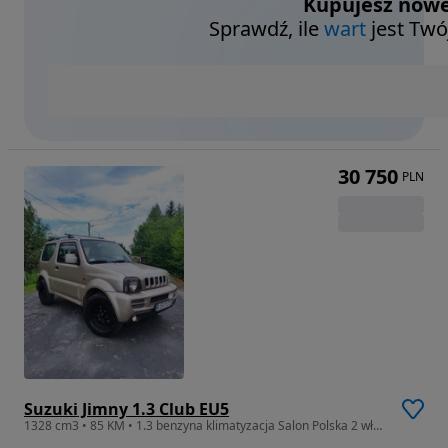
Kupujesz nowe
Sprawdź, ile
wart
jest Twó
30 750
PLN
Suzuki Jimny 1.3 Club EU5
1328 cm3 • 85 KM • 1.3 benzyna klimatyzacja Salon Polska 2 właściciel