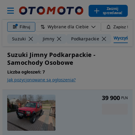
Zacznij
sprzedawać
Wybrane dla Ciebie
Filtruj
Zapisz filt
Wyczyść fil
Suzuki
Jimny
Podkarpackie
Suzuki Jimny Podkarpackie -
Samochody Osobowe
Liczba ogłoszeń:
7
Jak pozycjonowane są ogłoszenia?
39 900
PLN