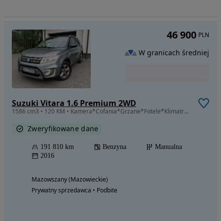
46 900
PLN
W granicach średniej
Suzuki Vitara 1.6 Premium 2WD
1586 cm3 • 120 KM • Kamera*Cofania*Grzane*Fotele*Klimatronik*ASO*Zarejestrowana
Zweryfikowane dane
191 810 km
Benzyna
Manualna
2016
Mazowszany (Mazowieckie)
Prywatny sprzedawca • Podbite