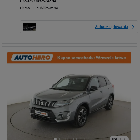
Grójec (Mazowieckie)
Firma • Opublikowano
Zobacz ogłoszenia
1
/
6