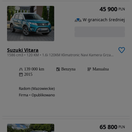
45 900
PLN
W granicach średniej
Suzuki Vitara
1586 cm3 • 120 KM • 1.6i 120KM Klimatronic Navi Kamera Grzane Fotele Tempomat Opłacony
139 000 km
Benzyna
Manualna
2015
Radom (Mazowieckie)
Firma • Opublikowano
65 800
PLN