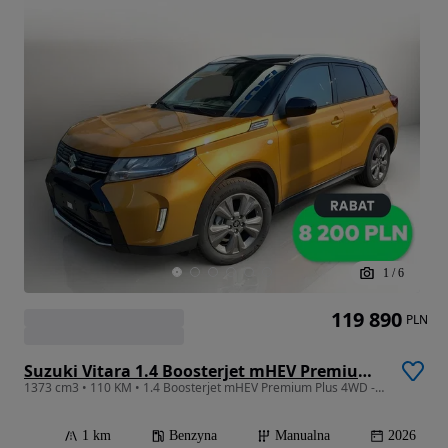
1
/
6
119 890
PLN
Suzuki Vitara 1.4 Boosterjet mHEV Premium Plus 4WD
1373 cm3 • 110 KM • 1.4 Boosterjet mHEV Premium Plus 4WD - Od ręki !
1 km
Benzyna
Manualna
2026