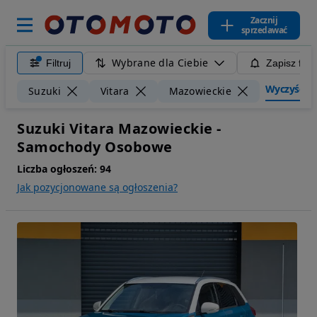
Zacznij
sprzedawać
Wybrane dla Ciebie
Filtruj
Zapisz filt
Wyczyść fil
Suzuki
Vitara
Mazowieckie
Suzuki Vitara Mazowieckie -
Samochody Osobowe
Liczba ogłoszeń:
94
Jak pozycjonowane są ogłoszenia?