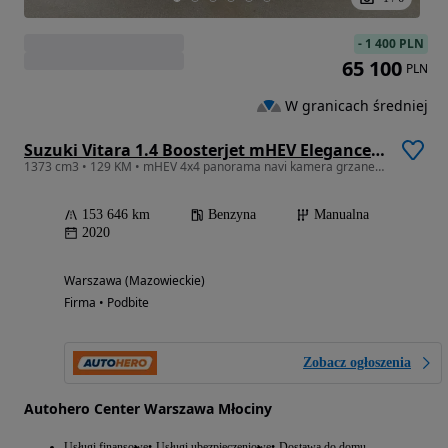
-
1 400 PLN
65 100
PLN
W granicach średniej
Suzuki Vitara 1.4 Boosterjet mHEV Elegance 4WD
1373 cm3 • 129 KM • mHEV 4x4 panorama navi kamera grzane fotele hak
153 646 km
Benzyna
Manualna
2020
Warszawa (Mazowieckie)
Firma • Podbite
Zobacz ogłoszenia
Autohero Center Warszawa Młociny
Usługi finansowe
Usługi ubezpieczeniowe
Dostawa do domu