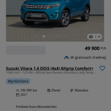
1
/
6
49 900
PLN
W granicach średniej
Suzuki Vitara 1.6 DDiS (4x4) Allgrip Comfort+
1598 cm3 • 120 KM • AllGrip Navi Kamera Alcantara Ledy Tempomat Serwis Gwarancja
Wyróżnione
196 000 km
Diesel
Manualna
2017
Ponikiew Duża (Mazowieckie)