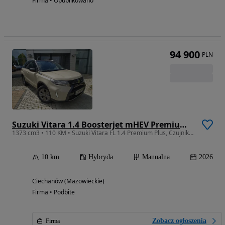
Firma • Opublikowano
94 900
PLN
Suzuki Vitara 1.4 Boosterjet mHEV Premium Plus 2WD
1373 cm3 • 110 KM • Suzuki Vitara FL 1.4 Premium Plus, Czujniki i Kamera Cofania, Ekran 9
10 km
Hybryda
Manualna
2026
Ciechanów (Mazowieckie)
Firma • Podbite
Zobacz ogłoszenia
Firma