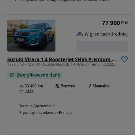
77 900
PLN
W granicach średniej
Suzuki Vitara 1.4 Boosterjet SHVS Premium 2WD
1373 cm3 • 129 KM • Suzuki Vitara III 1.4 Hybrid Premium 2023, 33 tys. km, Jak NOWA, PL
Zweryfikowane dane
33 400 km
Benzyna
Manualna
2023
Teresin (Mazowieckie)
Prywatny sprzedawca • Podbite