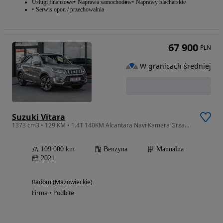
Usługi finansowe
Naprawa samochodów
Naprawy blacharskie
Serwis opon / przechowalnia
67 900
PLN
W granicach średniej
Suzuki Vitara
1373 cm3 • 129 KM • 1.4T 140KM Alcantara Navi Kamera Grzane Fotele LED TempomatACC SERWIS
109 000 km
Benzyna
Manualna
2021
Radom (Mazowieckie)
Firma • Podbite