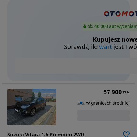
ok. 40 000 aut wycenian
Kupujesz nowe
Sprawdź, ile
wart
jest Twó
57 900
PLN
W granicach średniej
Suzuki Vitara 1.6 Premium 2WD