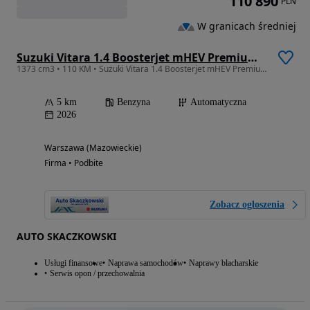
110 890
PLN
W granicach średniej
Suzuki Vitara 1.4 Boosterjet mHEV Premium Plus 2WD
1373 cm3 • 110 KM • Suzuki Vitara 1.4 Boosterjet mHEV Premium Plus 2WD 6AT
5 km
Benzyna
Automatyczna
2026
Warszawa (Mazowieckie)
Firma • Podbite
Zobacz ogłoszenia
AUTO SKACZKOWSKI
Usługi finansowe
Naprawa samochodów
Naprawy blacharskie
Serwis opon / przechowalnia