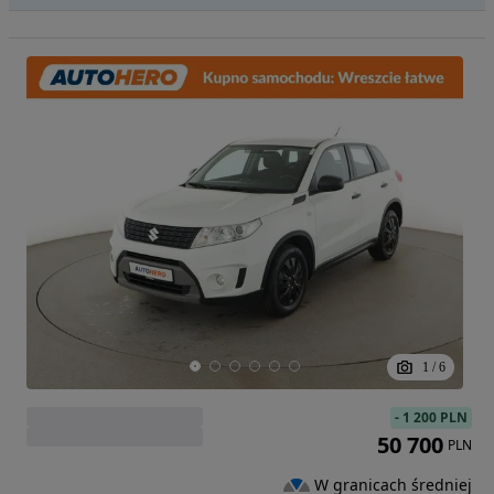
1
/
6
-
1 200 PLN
50 700
PLN
W granicach średniej