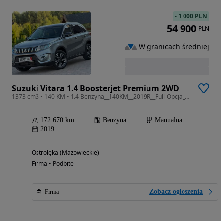
-
1 000 PLN
54 900
PLN
W granicach średniej
Suzuki Vitara 1.4 Boosterjet Premium 2WD
1373 cm3 • 140 KM • 1.4 Benzyna__140KM__2019R__Full-Opcja__Manual__Idealny Stan__
172 670 km
Benzyna
Manualna
2019
Ostrołęka (Mazowieckie)
Firma • Podbite
Zobacz ogłoszenia
Firma