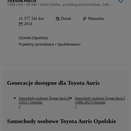
1364 cm3 • 90 KM • Salon Polska , przebieg autostradowy , bdb stan
377 241 km
Diesel
Manualna
2014
Ozimek (Opolskie)
Prywatny sprzedawca • Opublikowano
Generacje dostępne dla Toyota Auris
Samochody osobowe Toyota Auris II
Samochody osobowe Toyota Auris I
(2012-) Opolskie
(2006-2012) Opolskie
6
3
Samochody osobowe Toyota Auris Opolskie