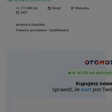
171 000 km
Diesel
Manualna
2007
Jemielnica (Opolskie)
Prywatny sprzedawca • Opublikowano
ok. 40 000 aut wycenian
Kupujesz nowe
Sprawdź, ile
wart
jest Twó