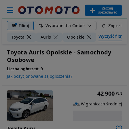
Zacznij
sprzedawać
Wybrane dla Ciebie
Filtruj
Zapisz filt
Wyczyść filtry
Toyota
Auris
Opolskie
Toyota Auris Opolskie - Samochody
Osobowe
Liczba ogłoszeń:
9
Jak pozycjonowane są ogłoszenia?
42 900
PLN
W granicach średniej
Toyota Auris