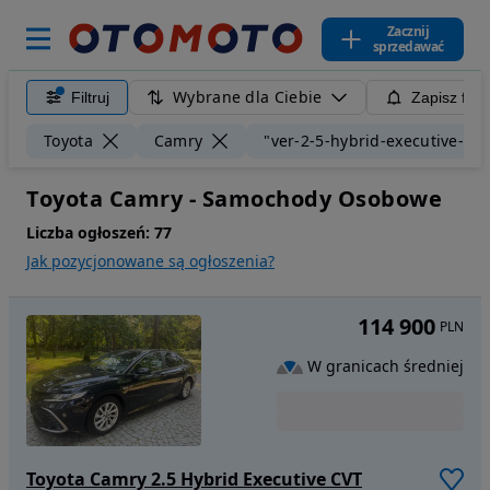
Zacznij
sprzedawać
Wybrane dla Ciebie
Filtruj
Zapisz filt
Toyota
Camry
"ver-2-5-hybrid-executive-cvt
Toyota Camry - Samochody Osobowe
Liczba ogłoszeń:
77
Jak pozycjonowane są ogłoszenia?
114 900
PLN
W granicach średniej
Toyota Camry 2.5 Hybrid Executive CVT