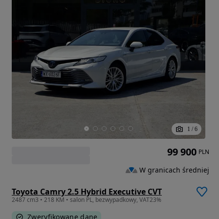
1
/
6
99 900
PLN
W granicach średniej
Toyota Camry 2.5 Hybrid Executive CVT
2487 cm3 • 218 KM • salon PL, bezwypadkowy, VAT23%
Zweryfikowane dane