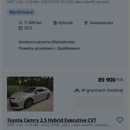
2487 cm3 • 218 KM • EXECUTIVE VII 2023 wlas salonPL serwisASO bezwypadko gwarancja FV23
Wyróżnione
71 000 km
Hybryda
Automatyczna
2023
Konstancin-Jeziorna (Mazowieckie)
Prywatny sprzedawca • Opublikowano
89 900
PLN
W granicach średniej
Toyota Camry 2.5 Hybrid Executive CVT
2487 cm3 • 218 KM • EXECUTIVE, 2022, I wlas salonPL serwisASO bezwypadkowy,gwarancja, FV23