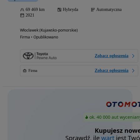
69 469 km
Hybryda
Automatyczna
2021
Włocławek (Kujawsko-pomorskie)
Firma • Opublikowano
Zobacz ogłoszenia
Zobacz ogłoszenia
Firma
ok. 40 000 aut wycenian
Kupujesz nowe
Sprawdź, ile
wart
jest Twó