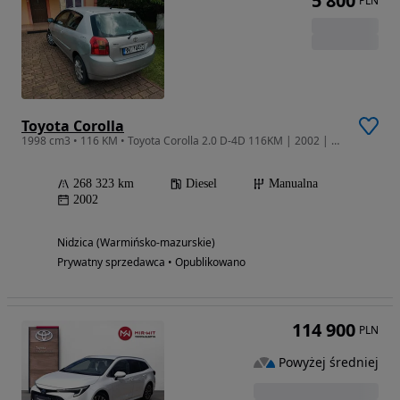
5 800
PLN
Toyota Corolla
1998 cm3 • 116 KM • Toyota Corolla 2.0 D-4D 116KM | 2002 | 3D
268 323 km
Diesel
Manualna
2002
Nidzica (Warmińsko-mazurskie)
Prywatny sprzedawca • Opublikowano
114 900
PLN
Powyżej średniej