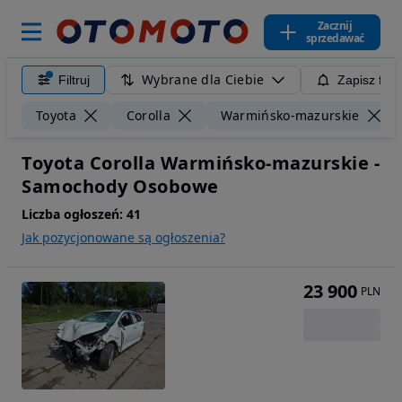
Zacznij
sprzedawać
Wybrane dla Ciebie
Filtruj
Zapisz filt
Toyota
Corolla
Warmińsko-mazurskie
Toyota Corolla Warmińsko-mazurskie -
Samochody Osobowe
Liczba ogłoszeń:
41
Jak pozycjonowane są ogłoszenia?
23 900
PLN