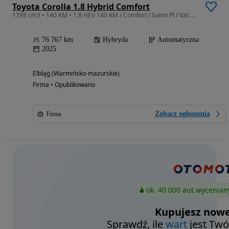
Toyota Corolla 1.8 Hybrid Comfort
1798 cm3 • 140 KM • 1.8 HEV 140 KM / Comfort / Salon Pl / Vat 23% / Salon Toyota Elbląg
76 767 km
Hybryda
Automatyczna
2025
Elbląg (Warmińsko-mazurskie)
Firma • Opublikowano
Zobacz ogłoszenia
Firma
ok. 40 000 aut wycenian
Kupujesz nowe
Sprawdź, ile
wart
jest Twó