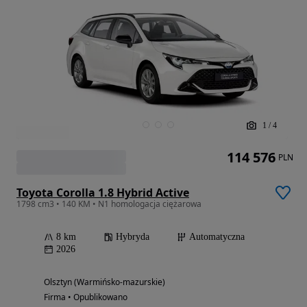
1
/
4
114 576
PLN
Toyota Corolla 1.8 Hybrid Active
1798 cm3 • 140 KM • N1 homologacja ciężarowa
8 km
Hybryda
Automatyczna
2026
Olsztyn (Warmińsko-mazurskie)
Firma • Opublikowano