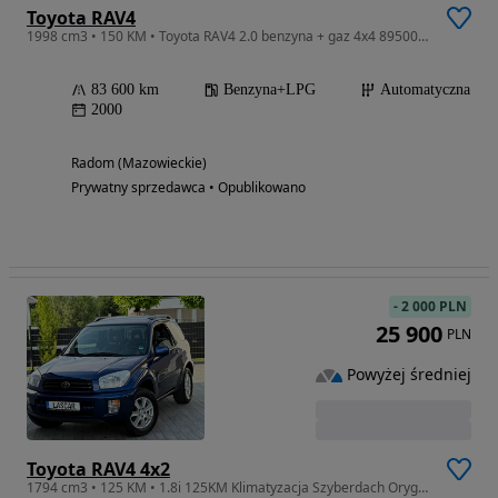
Toyota RAV4
1998 cm3 • 150 KM • Toyota RAV4 2.0 benzyna + gaz 4x4 89500km
83 600 km
Benzyna+LPG
Automatyczna
2000
Radom (Mazowieckie)
Prywatny sprzedawca • Opublikowano
-
2 000 PLN
25 900
PLN
Powyżej średniej
Toyota RAV4 4x2
1794 cm3 • 125 KM • 1.8i 125KM Klimatyzacja Szyberdach Oryginał 89 000KM Niemcy Opłacona