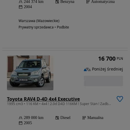
244 374 km
Benzyna
Automatyczna
2004
Warszawa (Mazowieckie)
Prywatny sprzedawca • Podbite
16 700
PLN
Poniżej średniej
Toyota RAV4 D-4D 4x4 Executive
1995 cm3 • 116 KM • 4x4 ! 2.0d D4D 116KM ! Super Stan ! Zadbana ! Zarejestrowana !
289 000 km
Diesel
Manualna
2005