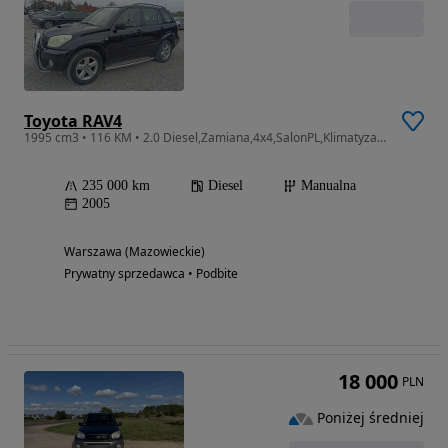
Toyota RAV4
1995 cm3 • 116 KM • 2.0 Diesel,Zamiana,4x4,SalonPL,Klimatyzacja,Wwa,KOMIS GREEN LIGHT
235 000 km
Diesel
Manualna
2005
Warszawa (Mazowieckie)
Prywatny sprzedawca • Podbite
18 000
PLN
Poniżej średniej