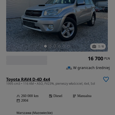
1
/
6
16 700
PLN
W granicach średniej
Toyota RAV4 D-4D 4x4
1995 cm3 • 116 KM • ASO, FV23%, pierwszy właściciel, 4x4, Sol
260 000 km
Diesel
Manualna
2004
Warszawa (Mazowieckie)