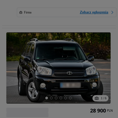
Zobacz ogłoszenia
Firma
1
/
6
28 900
PLN