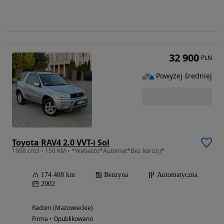
32 900
PLN
Powyżej średniej
Toyota RAV4 2.0 VVT-i Sol
1998 cm3 • 150 KM • *Webasto*Automat*Bez korozji*
174 488 km
Benzyna
Automatyczna
2002
Radom (Mazowieckie)
Firma • Opublikowano