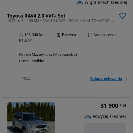
W granicach średniej
Toyota RAV4 2.0 VVT-i Sol
1998 cm3 • 150 KM • RAV-4 2.0 VVTi 150KM 4X4 AUTOMAT SOL Klimatronic 5Drzwi 1Właś zNiemiec
195 000 km
Benzyna
Automatyczna
2004
Ostrów Mazowiecka (Mazowieckie)
Firma • Podbite
Zobacz ogłoszenia
31 900
PLN
Powyżej średniej