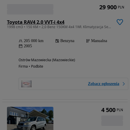
29 900
PLN
Toyota RAV4 2.0 VVT-i 4x4
1998 cm3 • 150 KM • 2,0 Benz 150KM 4x4 1Wł. Klimatyzacja Serwis do 02.26 El.Szyby Lusterka
205 000 km
Benzyna
Manualna
2005
Ostrów Mazowiecka (Mazowieckie)
Firma • Podbite
Zobacz ogłoszenia
4 500
PLN