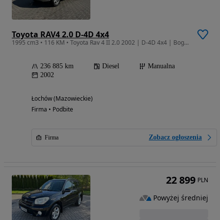
Toyota RAV4 2.0 D-4D 4x4
1995 cm3 • 116 KM • Toyota Rav 4 II 2.0 2002 | D-4D 4x4 | Bogate wyposażenie | USZKODZONA
236 885 km
Diesel
Manualna
2002
Łochów (Mazowieckie)
Firma • Podbite
Zobacz ogłoszenia
Firma
22 899
PLN
Powyżej średniej