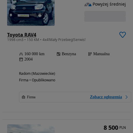
Powyżej średniej
Toyota RAV4
1998 cm3 • 150 KM • 4x4!Mały Przebieg!Serwis!
160 000 km
Benzyna
Manualna
2004
Radom (Mazowieckie)
Firma • Opublikowano
Zobacz ogłoszenia
Firma
8 500
PLN