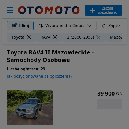
Zacznij
sprzedawać
Wybrane dla Ciebie
Filtruj
Zapisz filt
Toyota
RAV4
II (2000-2005)
Mazowiec
Toyota RAV4 II Mazowieckie -
Samochody Osobowe
Liczba ogłoszeń:
29
Jak pozycjonowane są ogłoszenia?
39 900
PLN