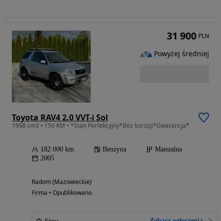
31 900
PLN
Powyżej średniej
Toyota RAV4 2.0 VVT-i Sol
1998 cm3 • 150 KM • *Stan Perfekcyjny*Bez korozji*Gwarancja*
182 000 km
Benzyna
Manualna
2005
Radom (Mazowieckie)
Firma • Opublikowano
Zobacz ogłoszenia