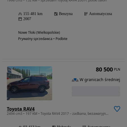
1998 cm3 • 152 KM • sprzedam Toyotę RAV4 2007r. polski salon
155 481 km
Benzyna
Automatyczna
2007
Nowe Tłoki (Wielkopolskie)
Prywatny sprzedawca • Podbite
80 500
PLN
W granicach średniej
Toyota RAV4
2494 cm3 • 197 KM • Toyota RAV4 2017 – zadbana, bezawaryjna, gotowa do jazdy.