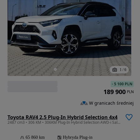
1
/
6
-
5 100 PLN
189 900
PLN
W granicach średniej
Toyota RAV4 2.5 Plug-In Hybrid Selection 4x4
2487 cm3 • 306 KM • 306KM Plug-In Hybrid Selection AWD-i SalonPL F.23% Toyota Komorniki
65 860 km
Hybryda Plug-in