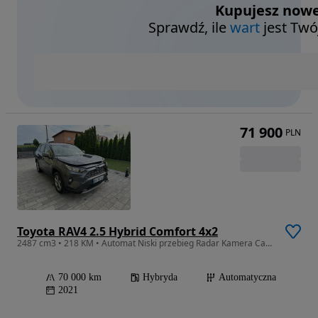
Kupujesz nowe
Sprawdź, ile
wart
jest Twó
71 900
PLN
Toyota RAV4 2.5 Hybrid Comfort 4x2
2487 cm3 • 218 KM • Automat Niski przebieg Radar Kamera Carplay
70 000 km
Hybryda
Automatyczna
2021