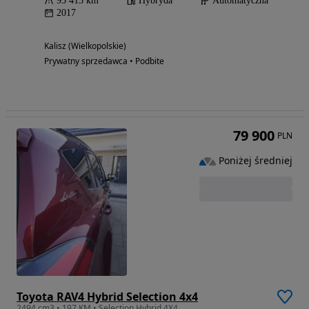
93 413 km
Hybryda
Automatyczna
2017
Kalisz (Wielkopolskie)
Prywatny sprzedawca • Podbite
79 900
PLN
Poniżej średniej
Toyota RAV4 Hybrid Selection 4x4
2494 cm3 • 197 KM • Selection Hybrid 4X4