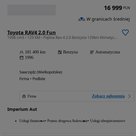
16 999
PLN
W granicach średniej
Toyota RAV4 2.0 Fun
1998 cm3 • 129 KM • Piękna Rav-4 2.0 Benzyna 129km Klimatyzacja Szyberdach 4x4
181 400 km
Benzyna
Automatyczna
1996
Swarzędz (Wielkopolskie)
Firma • Podbite
Zobacz ogłoszenia
Firma
Imperium Aut
Usługi finansowe
Pomoc drogowa /holowanie
Usługi ubezpieczeniowe