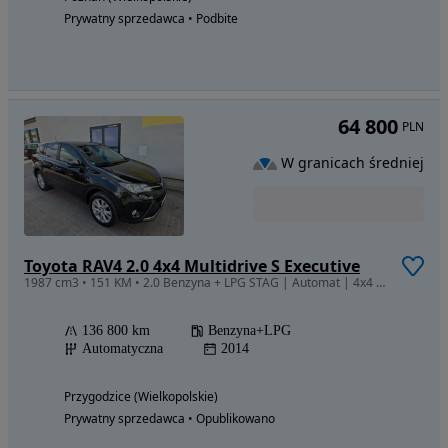
Prywatny sprzedawca • Podbite
64 800
PLN
W granicach średniej
Toyota RAV4 2.0 4x4 Multidrive S Executive
1987 cm3 • 151 KM • 2.0 Benzyna + LPG STAG | Automat | 4x4 | Skóra | Xenon | Kamera | Bezw
136 800 km
Benzyna+LPG
Automatyczna
2014
Przygodzice (Wielkopolskie)
Prywatny sprzedawca • Opublikowano