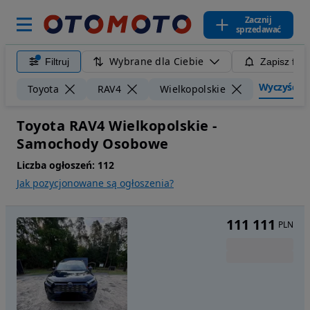
Zacznij
sprzedawać
Wybrane dla Ciebie
Filtruj
Zapisz filt
Wyczyść fil
Toyota
RAV4
Wielkopolskie
Toyota RAV4 Wielkopolskie -
Samochody Osobowe
Liczba ogłoszeń:
112
Jak pozycjonowane są ogłoszenia?
111 111
PLN