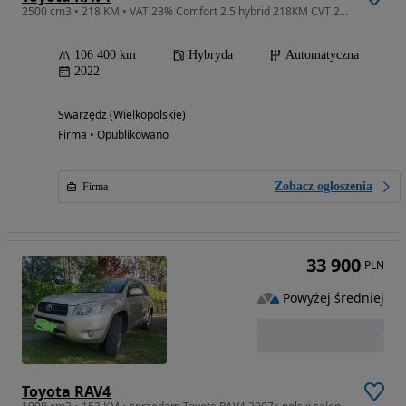
2500 cm3 • 218 KM • VAT 23% Comfort 2.5 hybrid 218KM CVT 2022 r., salon PL, I właściciel
106 400 km
Hybryda
Automatyczna
2022
Swarzędz (Wielkopolskie)
Firma • Opublikowano
Zobacz ogłoszenia
Firma
33 900
PLN
Powyżej średniej
Toyota RAV4