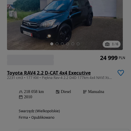
1
/
6
24 999
PLN
Toyota RAV4 2.2 D-CAT 4x4 Executive
2231 cm3 • 177 KM • Piękna Rav-4 2.2 D4D 177km 4x4 NAVI Xseno Kamera Skórzana Tapicerka Su
218 058 km
Diesel
Manualna
2010
Swarzędz (Wielkopolskie)
Firma • Opublikowano