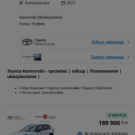
Automatyczna
2023
Komorniki (Wielkopolskie)
Firma • Podbite
Zobacz ogłoszenia
Zobacz ogłoszenia
Toyota Komorniki - sprzedaż | odkup | finansowanie |
ubezpieczenie |
Usługi finansowe
Naprawa samochodów
Naprawy blacharskie
Serwis opon / przechowalnia
-
8 000 PLN
189 900
PLN
W granicach średniej