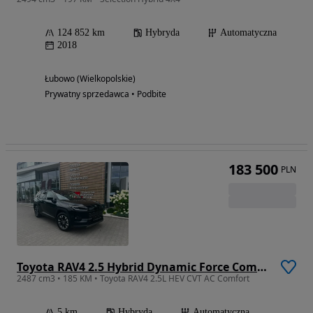
124 852 km
Hybryda
Automatyczna
2018
Łubowo (Wielkopolskie)
Prywatny sprzedawca • Podbite
183 500
PLN
Toyota RAV4 2.5 Hybrid Dynamic Force Comfort 4x2 e-CVT
2487 cm3 • 185 KM • Toyota RAV4 2.5L HEV CVT AC Comfort
5 km
Hybryda
Automatyczna