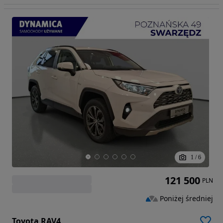
1
/
6
121 500
PLN
Poniżej średniej
Toyota RAV4