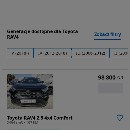
Generacje dostępne dla Toyota
Zobacz filtry
RAV4
V (2018-)
IV (2012-2018)
III (2006-2012)
II (200
98 800
PLN
Toyota RAV4 2.5 4x4 Comfort
2494 cm3 • 197 KM