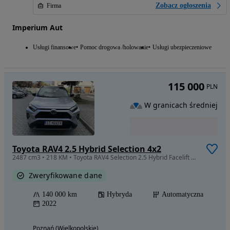
Zobacz ogłoszenia
Firma
Imperium Aut
Usługi finansowe
Pomoc drogowa /holowanie
Usługi ubezpieczeniowe
115 000
PLN
W granicach średniej
Toyota RAV4 2.5 Hybrid Selection 4x2
2487 cm3 • 218 KM • Toyota RAV4 Selection 2.5 Hybrid Facelift | 2022 | ASO Toyota | Cesja
Zweryfikowane dane
140 000 km
Hybryda
Automatyczna
2022
Poznań (Wielkopolskie)