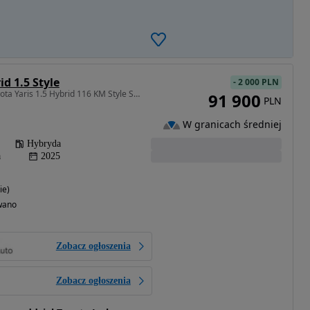
id 1.5 Style
-
2 000 PLN
1490 cm3 • 116 KM • Toyota Yaris 1.5 Hybrid 116 KM Style Salon Polska Faktura VAT 23%
91 900
PLN
W granicach średniej
Hybryda
a
2025
ie)
wano
Zobacz ogłoszenia
Zobacz ogłoszenia