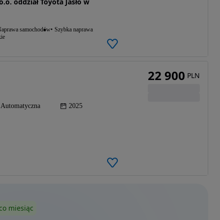
o.o. oddział Toyota Jasło w
aprawa samochodów
Szybka naprawa
ie
22 900
PLN
Automatyczna
2025
co miesiąc