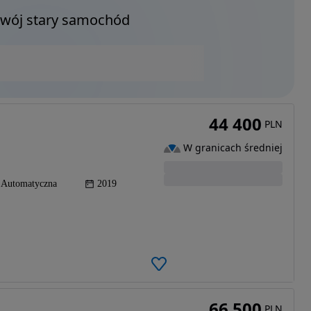
Twój stary samochód
44 400
PLN
W granicach średniej
Automatyczna
2019
66 500
PLN