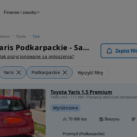
Finanse i zasoby
chody
Finansowanie
Leasing
dy
Narzędzie do wyceny samochodu
tryczne
Raport z inspekcji
obowe
Toyota
Yaris
m
Raport historii pojazdu
Toyota Yaris Podkarpackie - Samochody Osobowe
Otomoto News
Zapisz fi
wane
Jak pozycjonowane są ogłoszenia?
Yaris
Podkarpackie
Wyczyść filtry
Toyota Yaris 1.5 Premium
1496 cm3 • 111 KM • Pierwszy właściciel serwis
Wyróżnione
70 000 km
Benzyna
Przemyśl (Podkarpackie)