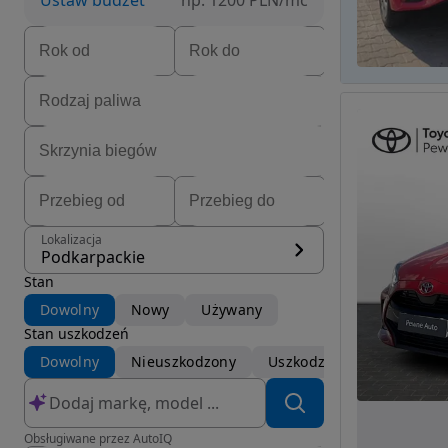
Ustaw budżet
np. 1200 PLN/mc
Lokalizacja
Podkarpackie
Stan
Dowolny
Nowy
Używany
Stan uszkodzeń
Dowolny
Nieuszkodzony
Uszkodzony
Obsługiwane przez AutoIQ