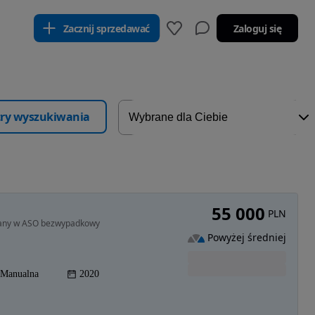
Zacznij sprzedawać
Zaloguj się
ltry wyszukiwania
55 000
PLN
owany w ASO bezwypadkowy
Powyżej średniej
Manualna
2020