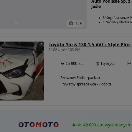
Auto Podlasie Sp. z 
Jaśle
Usługi finansowe
N
Naprawy blacharsk
1
/
6
Toyota Yaris 130 1.5 VVT-i Style Plus
1490 cm3 • 130 KM
15 000 km
Hybryda
Rzeszów (Podkarpackie)
Prywatny sprzedawca • Podbite
ok. 40 000 aut wycenianych 