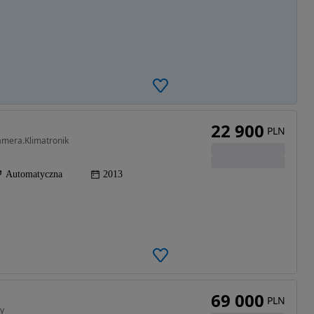
22 900
PLN
amera.Klimatronik
Automatyczna
2013
69 000
PLN
y