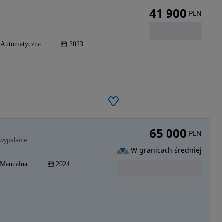
41 900
PLN
Automatyczna
2023
65 000
PLN
 wypalanie
W granicach średniej
Manualna
2024