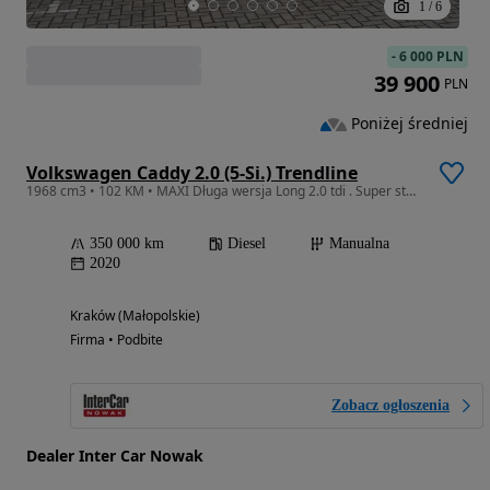
1
/
6
-
6 000 PLN
39 900
PLN
Poniżej średniej
Volkswagen Caddy 2.0 (5-Si.) Trendline
1968 cm3 • 102 KM • MAXI Długa wersja Long 2.0 tdi . Super stan!
350 000 km
Diesel
Manualna
2020
Kraków (Małopolskie)
Firma • Podbite
Zobacz ogłoszenia
Dealer Inter Car Nowak