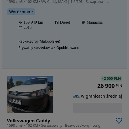
1598 cm3 • 102 KM • VW Caddy MAXI | 1.6 TDI | Szwajcaria | 2 Miejsca | Tempomat | VAT-1? |
Wyróżnione
139 949 km
Diesel
Manualna
2013
Rabka-Zdrój (Małopolskie)
Prywatny sprzedawca • Opublikowano
-
2 000 PLN
26 900
PLN
W granicach średniej
Volkswagen Caddy
1598 cm3 • 102 KM • Serwisowany__Bezwypadkowy__Long