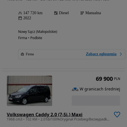
147 720 km
Diesel
Manualna
2022
Nowy Sącz (Małopolskie)
Firma • Podbite
Zobacz ogłoszenia
Firma
69 900
PLN
W granicach średniej
Volkswagen Caddy 2.0 (7-Si.) Maxi
1968 cm3 • 102 KM • 2.0Tdi/100%Oryginał Przebieg/Bezwypadkowy/NAWI/SAM PARKUJE/7-OSOBOWY