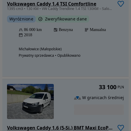
Volkswagen Caddy 1.4 TSI Comfortline
1395 cm3 • 130 KM • VW Caddy Trendline 1.4 TSI 130KM – Salon Polska, bezwypadkowy
Wyróżnione
Zweryfikowane dane
86 000 km
Benzyna
Manualna
2018
Michałowice (Małopolskie)
Prywatny sprzedawca • Opublikowano
33 100
PLN
W granicach średniej
Volkswagen Caddy 1.6 (5-Si.) BMT Maxi EcoProfi