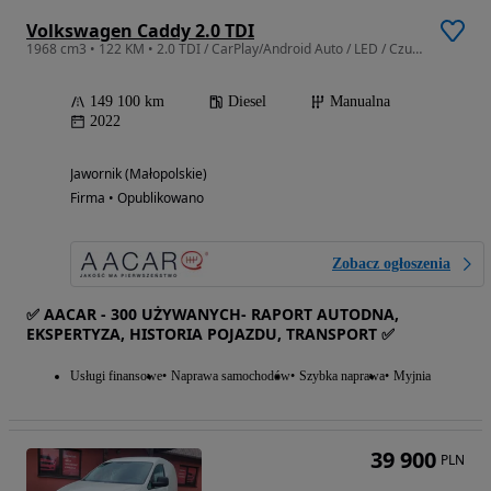
Volkswagen Caddy 2.0 TDI
1968 cm3 • 122 KM • 2.0 TDI / CarPlay/Android Auto / LED / Czujniki parkowania / FV23%
149 100 km
Diesel
Manualna
2022
Jawornik (Małopolskie)
Firma • Opublikowano
Zobacz ogłoszenia
✅ AACAR - 300 UŻYWANYCH- RAPORT AUTODNA,
EKSPERTYZA, HISTORIA POJAZDU, TRANSPORT ✅
Usługi finansowe
Naprawa samochodów
Szybka naprawa
Myjnia
39 900
PLN