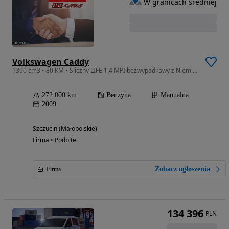
W granicach średniej
Volkswagen Caddy
1390 cm3 • 80 KM • Śliczny LIFE 1.4 MPI bezwypadkowy z Niemiec Zarejestrowany Gwarancja
272 000 km
Benzyna
Manualna
2009
Szczucin (Małopolskie)
Firma • Podbite
Zobacz ogłoszenia
Firma
134 396
PLN