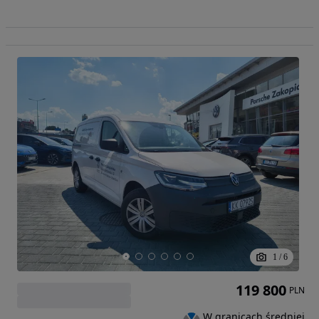
1
/
6
119 800
PLN
W granicach średniej