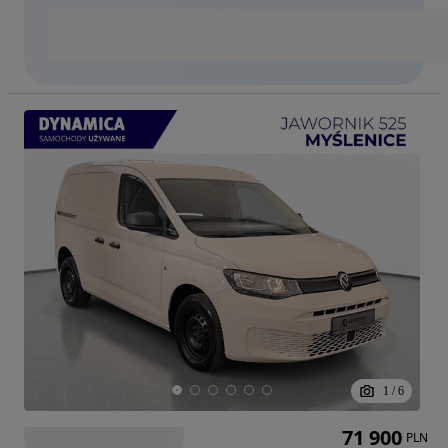
1
/
6
71 900
PLN