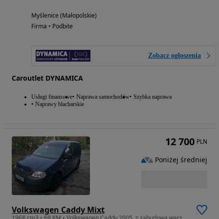
Myślenice (Małopolskie)
Firma • Podbite
Zobacz ogłoszenia
Caroutlet DYNAMICA
Usługi finansowe
Naprawa samochodów
Szybka naprawa
Naprawy blacharskie
12 700
PLN
Poniżej średniej
Volkswagen Caddy Mixt
1968 cm3 • 69 KM • Volkswagen Caddy 2005, z zabudową warsztatową i hak, gotowy do pracy.