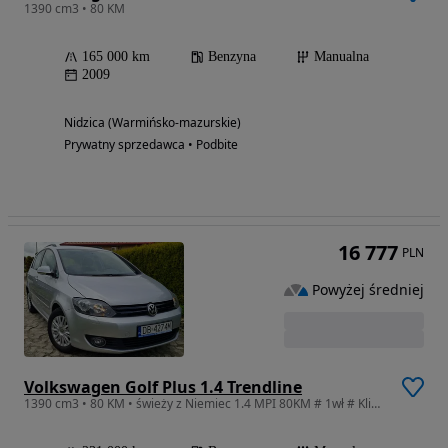
1390 cm3 • 80 KM
165 000 km
Benzyna
Manualna
2009
Nidzica (Warmińsko-mazurskie)
Prywatny sprzedawca • Podbite
16 777
PLN
Powyżej średniej
Volkswagen Golf Plus 1.4 Trendline
1390 cm3 • 80 KM • świeży z Niemiec 1.4 MPI 80KM # 1wł # Klima # serwis # ZAREJESTROWANY