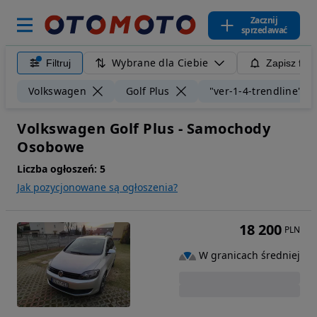
Zacznij
sprzedawać
Wybrane dla Ciebie
Filtruj
Zapisz filt
Volkswagen
Golf Plus
"ver-1-4-trendline"
Volkswagen Golf Plus - Samochody
Osobowe
Liczba ogłoszeń:
5
Jak pozycjonowane są ogłoszenia?
18 200
PLN
W granicach średniej