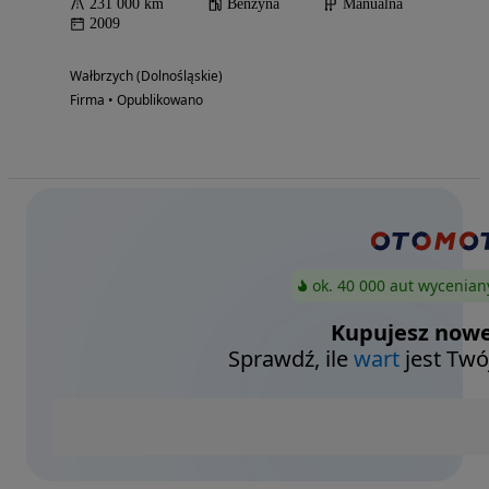
231 000 km
Benzyna
Manualna
2009
Wałbrzych (Dolnośląskie)
Firma • Opublikowano
ok. 40 000 aut wycenian
Kupujesz nowe
Sprawdź, ile
wart
jest Twó