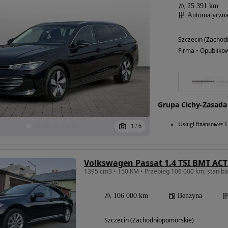
25 391 km
Automatyczn
Szczecin (Zachod
Firma • Opubliko
Grupa Cichy-Zasada
Usługi finansowe
U
1
/
6
Volkswagen Passat 1.4 TSI BMT ACT
1395 cm3 • 150 KM • Przebieg 106 000 km, stan ba
106 000 km
Benzyna
Szczecin (Zachodniopomorskie)