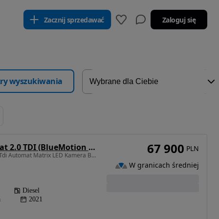
Zacznij sprzedawać
Zaloguj się
ltry wyszukiwania
67 900
Volkswagen Passat 2.0 TDI (BlueMotion Technology) DSG Comfortline
PLN
1968 cm3 • 150 KM • 2.0Tdi Automat Matrix LED Kamera Bezwypadkowy Pełen Serwis
W granicach średniej
Diesel
a
2021