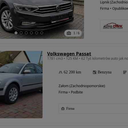
Lipnik (Zachodni
Firma • Opubliko
1
/
6
Volkswagen Passat
62 200 km
Benzyna
Załom (Zachodniopomorskie)
Firma • Podbite
Firma