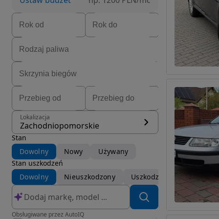
Ustaw budżet
np. 1200 PLN/mc
Lokalizacja
Zachodniopomorskie
Stan
Dowolny
Nowy
Używany
Stan uszkodzeń
Dowolny
Nieuszkodzony
Uszkodzony
Obsługiwane przez AutoIQ