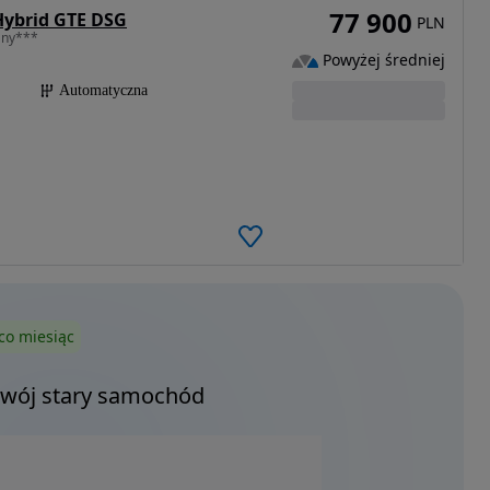
77 900
Hybrid GTE DSG
PLN
any***
Powyżej średniej
Automatyczna
co miesiąc
Twój stary samochód