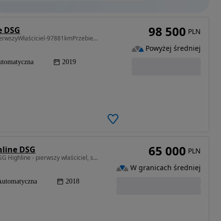
98 500
e DSG
PLN
1968 cm3 • 190 KM • SalonPolska2.0TDI-190KM-PierwszyWłaściciel-97881kmPrzebiegBezwypadkowy
Powyżej średniej
utomatyczna
2019
65 000
hline DSG
PLN
1968 cm3 • 150 KM • Volkswagen Passat 2.0 TDI DSG Highline - pierwszy właściciel, salon PL
W granicach średniej
Automatyczna
2018