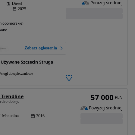
Poniżej średniej
Diesel
a
2025
niopomorskie)
wano
Zobacz ogłoszenia
 Używane Szczecin Struga
sługi ubezpieczeniowe
57 000
 Trendline
PLN
rdzo dobry.
Powyżej średniej
Manualna
2016