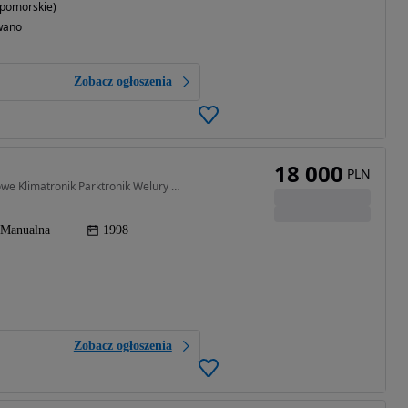
opomorskie)
wano
Zobacz ogłoszenia
18 000
PLN
1781 cm3 • 125 KM • 62 Tyś kilometrów auto jak nowe Klimatronik Parktronik Welury serwis
Manualna
1998
Zobacz ogłoszenia