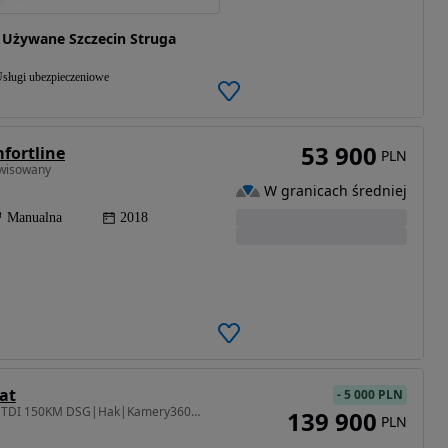
 Używane Szczecin Struga
sługi ubezpieczeniowe
53 900
fortline
PLN
erwisowany
W granicach średniej
Manualna
2018
at
-
5 000 PLN
1968 cm3 • 150 KM • 2.0 TDI 150KM DSG|Hak|Kamery360|Android|Virtual|Gwarancja|FV23%
139 900
PLN