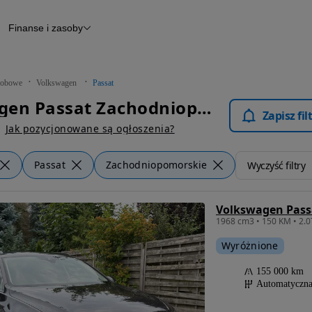
Finanse i zasoby
chody
Finansowanie
Leasing
dy
Narzędzie do wyceny samochodu
tryczne
Raport z inspekcji
obowe
Volkswagen
Passat
m
Raport historii pojazdu
Volkswagen Passat Zachodniopomorskie - Samochody Osobowe
Otomoto News
Zapisz fi
wane
Jak pozycjonowane są ogłoszenia?
Passat
Zachodniopomorskie
Wyczyść filtry
Wyróżnione
155 000 km
Automatyczn