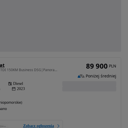
89 900
at
PLN
1968 cm3 • 150 KM • 2.0 TDI 150KM Business DSG|Panorama|Kamera|LED-Matrix|Serwis ASO|FV23%
Poniżej średniej
Diesel
a
2023
niopomorskie)
wano
Zobacz ogłoszenia