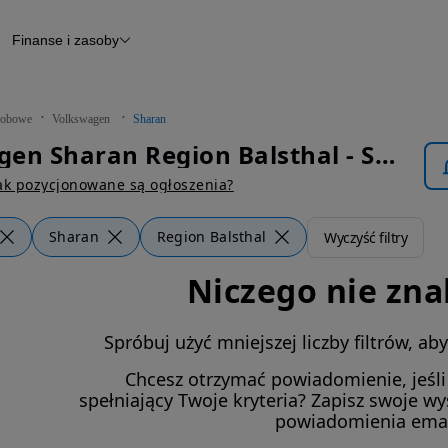
Finanse i zasoby
chody
Finansowanie
Leasing
dy
Narzędzie do wyceny samochodu
tryczne
Raport z inspekcji
obowe
Volkswagen
Sharan
m
Raport historii pojazdu
Volkswagen Sharan Region Balsthal - Samochody Osobowe
Otomoto News
wane
ak pozycjonowane są ogłoszenia?
Sharan
Region Balsthal
Wyczyść filtry
Niczego nie zna
Spróbuj użyć mniejszej liczby filtrów, a
Chcesz otrzymać powiadomienie, jeśl
spełniający Twoje kryteria? Zapisz swoje w
powiadomienia ema