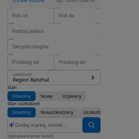
Ustaw budżet
np. 1200 PLN/mc
Lokalizacja
Region Balsthal
Stan
Dowolny
Nowy
Używany
Stan uszkodzeń
Dowolny
Nieuszkodzony
Uszkodzony
Obsługiwane przez AutoIQ