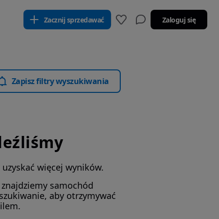
Zacznij sprzedawać
Zaloguj się
Zapisz filtry wyszukiwania
leźliśmy
by uzyskać więcej wyników.
i znajdziemy samochód
yszukiwanie, aby otrzymywać
ilem.