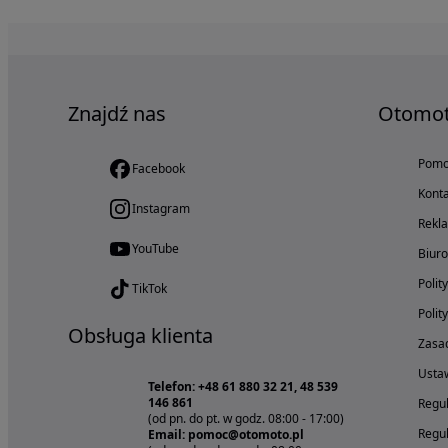
Znajdź nas
Otomo
Pom
Facebook
Konta
Instagram
Rekl
YouTube
Biur
Polit
TikTok
Polit
Obsługa klienta
Zasad
Ustaw
Telefon: +48 61 880 32 21, 48 539
146 861
Regul
(od pn. do pt. w godz. 08:00 - 17:00)
Regul
Email: pomoc@otomoto.pl