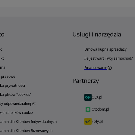
to
Usługi i narzędzia
oc
Umowa kupna sprzedaży
kt
Ile jest wart Twój samochód?
ama
Finansowanie
o prasowe
Partnerzy
yka prywatności
yka plików "cookies"
OLX.pl
y odpowiedzialnej AI
Otodom.pl
ienia plików cookie
Fixly.pl
amin dla Klientów Indywidualnych
amin dla Klientów Biznesowych