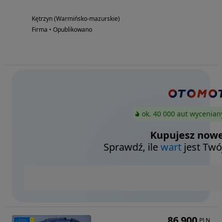
Kętrzyn (Warmińsko-mazurskie)
Firma • Opublikowano
ok. 40 000 aut wycenian
Kupujesz nowe
Sprawdź, ile
wart
jest Twó
86 900
PLN