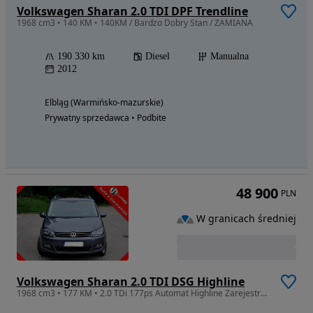
Volkswagen Sharan 2.0 TDI DPF Trendline
1968 cm3 • 140 KM • 140KM / Bardzo Dobry Stan / ZAMIANA
190 330 km
Diesel
Manualna
2012
Elbląg (Warmińsko-mazurskie)
Prywatny sprzedawca • Podbite
48 900
PLN
W granicach średniej
Volkswagen Sharan 2.0 TDI DSG Highline
1968 cm3 • 177 KM • 2.0 TDi 177ps Automat Highline Zarejestrowany gwarancja