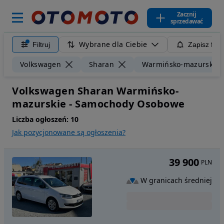
Zacznij
sprzedawać
Wybrane dla Ciebie
Filtruj
Zapisz filt
Volkswagen
Sharan
Warmińsko-mazurskie
Volkswagen Sharan Warmińsko-
mazurskie - Samochody Osobowe
Liczba ogłoszeń:
10
Jak pozycjonowane są ogłoszenia?
39 900
PLN
W granicach średniej