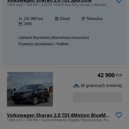
Volkswagen Sharan 2.0 TDI Sportline
1968 cm3 • 140 KM • 2.0TDI 140KM Bez Rdzy serwis z Niemiec
242 000 km
Diesel
Manualna
2006
Lidzbark Warmiński (Warmińsko-mazurskie)
Prywatny sprzedawca • Podbite
42 900
PLN
W granicach średniej
Volkswagen Sharan 2.0 TDI 4Motion BlueMotion Technology Highline
1968 cm3 • 140 KM • Doinwestowany, Bogate Wyposażenie, Panorama, Serwis ASO OPŁACONY!