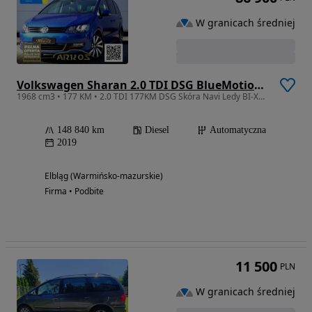
W granicach średniej
Volkswagen Sharan 2.0 TDI DSG BlueMotion Technology Highline
1968 cm3 • 177 KM • 2.0 TDI 177KM DSG Skóra Navi Ledy BI-XENON ACC Park Assist PDC ARKOS
148 840 km
Diesel
Automatyczna
2019
Elbląg (Warmińsko-mazurskie)
Firma • Podbite
11 500
PLN
W granicach średniej