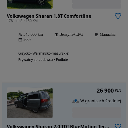
Volkswagen Sharan 1.8T Comfortline
1781 cm3 • 150 KM
345 000 km
Benzyna+LPG
Manualna
2007
Giżycko (Warmińsko-mazurskie)
Prywatny sprzedawca • Podbite
26 900
PLN
W granicach średniej
Volkswagen Sharan 2.0 TDI BlueMotion Technology Comfortline