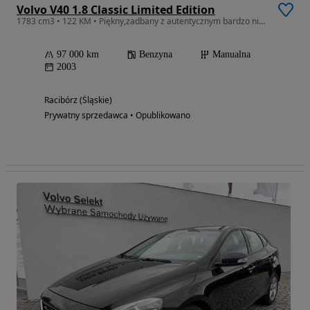
Volvo V40 1.8 Classic Limited Edition
1783 cm3 • 122 KM • Piękny,zadbany z autentycznym bardzo niskim przebiegiem, Polecam
97 000 km
Benzyna
Manualna
2003
Racibórz (Śląskie)
Prywatny sprzedawca • Opublikowano