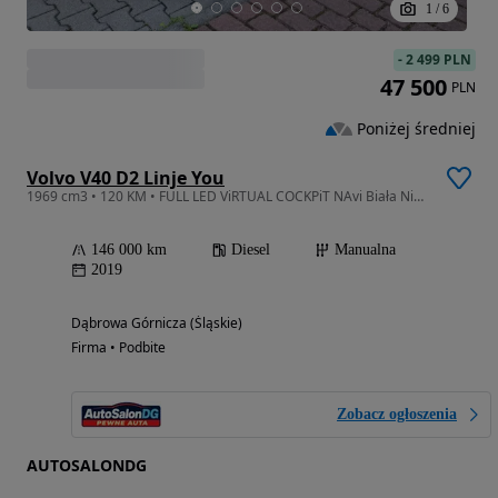
1
/
6
-
2 499 PLN
47 500
PLN
Poniżej średniej
Volvo V40 D2 Linje You
1969 cm3 • 120 KM • FULL LED ViRTUAL COCKPiT NAvi Biała Nić 2.0 D 120 KM Zarejestr w POLSC
146 000 km
Diesel
Manualna
2019
Dąbrowa Górnicza (Śląskie)
Firma • Podbite
Zobacz ogłoszenia
AUTOSALONDG