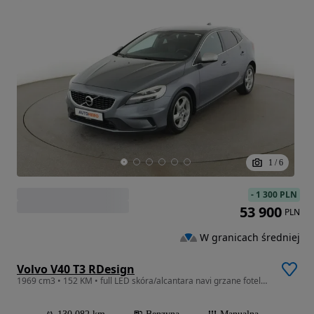
1
/
6
-
1 300 PLN
53 900
PLN
W granicach średniej
Volvo V40 T3 RDesign
1969 cm3 • 152 KM • full LED skóra/alcantara navi grzane fotele kamera i czujniki parkowan