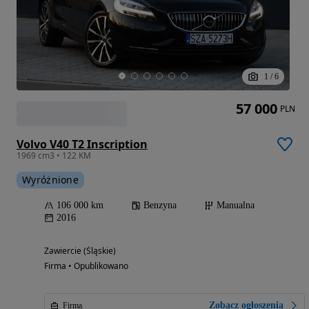
1
/
6
57 000
PLN
Volvo V40 T2 Inscription
1969 cm3 • 122 KM
Wyróżnione
106 000 km
Benzyna
Manualna
2016
Zawiercie (Śląskie)
Firma • Opublikowano
Zobacz ogłoszenia
Firma