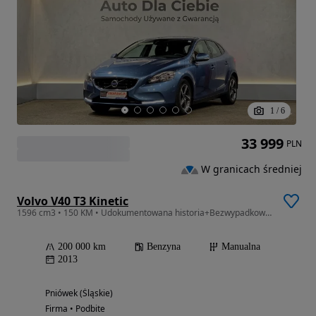
1
/
6
33 999
PLN
W granicach średniej
Volvo V40 T3 Kinetic
1596 cm3 • 150 KM • Udokumentowana historia+Bezwypadkowy+Orginalny Przebieg-Gwarancja
200 000 km
Benzyna
Manualna
2013
Pniówek (Śląskie)
Firma • Podbite