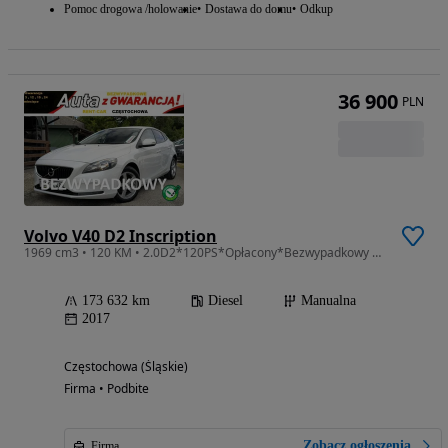
Pomoc drogowa /holowanie
Dostawa do domu
Odkup
36 900
PLN
Volvo V40 D2 Inscription
1969 cm3 • 120 KM • 2.0D2*120PS*Opłacony*Bezwypadkowy Klimatronik *Serwis*VIP GWARANCJA24M
173 632 km
Diesel
Manualna
2017
Częstochowa (Śląskie)
Firma • Podbite
Zobacz ogłoszenia
Firma