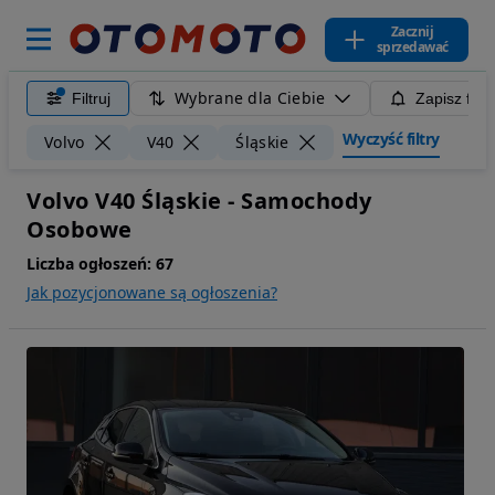
Zacznij
sprzedawać
Wybrane dla Ciebie
Filtruj
Zapisz filt
Wyczyść filtry
Volvo
V40
Śląskie
Volvo V40 Śląskie - Samochody
Osobowe
Liczba ogłoszeń:
67
Jak pozycjonowane są ogłoszenia?