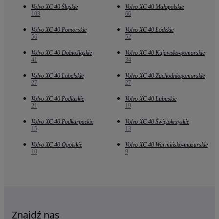
Volvo XC 40 Śląskie
Volvo XC 40 Małopolskie
103
66
Volvo XC 40 Pomorskie
Volvo XC 40 Łódzkie
56
52
Volvo XC 40 Dolnośląskie
Volvo XC 40 Kujawsko-pomorskie
41
34
Volvo XC 40 Lubelskie
Volvo XC 40 Zachodniopomorskie
27
27
Volvo XC 40 Podlaskie
Volvo XC 40 Lubuskie
21
19
Volvo XC 40 Podkarpackie
Volvo XC 40 Świętokrzyskie
15
13
Volvo XC 40 Opolskie
Volvo XC 40 Warmińsko-mazurskie
10
9
Znajdź nas