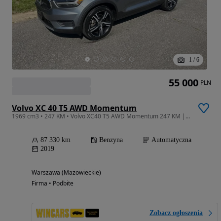
1
/
6
55 000
PLN
Volvo XC 40 T5 AWD Momentum
1969 cm3 • 247 KM • Volvo XC40 T5 AWD Momentum 247 KM | 2019 | Automat |4x4| Bogata wersja
87 330 km
Benzyna
Automatyczna
2019
Warszawa (Mazowieckie)
Firma • Podbite
Zobacz ogłoszenia