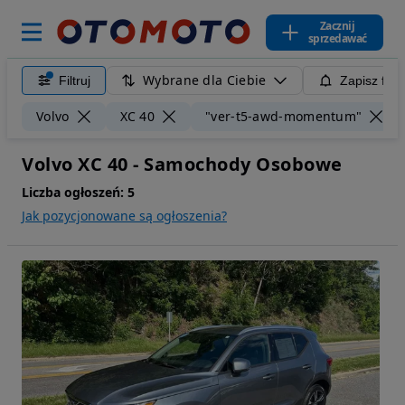
Zacznij
sprzedawać
Wybrane dla Ciebie
Filtruj
Zapisz filt
Volvo
XC 40
"ver-t5-awd-momentum"
Volvo XC 40 - Samochody Osobowe
Liczba ogłoszeń:
5
Jak pozycjonowane są ogłoszenia?