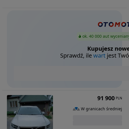
ok. 40 000 aut wycenian
Kupujesz nowe
Sprawdź, ile
wart
jest Twó
91 900
PLN
W granicach średniej