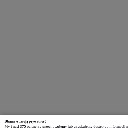
Dbamy o Twoją prywatność
My i nasi
375
partnerzy przechowujemy lub uzyskujemy dostęp do informacji na