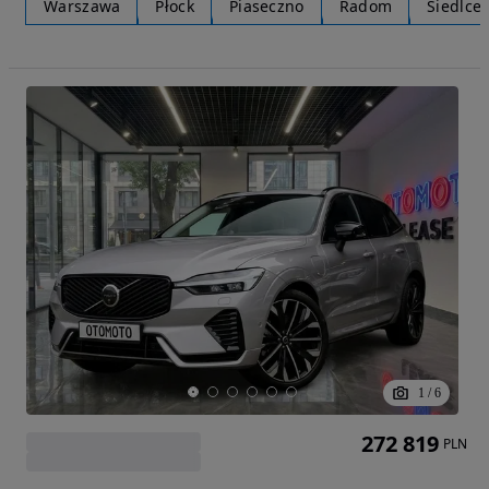
Warszawa
Płock
Piaseczno
Radom
Siedlce
1
/
6
272 819
PLN