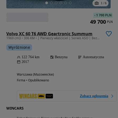
1
/
6
-
1 700 PLN
49 700
PLN
Volvo XC 60 T6 AWD Geartronic Summum
1969 cm3 • 306 KM • | Pierwszy właściciel | Serwis ASO | Bezwypadkowy |
Wyróżnione
122 764 km
Benzyna
Automatyczna
2017
Warszawa (Mazowieckie)
Firma • Opublikowano
Zobacz ogłoszenia
WINCARS