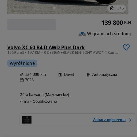
1
/
6
139 800
PLN
W granicach średniej
Volvo XC 60 B4 D AWD Plus Dark
1969 cm3 • 197 KM • R DESIGN+BLACK EDITION* AWD* 4 Kamery* Panorama* Webasto * Blis * Hak
Wyróżnione
124 000 km
Diesel
Automatyczna
2023
Góra Kalwaria (Mazowieckie)
Firma • Opublikowano
Zobacz ogłoszenia