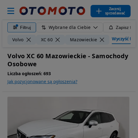
Zacznij
sprzedawać
Wybrane dla Ciebie
Filtruj
Zapisz filt
Wyczyść filtr
Volvo
XC 60
Mazowieckie
Volvo XC 60 Mazowieckie - Samochody
Osobowe
Liczba ogłoszeń:
693
Jak pozycjonowane są ogłoszenia?