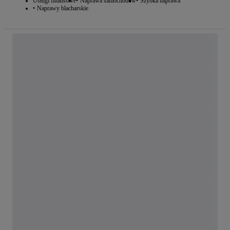
Usługi finansowe
Naprawa samochodów
Szybka naprawa
Naprawy blacharskie