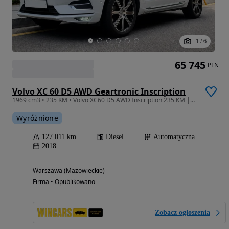
1
/
6
65 745
PLN
Volvo XC 60 D5 AWD Geartronic Inscription
1969 cm3 • 235 KM • Volvo XC60 D5 AWD Inscription 235 KM |B&W| HUD | Panorama | Kamera360
Wyróżnione
127 011 km
Diesel
Automatyczna
2018
Warszawa (Mazowieckie)
Firma • Opublikowano
Zobacz ogłoszenia