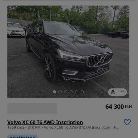
1
/
6
64 300
PLN
Volvo XC 60 T6 AWD Inscription
1969 cm3 • 310 KM • Volvo XC60 T6 AWD 310KM Inscription | FULL OPCJA | Nappa | Panorama