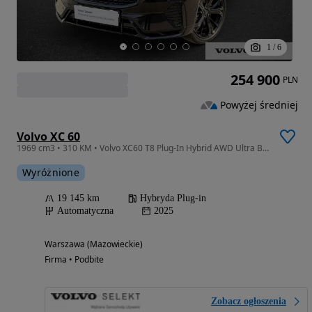
1
/
6
254 900
PLN
Powyżej średniej
Volvo XC 60
1969 cm3 • 310 KM • Volvo XC60 T8 Plug-In Hybrid AWD Ultra Black Edition, gwarancja, bezwy
Wyróżnione
19 145 km
Hybryda Plug-in
Automatyczna
2025
Warszawa (Mazowieckie)
Firma • Podbite
Zobacz ogłoszenia