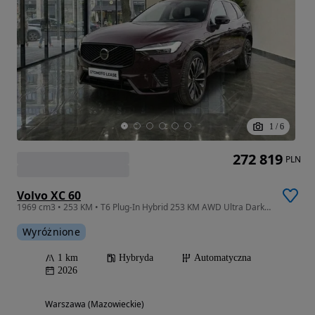
1
/
6
272 819
PLN
Volvo XC 60
1969 cm3 • 253 KM • T6 Plug-In Hybrid 253 KM AWD Ultra Dark automat
Wyróżnione
1 km
Hybryda
Automatyczna
2026
Warszawa (Mazowieckie)