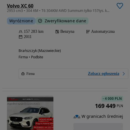
Volvo XC 60
2953 cm3 • 304 KM • T6 304KM AWD Summum tylko 157tys. km Europa
Wyróżnione
Zweryfikowane dane
157 283 km
Benzyna
Automatyczna
2011
Brańszczyk (Mazowieckie)
Firma • Podbite
Zobacz ogłoszenia
Firma
-
4 000 PLN
169 449
PLN
W granicach średniej