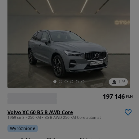
1
/
6
197 146
PLN
Volvo XC 60 B5 B AWD Core
1969 cm3 • 250 KM • B5 B AWD 250 KM Core automat
Wyróżnione