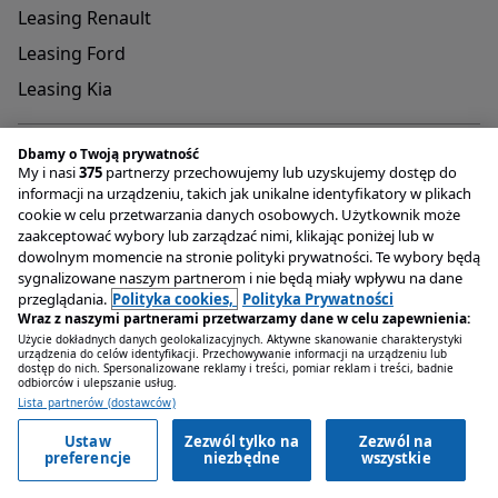
Leasing Renault
Leasing Ford
Leasing Kia
Dbamy o Twoją prywatność
My i nasi
375
partnerzy przechowujemy lub uzyskujemy dostęp do
informacji na urządzeniu, takich jak unikalne identyfikatory w plikach
cookie w celu przetwarzania danych osobowych. Użytkownik może
Adres do przyjmowania reklamacji oraz dokumentów
zaakceptować wybory lub zarządzać nimi, klikając poniżej lub w
związanych z rejestracją pojazdów
dowolnym momencie na stronie polityki prywatności. Te wybory będą
OTOMOTO Lease Plac Konesera 9 , 03-736 Warszawa
sygnalizowane naszym partnerom i nie będą miały wpływu na dane
Infolinia
+48 22 221 04 00
przeglądania.
Polityka cookies,
Polityka Prywatności
Email
kontakt@otomotolease.pl
Wraz z naszymi partnerami przetwarzamy dane w celu zapewnienia:
Użycie dokładnych danych geolokalizacyjnych. Aktywne skanowanie charakterystyki
Grupa OLX Sp. z o.o.
urządzenia do celów identyfikacji. Przechowywanie informacji na urządzeniu lub
dostęp do nich. Spersonalizowane reklamy i treści, pomiar reklam i treści, badnie
ul. Królowej Jadwigi 43 , 61-872 Poznań
odbiorców i ulepszanie usług.
Lista partnerów (dostawców)
Ustaw
Zezwól tylko na
Zezwól na
Zapytaj o ofertę
preferencje
niezbędne
wszystkie