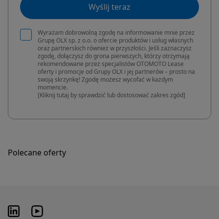
Wyślij teraz
Wyrażam dobrowolną zgodę na informowanie mnie przez
Grupę OLX sp. z o.o. o ofercie produktów i usług własnych
oraz partnerskich również w przyszłości. Jeśli zaznaczysz
zgodę, dołączysz do grona pierwszych, którzy otrzymają
rekomendowane przez specjalistów OTOMOTO Lease
oferty i promocje od Grupy OLX i jej partnerów – prosto na
swoją skrzynkę! Zgodę możesz wycofać w każdym
momencie.
[Kliknij tutaj by sprawdzić lub dostosować zakres zgód]
Polecane oferty