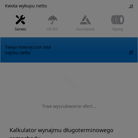
Kwota wykupu
netto
zł
Serwis
OC/AC
Assistance
Opony
Twoja miesięczna rata
zł
najmu
netto
Trwa wyszukiwanie ofert...
Kalkulator wynajmu długoterminowego