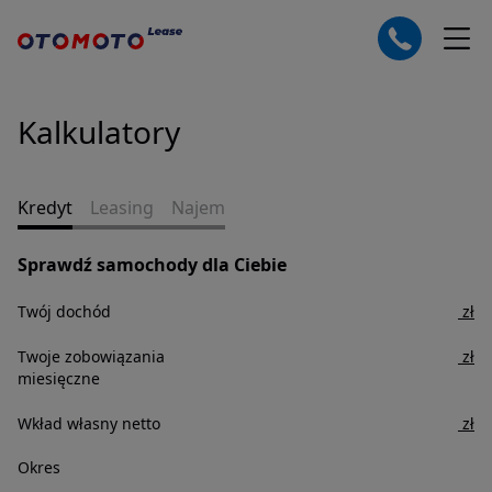
Kalkulatory
Kredyt
Leasing
Najem
Sprawdź samochody dla Ciebie
Twój dochód
zł
Twoje zobowiązania
zł
miesięczne
Wkład własny
netto
zł
Okres