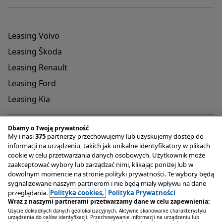
Leasing Volvo
Leasing Škoda
Leasing Renault
Leasing Ford
Leasing Kia
Dbamy o Twoją prywatność
My i nasi
375
partnerzy przechowujemy lub uzyskujemy dostęp do
informacji na urządzeniu, takich jak unikalne identyfikatory w plikach
cookie w celu przetwarzania danych osobowych. Użytkownik może
Adres do przyjmowania reklamacji oraz dokumentów
zaakceptować wybory lub zarządzać nimi, klikając poniżej lub w
związanych z rejestracją pojazdów
dowolnym momencie na stronie polityki prywatności. Te wybory będą
OTOMOTO Lease Plac Konesera 9 , 03-736 Warszawa
sygnalizowane naszym partnerom i nie będą miały wpływu na dane
Infolinia
+48 22 221 04 00
przeglądania.
Polityka cookies,
Polityka Prywatności
Email
kontakt@otomotolease.pl
Wraz z naszymi partnerami przetwarzamy dane w celu zapewnienia:
Użycie dokładnych danych geolokalizacyjnych. Aktywne skanowanie charakterystyki
Grupa OLX Sp. z o.o.
urządzenia do celów identyfikacji. Przechowywanie informacji na urządzeniu lub