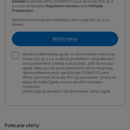
kontakt
w sprawie oferty OTOMOTO Lease od Grupy OLX sp. Z
o.o oraz akceptujesz
Regulamin Serwisu
oraz
Politykę
Prywatności
.
Administratorem danych osobowych jest Grupa OLX sp. z o.o.
Rozwiń
Wyślij teraz
Wyrażam dobrowolną zgodę na informowanie mnie przez
Grupę OLX sp. z o.o. o ofercie produktów i usług własnych
oraz partnerskich również w przyszłości. Jeśli zaznaczysz
zgodę, dołączysz do grona pierwszych, którzy otrzymają
rekomendowane przez specjalistów OTOMOTO Lease
oferty i promocje od Grupy OLX i jej partnerów – prosto na
swoją skrzynkę! Zgodę możesz wycofać w każdym
momencie.
[Kliknij tutaj by sprawdzić lub dostosować zakres zgód]
Polecane oferty