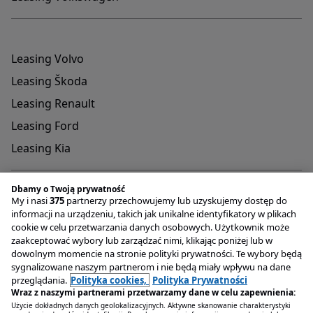
Leasing Volvo
Leasing Škoda
Leasing Renault
Leasing Ford
Leasing Kia
Dbamy o Twoją prywatność
My i nasi
375
partnerzy przechowujemy lub uzyskujemy dostęp do
informacji na urządzeniu, takich jak unikalne identyfikatory w plikach
cookie w celu przetwarzania danych osobowych. Użytkownik może
Adres do przyjmowania reklamacji oraz dokumentów
zaakceptować wybory lub zarządzać nimi, klikając poniżej lub w
związanych z rejestracją pojazdów
dowolnym momencie na stronie polityki prywatności. Te wybory będą
OTOMOTO Lease Plac Konesera 9 , 03-736 Warszawa
sygnalizowane naszym partnerom i nie będą miały wpływu na dane
Infolinia
+48 22 221 04 00
przeglądania.
Polityka cookies,
Polityka Prywatności
Email
kontakt@otomotolease.pl
Wraz z naszymi partnerami przetwarzamy dane w celu zapewnienia:
Użycie dokładnych danych geolokalizacyjnych. Aktywne skanowanie charakterystyki