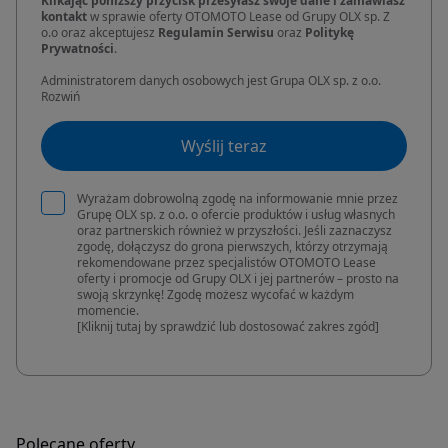
Klikając poniższy przycisk przesyłasz swoje dane i zamawiasz
kontakt
w sprawie oferty OTOMOTO Lease od Grupy OLX sp. Z
o.o oraz akceptujesz
Regulamin Serwisu
oraz
Politykę
Prywatności
.
Administratorem danych osobowych jest Grupa OLX sp. z o.o.
Rozwiń
Wyślij teraz
Wyrażam dobrowolną zgodę na informowanie mnie przez
Grupę OLX sp. z o.o. o ofercie produktów i usług własnych
oraz partnerskich również w przyszłości. Jeśli zaznaczysz
zgodę, dołączysz do grona pierwszych, którzy otrzymają
rekomendowane przez specjalistów OTOMOTO Lease
oferty i promocje od Grupy OLX i jej partnerów – prosto na
swoją skrzynkę! Zgodę możesz wycofać w każdym
momencie.
[Kliknij tutaj by sprawdzić lub dostosować zakres zgód]
Polecane oferty