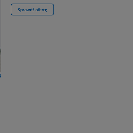
Sprawdź ofertę
ś