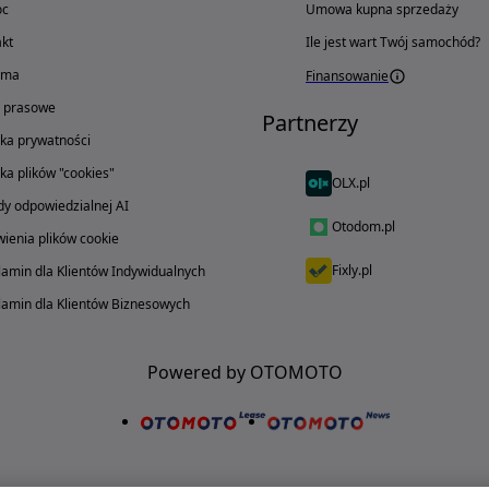
oc
Umowa kupna sprzedaży
kt
Ile jest wart Twój samochód?
ama
Finansowanie
o prasowe
Partnerzy
yka prywatności
yka plików "cookies"
OLX.pl
y odpowiedzialnej AI
Otodom.pl
ienia plików cookie
Fixly.pl
amin dla Klientów Indywidualnych
amin dla Klientów Biznesowych
Powered by OTOMOTO