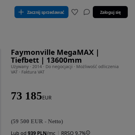
Zacznij sprzedawać
Zaloguj się
Faymonville MegaMAX |
Tiefbett | 13600mm
Używany · 2014 · Do negocjacji · Możliwość odliczenia
VAT · Faktura VAT
73 185
EUR
(
59 500
EUR
-
Netto
)
Lub od
939 PLN
/mc
RRSO 9.7%