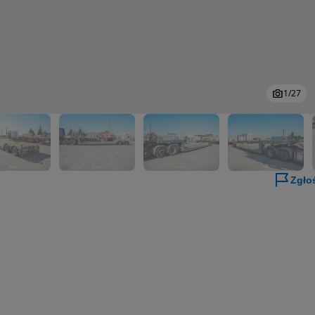
1
/
27
Zgło