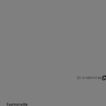
ID
:
6148674196
Faymonville