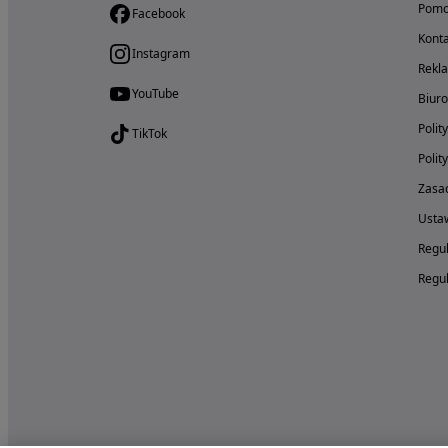
Pom
Facebook
Konta
Instagram
Rekl
YouTube
Biur
Polit
TikTok
Polit
Zasad
Ustaw
Regul
Regul