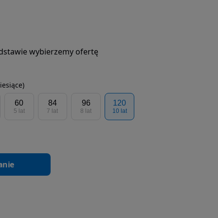
podstawie wybierzemy ofertę
iesiące)
60
84
96
120
5 lat
7 lat
8 lat
10 lat
anie