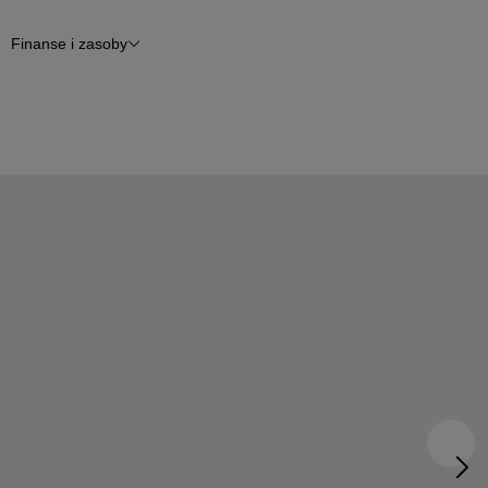
Finanse i zasoby
epy
Finansowanie
Otomoto News