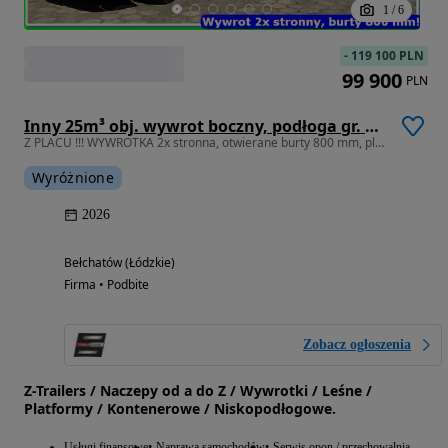
1
/
6
-
119 100 PLN
99 900
PLN
Inny 25m³ obj. wywrot boczny, podłoga gr. 5,0 mm HARDOX 450 !!!
Z PLACU !!! WYWROTKA 2x stronna, otwierane burty 800 mm, plandeka!
Wyróżnione
2026
Bełchatów (Łódzkie)
Firma • Podbite
Zobacz ogłoszenia
Z-Trailers / Naczepy od a do Z / Wywrotki / Leśne /
Platformy / Kontenerowe / Niskopodłogowe.
Usługi finansowe
Naprawa samochodów
Serwis opon / przechowalnia