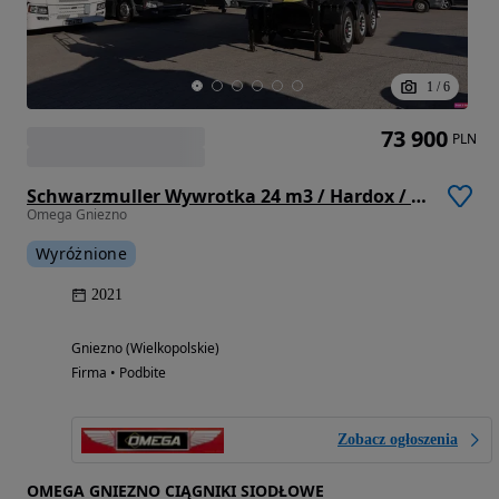
1
/
6
73 900
PLN
Schwarzmuller Wywrotka 24 m3 / Hardox / Oś pod /
Omega Gniezno
Wyróżnione
2021
Gniezno (Wielkopolskie)
Firma • Podbite
Zobacz ogłoszenia
OMEGA GNIEZNO CIĄGNIKI SIODŁOWE