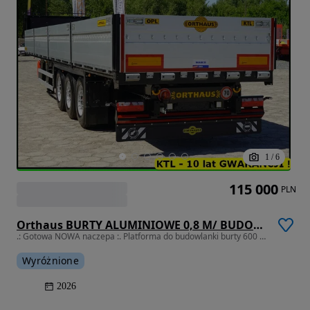
1
/
6
115 000
PLN
Orthaus BURTY ALUMINIOWE 0,8 M/ BUDOWLANA - WZMOCNIONA PODŁOGA / 6.580 KG !!!
.: Gotowa NOWA naczepa :. Platforma do budowlanki burty 600 ALU !!!
Wyróżnione
2026