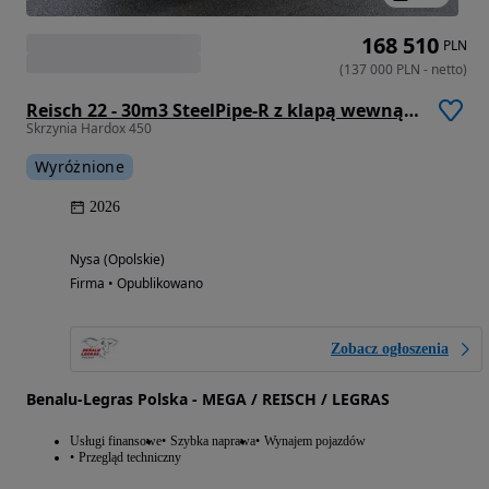
168 510
PLN
(
137 000
PLN
-
netto
)
Reisch 22 - 30m3 SteelPipe-R z klapą wewnątrz lub na zewnątrz
Skrzynia Hardox 450
Wyróżnione
2026
Nysa (Opolskie)
Firma • Opublikowano
Zobacz ogłoszenia
Benalu-Legras Polska - MEGA / REISCH / LEGRAS
Usługi finansowe
Szybka naprawa
Wynajem pojazdów
Przegląd techniczny