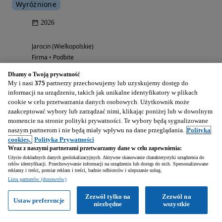
Wyróżnione
2026
Jarocin (Wielkopolskie)
Firma • Podbite
Dbamy o Twoją prywatność
My i nasi
375
partnerzy przechowujemy lub uzyskujemy dostęp do
Zobacz ogłoszenia
informacji na urządzeniu, takich jak unikalne identyfikatory w plikach
cookie w celu przetwarzania danych osobowych. Użytkownik może
ESSELMANN TECHNIKA POJAZDOWA SP. Z O.O. SP. K.
zaakceptować wybory lub zarządzać nimi, klikając poniżej lub w dowolnym
momencie na stronie polityki prywatności. Te wybory będą sygnalizowane
Usługi finansowe
Dostawa do domu
naszym partnerom i nie będą miały wpływu na dane przeglądania.
Polityka
cookies,
Polityka Prywatności
Wraz z naszymi partnerami przetwarzamy dane w celu zapewnienia:
Użycie dokładnych danych geolokalizacyjnych. Aktywne skanowanie charakterystyki urządzenia do
celów identyfikacji. Przechowywanie informacji na urządzeniu lub dostęp do nich. Spersonalizowane
reklamy i treści, pomiar reklam i treści, badnie odbiorców i ulepszanie usług.
Lista partnerów (dostawców)
Zezwól tylko na
Zezwól na
Ustaw preferencje
niezbędne
wszystkie