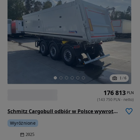
1
/
6
176 813
PLN
(
143 750
PLN
-
netto
)
Schmitz Cargobull odbiór w Polsce wywrotka Ski 24 SL 7.2 2025 rok 29.9m3
Wyróżnione
2025