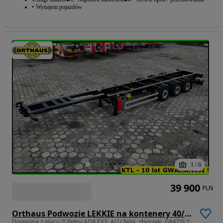
Wynajem pojazdów
1
/
6
39 900
PLN
Orthaus Podwozie LEKKIE na kontenery 40/45 Ft HC, pełny ADR EX3 !
Dostępna z placu !!! Pełny ADR EX3, ALU felgi, zbiorniki, GRATIS !!