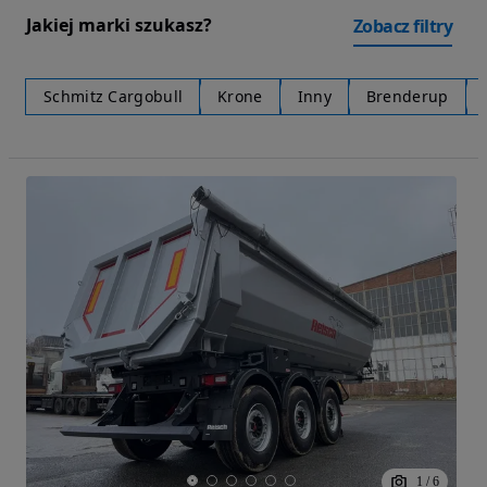
Jakiej marki szukasz?
Zobacz filtry
Schmitz Cargobull
Krone
Inny
Brenderup
1
/
6