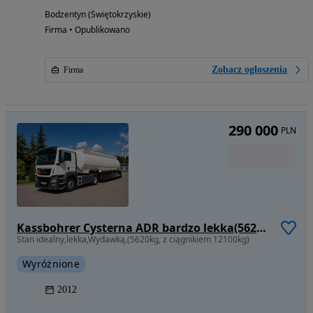
Bodzentyn (Świętokrzyskie)
Firma • Opublikowano
Zobacz ogłoszenia
Firma
290 000
PLN
Kassbohrer Cysterna ADR bardzo lekka(5620kg) 5 Komorowa Wydawką
Stan idealny,lekka,Wydawką,(5620kg, z ciągnikiem 12100kg)
Wyróżnione
2012