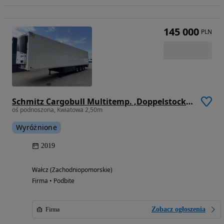
145 000
PLN
Schmitz Cargobull Multitemp. ,Doppelstock,Thermo King SLXi Spectrum
oś podnoszona, Kwiatowa 2,50m
Wyróżnione
2019
Wałcz (Zachodniopomorskie)
Firma • Podbite
Zobacz ogłoszenia
Firma