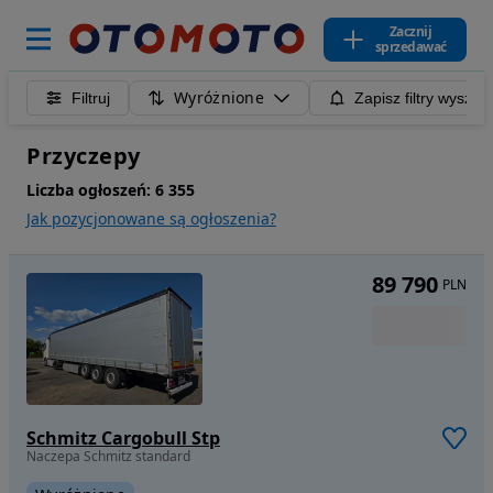
Zacznij
sprzedawać
Wyróżnione
Filtruj
Zapisz filtry wyszuk
Przyczepy
Liczba ogłoszeń:
6 355
Jak pozycjonowane są ogłoszenia?
89 790
PLN
Schmitz Cargobull Stp
Naczepa Schmitz standard