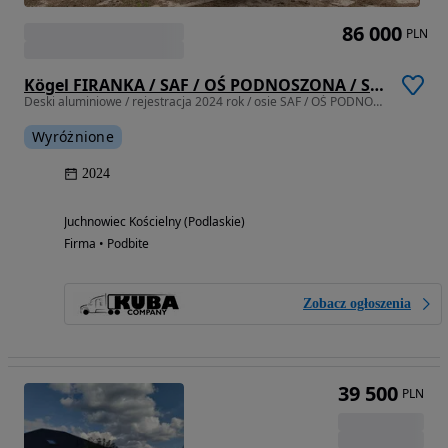
86 000
PLN
Kögel FIRANKA / SAF / OŚ PODNOSZONA / STANDARD / 2x KOŁO ZAPASOWE / OSIE SAF INTRAX / UŻYTKOWANA OD 2024 ROKU !!
Deski aluminiowe / rejestracja 2024 rok / osie SAF / OŚ PODNOSZONA
Wyróżnione
2024
Juchnowiec Kościelny (Podlaskie)
Firma • Podbite
Zobacz ogłoszenia
39 500
PLN