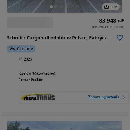
1
/
6
83 948
EUR
(
68 250
EUR
-
netto
)
Schmitz Cargobull odbiór w Polsce, Fabrycznie nowa chłodnia Schmitz hakowa hakówka 2026 r. klapy wentylacyjne
Wyróżnione
2026
Józefów (Mazowieckie)
Firma • Podbite
Zobacz ogłoszenia