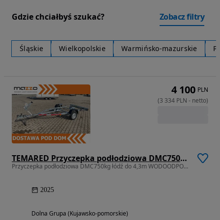
Gdzie chciałbyś szukać?
Zobacz filtry
Śląskie
Wielkopolskie
Warmińsko-mazurskie
P
4 100
PLN
(
3 334
PLN
-
netto
)
TEMARED Przyczepka podłodziowa DMC750kg łódź do 4,3m WODOODPORNE ŁOŻYSKA MOCNA
Przyczepka podłodziowa DMC750kg łódź do 4,3m WODOODPORNE ŁOŻYSKA MOCNA
2025
Dolna Grupa (Kujawsko-pomorskie)