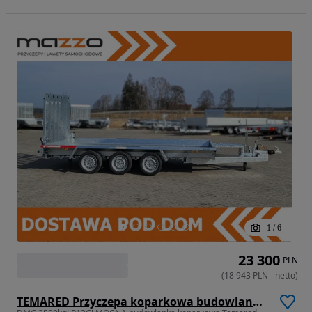
1
/
6
23 300
PLN
(
18 943
PLN
-
netto
)
TEMARED Przyczepa koparkowa budowlanka 400x180cm DMC3500kg 3-osiowa z trapem