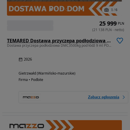
1
/
6
25 999
PLN
(
21 138
PLN
-
netto
)
TEMARED Dostawa przyczepa podłodziowa DMC3500kg pod łódź 9 m! POSZERZANA, WODOSZCZELNE ŁOŻYSKA, TRZYOSIOWA
Dostawa przyczepa podłodziowa DMC3500kg pod łódź 9 m! POSZERZANA, WODO
2026
Gietrzwałd (Warmińsko-mazurskie)
Firma • Podbite
Zobacz ogłoszenia