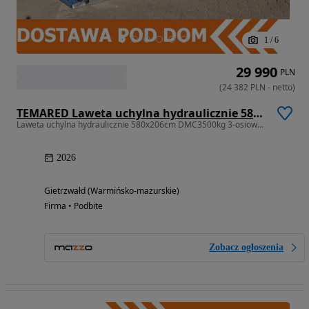
1
/
6
29 990
PLN
(
24 382
PLN
-
netto
)
TEMARED Laweta uchylna hydraulicznie 580x206cm DMC3500kg 3-osiowa, wypełnienie z blachy SOLIDNA I MOCNA
Laweta uchylna hydraulicznie 580x206cm DMC3500kg 3-osiowa, wypełnienie
2026
Gietrzwałd (Warmińsko-mazurskie)
Firma • Podbite
Zobacz ogłoszenia