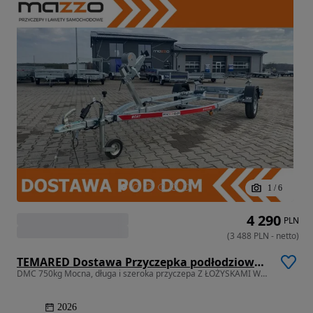
1
/
6
4 290
PLN
(
3 488
PLN
-
netto
)
TEMARED Dostawa Przyczepka podłodziowa DMC750kg łódź do 5,3m WODOODPORNE ŁOŻYSKA MOCNA
DMC 750kg Mocna, długa i szeroka przyczepa Z ŁOŻYSKAMI WODOODPORNYMI!
2026