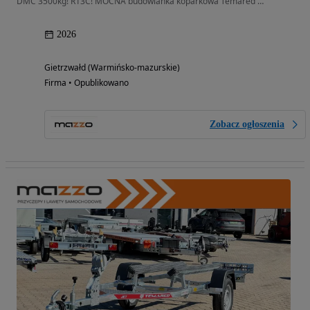
DMC 3500kg! R13C! MOCNA budowlanka koparkowa Temared builder 4018/3
2026
Gietrzwałd (Warmińsko-mazurskie)
Firma • Opublikowano
Zobacz ogłoszenia