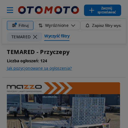
Zacznij
sprzedawać
Wyróżnione
Filtruj
Zapisz filtry wyszuk
Wyczyść filtry
TEMARED
TEMARED - Przyczepy
Liczba ogłoszeń:
124
Jak pozycjonowane są ogłoszenia?