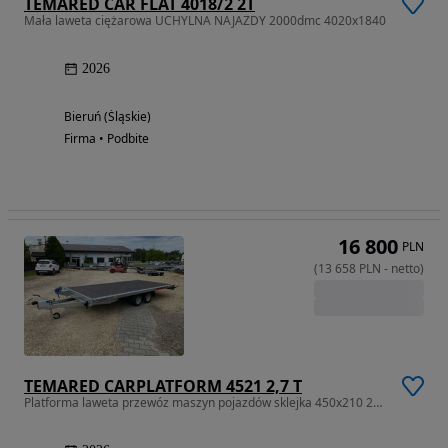
TEMARED CAR FLAT 4018/2 2T
Mała laweta ciężarowa UCHYLNA NAJAZDY 2000dmc 4020x1840
2026
Bieruń (Śląskie)
Firma • Podbite
16 800
PLN
(
13 658
PLN
-
netto
)
TEMARED CARPLATFORM 4521 2,7 T
Platforma laweta przewóz maszyn pojazdów sklejka 450x210 2700DMC