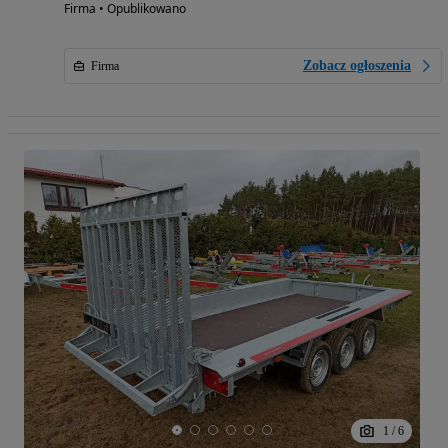
Firma • Opublikowano
Zobacz ogłoszenia
Firma
1
/
6