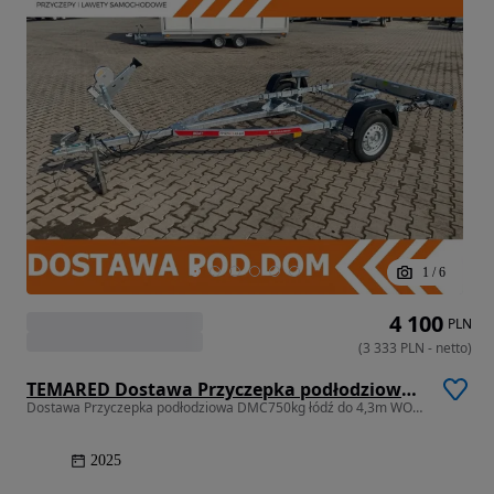
1
/
6
4 100
PLN
(
3 333
PLN
-
netto
)
TEMARED Dostawa Przyczepka podłodziowa DMC750kg łódź do 4,3m WODOODPORNE ŁOŻYSKA MOCNA
Dostawa Przyczepka podłodziowa DMC750kg łódź do 4,3m WODOODPORNE ŁOŻYS
2025