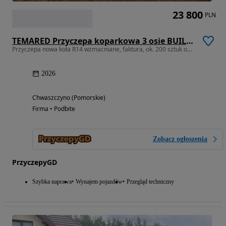
23 800
PLN
TEMARED Przyczepa koparkowa 3 osie BUILDER 4018 pod koparkę duża MOCNA
Przyczepa nowa koła R14 wzmacniane, faktura, ok. 200 sztuk od ręki.
2026
Chwaszczyno (Pomorskie)
Firma • Podbite
Zobacz ogłoszenia
PrzyczepyGD
Szybka naprawa
Wynajem pojazdów
Przegląd techniczny