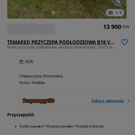
1
/
6
13 900
PLN
TEMARED PRZYCZEPA PODŁODZIOWA B18 VZ 1800 dmc światła LED odchylane
Nowa przyczepa podłodziowa, wodoszczelne łożyska - DUŻY WYBÓR PRZYCZEP
2026
Chwaszczyno (Pomorskie)
Firma • Podbite
Zobacz ogłoszenia
PrzyczepyGD
Szybka naprawa
Wynajem pojazdów
Przegląd techniczny