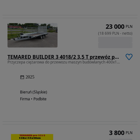
23 000
PLN
(
18 699
PLN
-
netto
)
TEMARED BUILDER 3 4018/2 3,5 T przewóz pojazdów
Przyczepa ciężarowa do przewozu maszyn budowlanych 400x180 3500DMC
2025
Bieruń (Śląskie)
Firma • Podbite
3 800
PLN