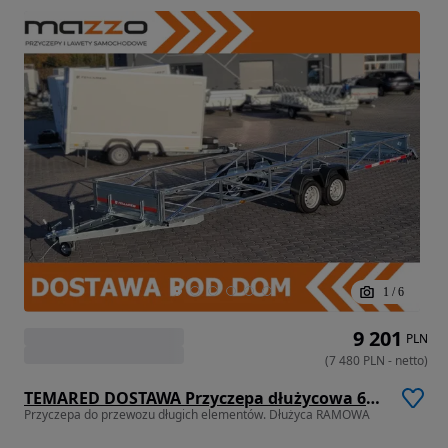
1
/
6
9 201
PLN
(
7 480
PLN
-
netto
)
TEMARED DOSTAWA Przyczepa dłużycowa 606x122x40cm DMC 750kg na kategorię B
Przyczepa do przewozu długich elementów. Dłużyca RAMOWA