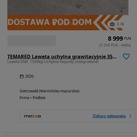
1
/
6
8 999
PLN
(
7 316
PLN
-
netto
)
TEMARED Laweta uchylna grawitacyjnie 350x180cm DMC1500kg, najazdy zintegrowane
Laweta DMC 1500kg! Uchylna! Najazdy zintegrowane!
2026
Gietrzwałd (Warmińsko-mazurskie)
Firma • Podbite
Zobacz ogłoszenia