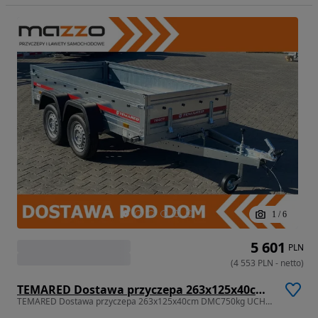
1
/
6
5 601
PLN
(
4 553
PLN
-
netto
)
TEMARED Dostawa przyczepa 263x125x40cm DMC750kg UCHYLNA 2-OSIOWA, WYSOKA BURTA
TEMARED Dostawa przyczepa 263x125x40cm DMC750kg UCHYLNA 2-OSIOWA