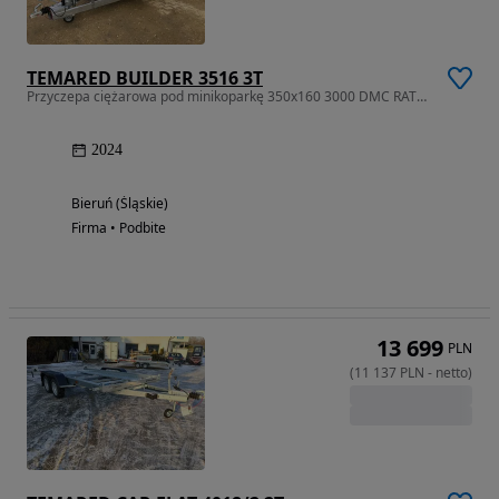
TEMARED BUILDER 3516 3T
Przyczepa ciężarowa pod minikoparkę 350x160 3000 DMC RATY LEASING
2024
Bieruń (Śląskie)
Firma • Podbite
13 699
PLN
(
11 137
PLN
-
netto
)