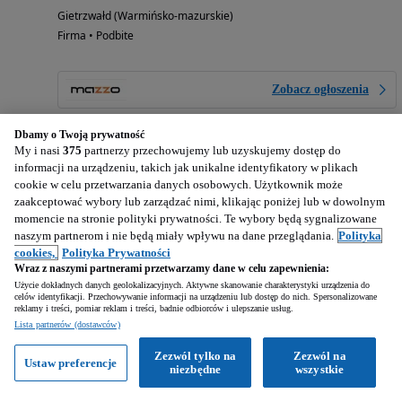
Gietrzwałd (Warmińsko-mazurskie)
Firma • Podbite
Zobacz ogłoszenia
Dbamy o Twoją prywatność
My i nasi
375
partnerzy przechowujemy lub uzyskujemy dostęp do
informacji na urządzeniu, takich jak unikalne identyfikatory w plikach
cookie w celu przetwarzania danych osobowych. Użytkownik może
zaakceptować wybory lub zarządzać nimi, klikając poniżej lub w dowolnym
momencie na stronie polityki prywatności. Te wybory będą sygnalizowane
naszym partnerom i nie będą miały wpływu na dane przeglądania.
Polityka
cookies,
Polityka Prywatności
Wraz z naszymi partnerami przetwarzamy dane w celu zapewnienia:
Użycie dokładnych danych geolokalizacyjnych. Aktywne skanowanie charakterystyki urządzenia do
celów identyfikacji. Przechowywanie informacji na urządzeniu lub dostęp do nich. Spersonalizowane
reklamy i treści, pomiar reklam i treści, badnie odbiorców i ulepszanie usług.
Lista partnerów (dostawców)
Zezwól tylko na
Zezwól na
Ustaw preferencje
niezbędne
wszystkie