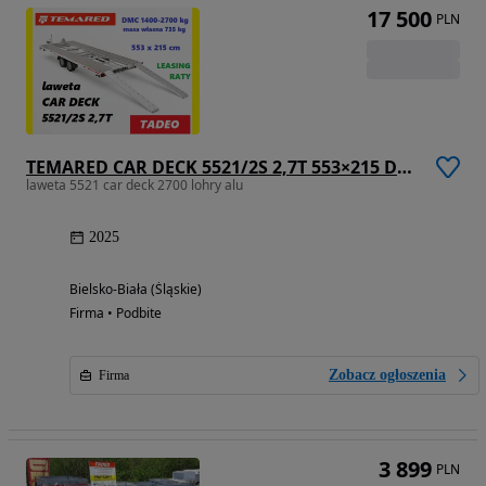
17 500
PLN
TEMARED CAR DECK 5521/2S 2,7T 553×215 DMC 2700kg
laweta 5521 car deck 2700 lohry alu
2025
Bielsko-Biała (Śląskie)
Firma • Podbite
Zobacz ogłoszenia
Firma
3 899
PLN