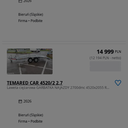
2026
Bieruń (Śląskie)
Firma • Podbite
14 999
PLN
(
12 194
PLN
-
netto
)
TEMARED CAR 4520/2 2,7
Laweta ciężarowa GARBATKA NAJAZDY 2700dmc 4520x2055 RATY LEASING
2026
Bieruń (Śląskie)
Firma • Podbite