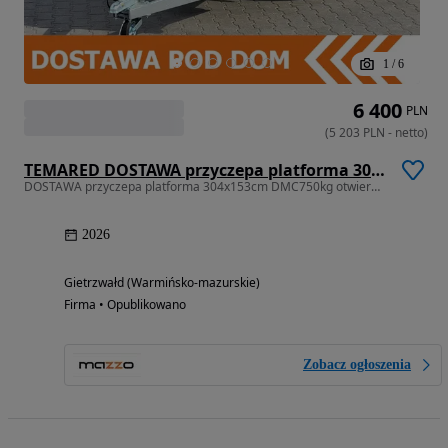
1
/
6
6 400
PLN
(
5 203
PLN
-
netto
)
TEMARED DOSTAWA przyczepa platforma 304x153cm DMC750kg otwierane burty, koła pod spodem, do przewozu uli!
DOSTAWA przyczepa platforma 304x153cm DMC750kg otwierane burty, koła p
2026
Gietrzwałd (Warmińsko-mazurskie)
Firma • Opublikowano
Zobacz ogłoszenia