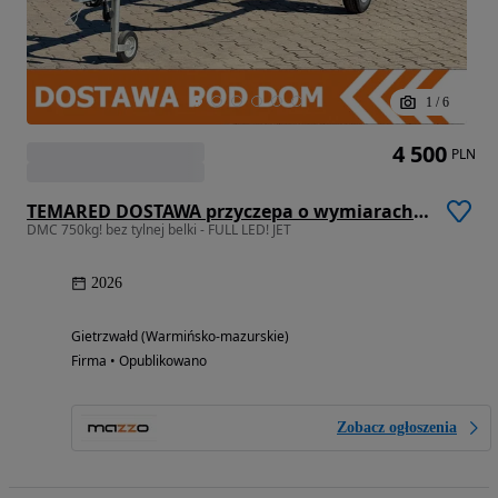
1
/
6
4 500
PLN
TEMARED DOSTAWA przyczepa o wymiarach 383cm x 120cm DMC 750kg JET pod skuter wodny
DMC 750kg! bez tylnej belki - FULL LED! JET
2026
Gietrzwałd (Warmińsko-mazurskie)
Firma • Opublikowano
Zobacz ogłoszenia