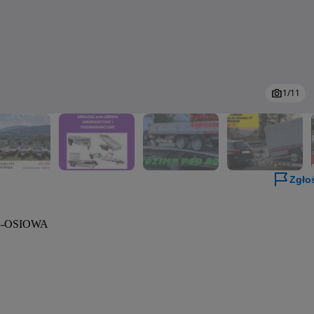
1
/
11
Zgło
-OSIOWA