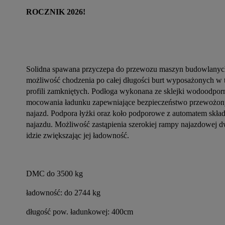
ROCZNIK 2026!
Solidna spawana przyczepa do przewozu maszyn budowlanych o
możliwość chodzenia po całej długości burt wyposażonych w
profili zamkniętych. Podłoga wykonana ze sklejki wodoodpor
mocowania ładunku zapewniające bezpieczeństwo przewożonyc
najazd. Podpora łyżki oraz koło podporowe z automatem składa
najazdu. Możliwość zastąpienia szerokiej rampy najazdowej 
idzie zwiększając jej ładowność.
DMC do 3500 kg
ładowność: do 2744 kg
długość pow. ładunkowej: 400cm