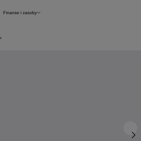
Finanse i zasoby
epy
Finansowanie
Otomoto News
e