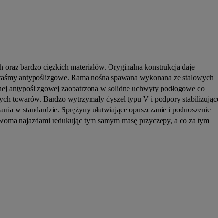
raz bardzo ciężkich materiałów. Oryginalna konstrukcja daje 
 taśmy antypoślizgowe. Rama nośna spawana wykonana ze stalowych 
nej antypoślizgowej zaopatrzona w solidne uchwyty podłogowe do 
h towarów. Bardzo wytrzymały dyszel typu V i podpory stabilizujące
nia w standardzie. Sprężyny ułatwiające opuszczanie i podnoszenie 
dwoma najazdami redukując tym samym masę przyczepy, a co za tym 