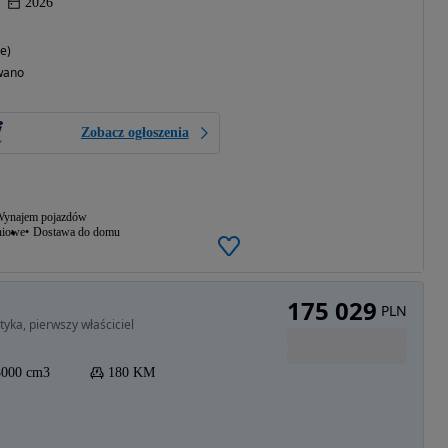
2026
e)
wano
Zobacz ogłoszenia
ynajem pojazdów
niowe
Dostawa do domu
175 029
PLN
ka, pierwszy właściciel
3000 cm3
180 KM