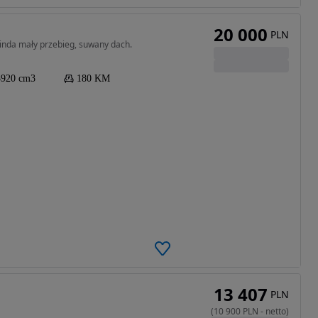
20 000
PLN
nda mały przebieg, suwany dach.
3920 cm3
180 KM
13 407
PLN
(
10 900
PLN
-
netto
)