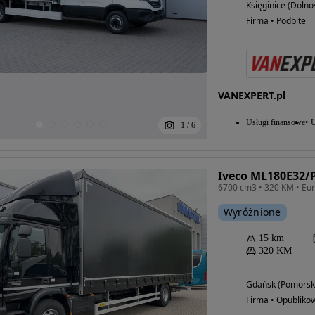
Księginice (Dolno
Firma • Podbite
VANEXPERT.pl
Usługi finansowe
U
1
/
6
Wyróżnione
15 km
320 KM
Gdańsk (Pomorsk
Firma • Opubliko