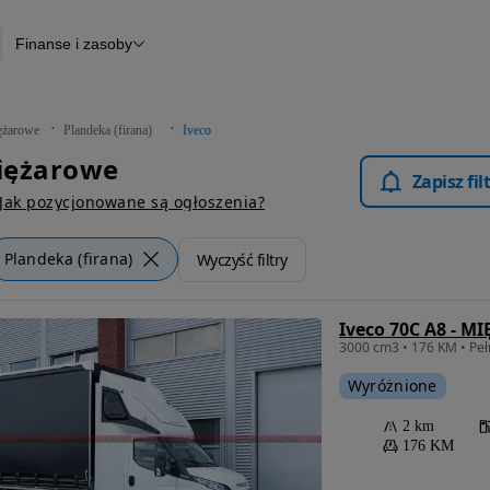
Finanse i zasoby
owe
Finansowanie
Otomoto News
ężarowe
Plandeka (firana)
Iveco
Ciężarowe
Zapisz fi
Jak pozycjonowane są ogłoszenia?
Plandeka (firana)
Wyczyść filtry
Iveco 70C A8 -
Wyróżnione
2 km
176 KM