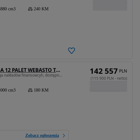
5880 cm3
240 KM
142 557
Iveco DAILY 70C18 PLANDEKA WINDA 12 PALET WEBASTO TEMPOMAT BLIŹNIACZE KOŁA KLIMATYZACJA 180KM
PLN
3000 cm3 • 180 KM • stan bardzo dobry, nie wymaga nakładów finansowcyh, dostępny od ręki
(
115 900
PLN
-
netto
)
3000 cm3
180 KM
Zobacz ogłoszenia