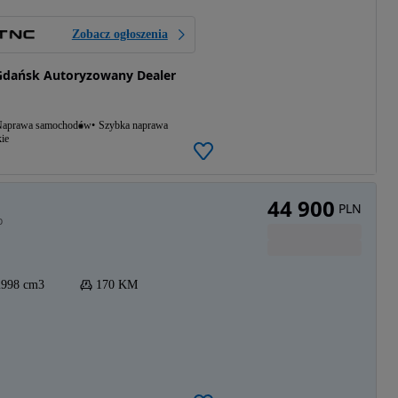
Zobacz ogłoszenia
Gdańsk Autoryzowany Dealer
aprawa samochodów
Szybka naprawa
ie
44 900
PLN
p
2998 cm3
170 KM