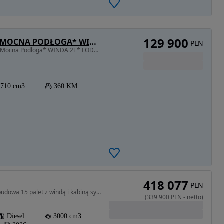
129 900
Iveco STRALIS 360* EU6* FIRANKA* MOCNA PODŁOGA* WINDA 2T* LODÓWKA* KLIMA POSTOJOWA*
PLN
8710 cm3 • 360 KM • STRALIS 360* EU6* Firanka* Mocna Podłoga* WINDA 2T* LODÓWKA* KLIMA POS
8710 cm3
360 KM
418 077
PLN
3000 cm3 • 180 KM • Zabudowa 15 palet z windą i kabiną sypialną tylną, suwany dach
(
339 900
PLN
-
netto
)
Diesel
3000 cm3