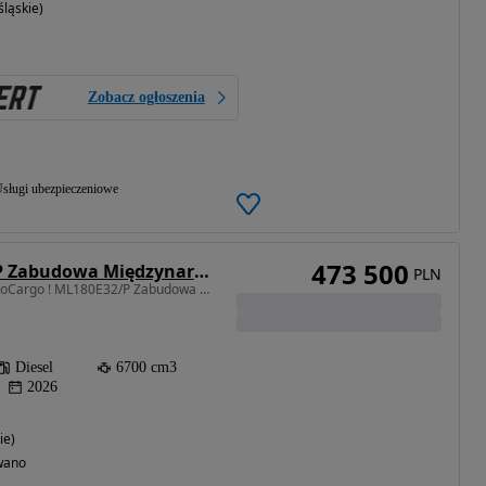
śląskie)
Zobacz ogłoszenia
sługi ubezpieczeniowe
473 500
Iveco ML180E32/P Zabudowa Międzynarodowa 22EP + Winda Slider 1500 kg
PLN
6700 cm3 • 320 KM • EuroCargo ! ML180E32/P Zabudowa Międzynarodowa 22EP + Winda Slider
Diesel
6700 cm3
2026
ie)
wano