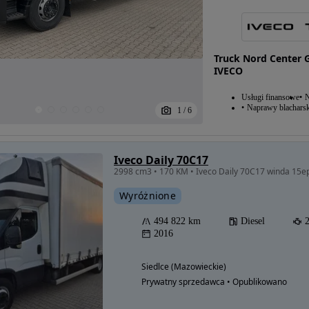
Truck Nord Center 
IVECO
Usługi finansowe
N
Naprawy blacharsk
1
/
6
Iveco Daily 70C17
2998 cm3 • 170 KM • Iveco Daily 70C17 winda 15e
Wyróżnione
494 822 km
Diesel
Możliwość
2016
finansowania
Siedlce (Mazowieckie)
Prywatny sprzedawca • Opublikowano