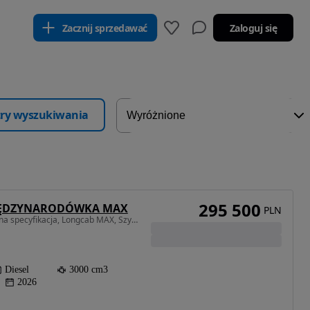
Zacznij sprzedawać
Zaloguj się
ltry wyszukiwania
295 500
 MIĘDZYNARODÓWKA MAX
PLN
3000 cm3 • 176 KM • Pełna specyfikacja, Longcab MAX, Szybka dostępność
Diesel
3000 cm3
2026