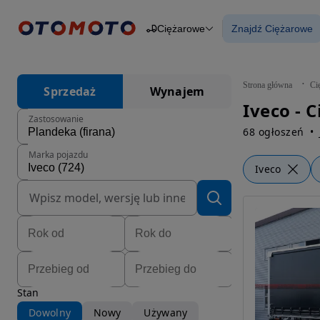
Ciężarowe
Znajdź Ciężarowe
Osobowe
Ciężarowe
Znajdź Ciężar
Budowlane
Dostawcze
Motocykle
Strona główna
Ci
Sprzedaż
Wynajem
Przyczepy
Iveco - 
Rolnicze
Zastosowanie
Części
68 ogłoszeń
Marka pojazdu
Iveco
Stan
Dowolny
Nowy
Używany