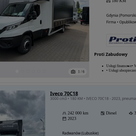
180 KM
Gdynia (Pomorski
Firma • Opubliko
Proti Zabudowy
Usługi finansowe
W
Usługi ubezpiecze
1
/
6
Iveco 70C18
3000 cm3 • 180 KM • IVECO 70C18 - 2023, pneumaty
242 000 km
Diesel
2023
Radwanów (Lubuskie)