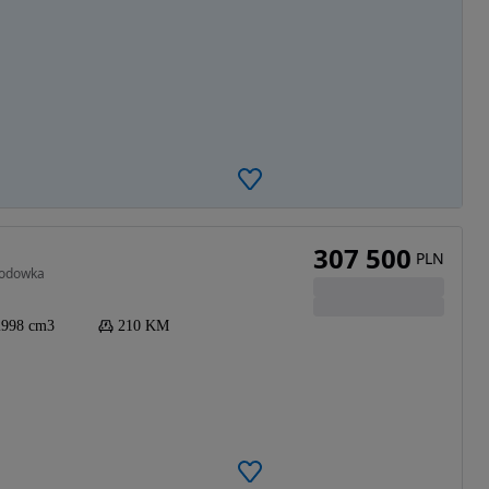
307 500
PLN
rodowka
2998 cm3
210 KM