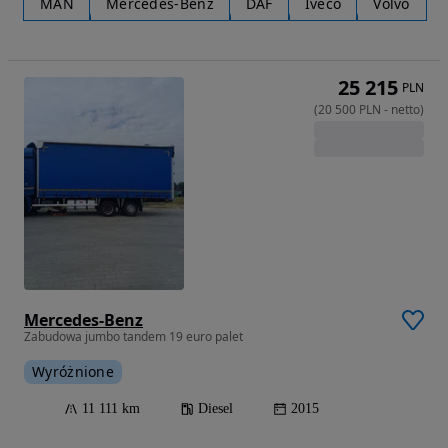
MAN
Mercedes-Benz
DAF
Iveco
Volvo
25 215
PLN
(
20 500
PLN
-
netto
)
Mercedes-Benz
Zabudowa jumbo tandem 19 euro palet
Wyróżnione
11 111 km
Diesel
2015