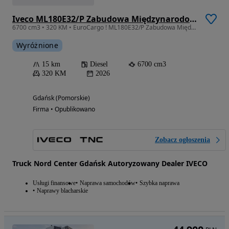
Iveco ML180E32/P Zabudowa Międzynarodowa 22EP + Winda Slider 1500 kg
6700 cm3 • 320 KM • EuroCargo ! ML180E32/P Zabudowa Międzynarodowa 22EP + Winda Slider
Wyróżnione
15 km
Diesel
6700 cm3
320 KM
2026
Gdańsk (Pomorskie)
Firma • Opublikowano
Zobacz ogłoszenia
Truck Nord Center Gdańsk Autoryzowany Dealer IVECO
Usługi finansowe
Naprawa samochodów
Szybka naprawa
Naprawy blacharskie