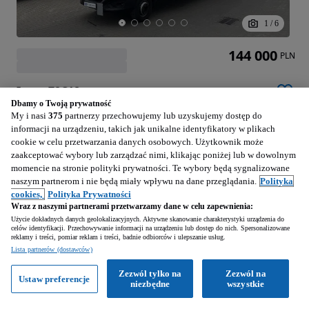
1
/
6
144 000
PLN
Iveco 72C18
2998 cm3 • 180 KM • Iveco 72C18 Kabina Sypialna + WINDA 1000KG 620X250X270
Dbamy o Twoją prywatność
My i nasi
375
partnerzy przechowujemy lub uzyskujemy dostęp do
informacji na urządzeniu, takich jak unikalne identyfikatory w plikach
162 840 km
Diesel
2998 cm3
cookie w celu przetwarzania danych osobowych. Użytkownik może
180 KM
2021
zaakceptować wybory lub zarządzać nimi, klikając poniżej lub w dowolnym
momencie na stronie polityki prywatności. Te wybory będą sygnalizowane
Płochocin Osiedle (Mazowieckie)
naszym partnerom i nie będą miały wpływu na dane przeglądania.
Polityka
cookies,
Polityka Prywatności
Firma • Podbite
Wraz z naszymi partnerami przetwarzamy dane w celu zapewnienia:
Użycie dokładnych danych geolokalizacyjnych. Aktywne skanowanie charakterystyki urządzenia do
celów identyfikacji. Przechowywanie informacji na urządzeniu lub dostęp do nich. Spersonalizowane
Zobacz ogłoszenia
reklamy i treści, pomiar reklam i treści, badnie odbiorców i ulepszanie usług.
Lista partnerów (dostawców)
BENE TRUCKS - GRUPA DBK ODDZIAŁ ŚWIĘCICE
Zezwól tylko na
Zezwól na
Ustaw preferencje
niezbędne
wszystkie
Usługi finansowe
Usługi ubezpieczeniowe