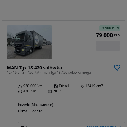
-
5 900 PLN
79 000
PLN
MAN Tgx 18.420 solówka
12419 cm3 • 420 KM • man Tgx 18.420 solówka mega
920 000 km
Diesel
12419 cm3
420 KM
2017
Kozerki (Mazowieckie)
Firma • Podbite