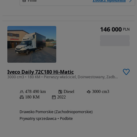
Zobacz ogłoszenia
Firma
146 000
PLN
Iveco Daily 72C180 Hi-Matic
3000 cm3 • 180 KM • Pierwszy właściciel, Doinwestowany, Zadbany i gotowy do pracy
478 490 km
Diesel
3000 cm3
180 KM
2022
Drawsko Pomorskie (Zachodniopomorskie)
Prywatny sprzedawca • Podbite