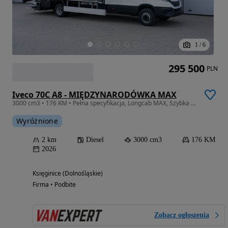
1
/
6
295 500
PLN
Iveco 70C A8 - MIĘDZYNARODÓWKA MAX
3000 cm3 • 176 KM • Pełna specyfikacja, Longcab MAX, Szybka dostępność
Wyróżnione
2 km
Diesel
3000 cm3
176 KM
2026
Księginice (Dolnośląskie)
Firma • Podbite
Zobacz ogłoszenia