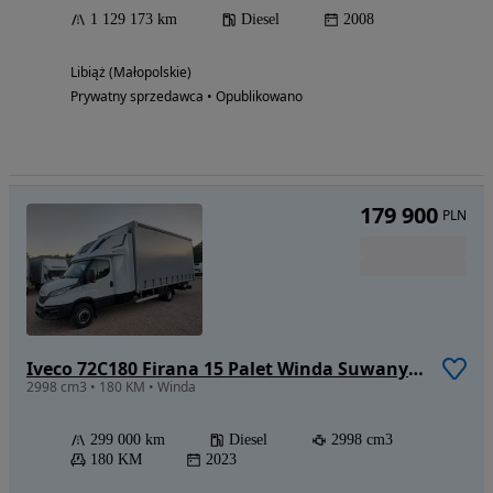
1 129 173 km
Diesel
2008
Libiąż (Małopolskie)
Prywatny sprzedawca • Opublikowano
179 900
PLN
Iveco 72C180 Firana 15 Palet Winda Suwany Dach Drzwi
2998 cm3 • 180 KM • Winda
299 000 km
Diesel
2998 cm3
180 KM
2023