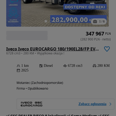
1
/
6
347 967
PLN
(
282 900
PLN
-
netto
)
Iveco Iveco EUROCARGO 180/190EL28/FP EVI_E
6728 cm3 • 280 KM • Wyjątkowa okazja !
1 km
Diesel
6728 cm3
280 KM
2025
Motaniec (Zachodniopomorskie)
Firma • Opublikowano
Zobacz ogłoszenia
✅ GSC DEALER IVECO 8 lokalizacji ✅ Gama Medium ✅ GSC