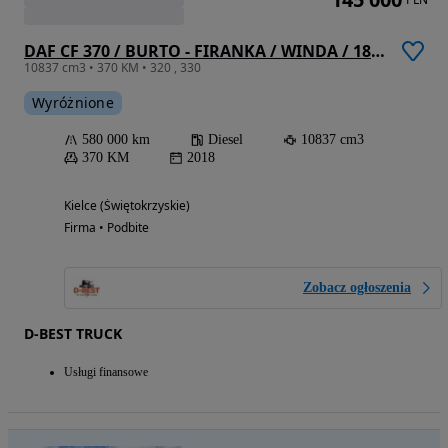
DAF CF 370 / BURTO - FIRANKA / WINDA / 18 EUROPALET / EURO 6 / SYPIALKA / AUTOMAT / SPROWADZONY
10837 cm3 • 370 KM • 320 , 330
Wyróżnione
580 000 km
Diesel
10837 cm3
370 KM
2018
Kielce (Świętokrzyskie)
Firma • Podbite
Zobacz ogłoszenia
D-BEST TRUCK
Usługi finansowe