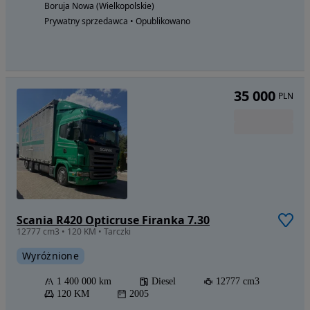
Boruja Nowa (Wielkopolskie)
Prywatny sprzedawca • Opublikowano
35 000
PLN
Scania R420 Opticruse Firanka 7.30
12777 cm3 • 120 KM • Tarczki
Wyróżnione
1 400 000 km
Diesel
12777 cm3
120 KM
2005