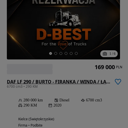
1
/
6
169 000
PLN
DAF LF 290 / BURTO - FIRANKA / WINDA / ŁADOWNOŚĆ 8572 KG / AUTOMAT / 280 TYŚ KM / 2020 ROK
6700 cm3 • 290 KM
280 000 km
Diesel
6700 cm3
290 KM
2020
Kielce (Świętokrzyskie)
Firma • Podbite