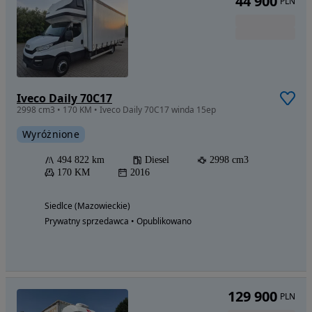
44 900
PLN
Iveco Daily 70C17
2998 cm3 • 170 KM • Iveco Daily 70C17 winda 15ep
Wyróżnione
494 822 km
Diesel
2998 cm3
170 KM
2016
Siedlce (Mazowieckie)
Prywatny sprzedawca • Opublikowano
129 900
PLN