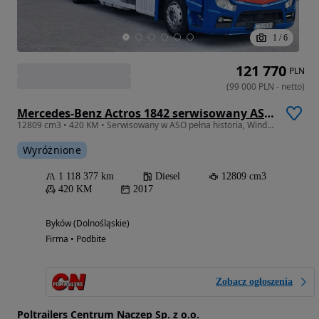
1
/
6
121 770
PLN
(
99 000
PLN
-
netto
)
Mercedes-Benz Actros 1842 serwisowany ASO, winda
12809 cm3 • 420 KM • Serwisowany w ASO pełna historia, Winda z tyłu
Wyróżnione
1 118 377 km
Diesel
12809 cm3
420 KM
2017
Byków (Dolnośląskie)
Firma • Podbite
Zobacz ogłoszenia
Poltrailers Centrum Naczep Sp. z o.o.