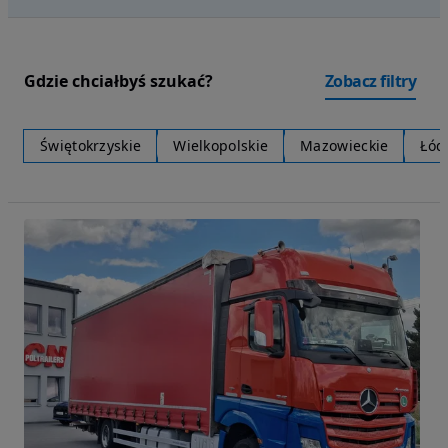
Gdzie chciałbyś szukać?
Zobacz filtry
Świętokrzyskie
Wielkopolskie
Mazowieckie
Łód