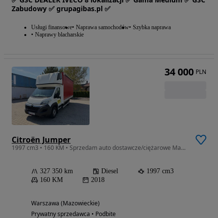
Zabudowy ✅ grupagibas.pl ✅
Usługi finansowe
Naprawa samochodów
Szybka naprawa
Naprawy blacharskie
34 000
PLN
Citroën Jumper
1997 cm3 • 160 KM • Sprzedam auto dostawcze/ciężarowe Max firanka bez wkładu do 3,5T
327 350 km
Diesel
1997 cm3
160 KM
2018
Warszawa (Mazowieckie)
Prywatny sprzedawca • Podbite