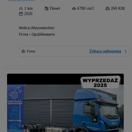
1 km
Diesel
6780 cm3
260 KM
2026
Wolica (Mazowieckie)
Firma • Opublikowano
Zobacz ogłoszenia
Firma