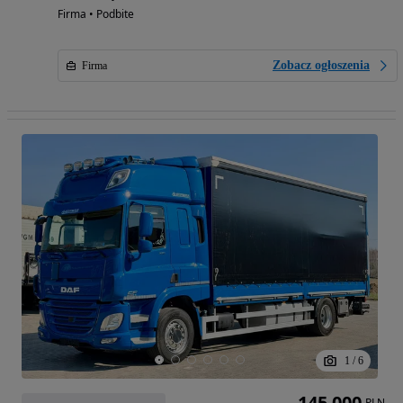
Firma • Podbite
Zobacz ogłoszenia
Firma
1
/
6
145 000
PLN