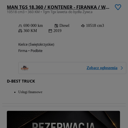
MAN TGS 18.360 / KONTENER - FIRANKA / WINDA / 21 EUROPALET / AUTOMAT / SYPIALKA / 2019 ROK
10518 cm3 • 360 KM • Tgm Tgx laweta do bydła Żywca
690 000 km
Diesel
10518 cm3
360 KM
2019
Kielce (Świętokrzyskie)
Firma • Podbite
Zobacz ogłoszenia
D-BEST TRUCK
Usługi finansowe