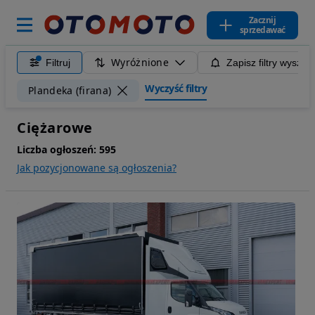
Zacznij
sprzedawać
Wyróżnione
Filtruj
Zapisz filtry wyszuk
Wyczyść filtry
Plandeka (firana)
Ciężarowe
Liczba ogłoszeń:
595
Jak pozycjonowane są ogłoszenia?