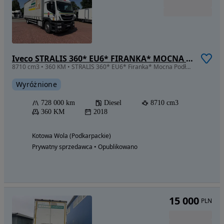
Iveco STRALIS 360* EU6* FIRANKA* MOCNA PODŁOGA* WINDA 2T* LODÓWKA* KLIMA POSTOJOWA*
8710 cm3 • 360 KM • STRALIS 360* EU6* Firanka* Mocna Podłoga* WINDA 2T* LODÓWKA* KLIMA POS
Wyróżnione
728 000 km
Diesel
8710 cm3
360 KM
2018
Kotowa Wola (Podkarpackie)
Prywatny sprzedawca • Opublikowano
15 000
PLN