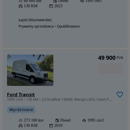
60 000 km
Diesel
1995 cm3
130 KM
2023
Łajski (Mazowieckie)
Prywatny sprzedawca • Opublikowano
49 900
PLN
Ford Transit
1995 cm3 • 130 KM • 2.0 EcoBlue 130KM. Wersja L3H3. Salon Polska. Bezwypadkowy. FV23%. ASO
Wyróżnione
273 100 km
Diesel
1995 cm3
130 KM
2019