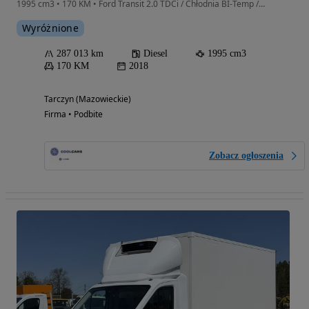
1995 cm3 • 170 KM • Ford Transit 2.0 TDCi / Chłodnia BI-Temp / Thermo King V-300 MAX (276)
Wyróżnione
287 013 km
Diesel
1995 cm3
170 KM
2018
Tarczyn (Mazowieckie)
Firma • Podbite
Zobacz ogłoszenia