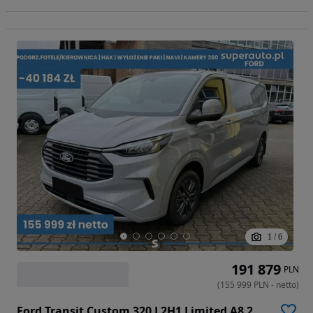
1
/
6
191 879
PLN
(
155 999
PLN
-
netto
)
Ford Transit Custom 320 L2H1 Limited A8 2.0 170KM