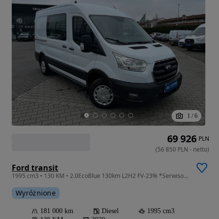
1
/
6
69 926
PLN
(
56 850
PLN
-
netto
)
Ford transit
1995 cm3 • 130 KM • 2.0EcoBlue 130km L2H2 FV-23% *Serwisowany*bezwypadkowy*kamera*winter*
Wyróżnione
181 000 km
Diesel
1995 cm3