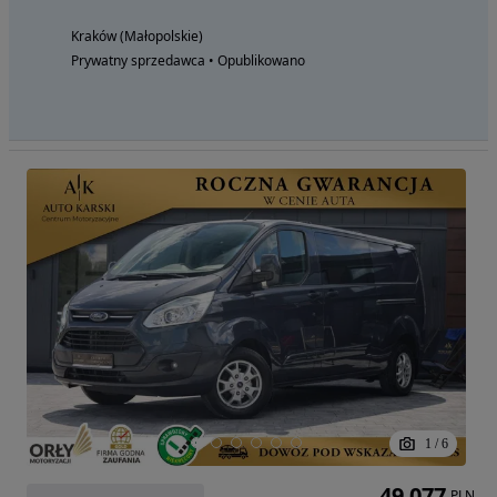
Kraków (Małopolskie)
Prywatny sprzedawca • Opublikowano
1
/
6
49 077
PLN