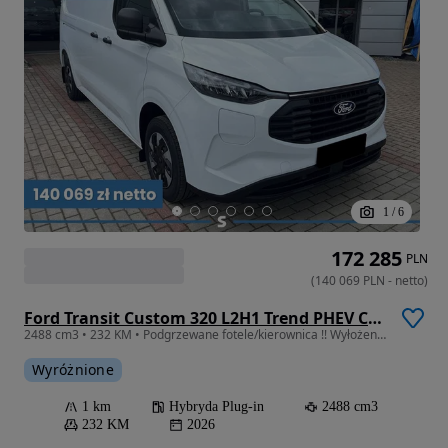
1
/
6
172 285
PLN
(
140 069
PLN
-
netto
)
Ford Transit Custom 320 L2H1 Trend PHEV CVT 2.5 232KM
2488 cm3 • 232 KM • Podgrzewane fotele/kierownica !! Wyłożenie paki !! Kamera !!
Wyróżnione
1 km
Hybryda Plug-in
2488 cm3
232 KM
2026