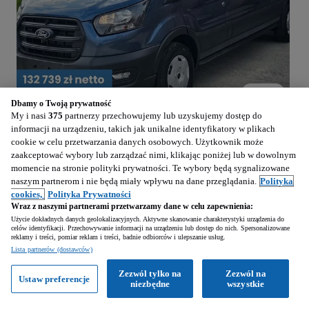
1
/
6
Dbamy o Twoją prywatność
My i nasi
375
partnerzy przechowujemy lub uzyskujemy dostęp do
163 269
PLN
informacji na urządzeniu, takich jak unikalne identyfikatory w plikach
(
132 739
PLN
-
netto
)
cookie w celu przetwarzania danych osobowych. Użytkownik może
zaakceptować wybory lub zarządzać nimi, klikając poniżej lub w dowolnym
Ford Transit 350 L3H2 Trend Zabudowa Brygadowa A8 2.0 130KM
momencie na stronie polityki prywatności. Te wybory będą sygnalizowane
1996 cm3 • 130 KM • 7-os. !! Hak !! Ekran 12" !! Kamera !!
naszym partnerom i nie będą miały wpływu na dane przeglądania.
Polityka
cookies,
Polityka Prywatności
Wyróżnione
Wraz z naszymi partnerami przetwarzamy dane w celu zapewnienia:
Użycie dokładnych danych geolokalizacyjnych. Aktywne skanowanie charakterystyki urządzenia do
1 km
Diesel
1996 cm3
130 KM
celów identyfikacji. Przechowywanie informacji na urządzeniu lub dostęp do nich. Spersonalizowane
2026
reklamy i treści, pomiar reklam i treści, badnie odbiorców i ulepszanie usług.
Lista partnerów (dostawców)
Chorzów (Śląskie)
Zezwól tylko na
Zezwól na
Ustaw preferencje
niezbędne
wszystkie
Firma • Opublikowano