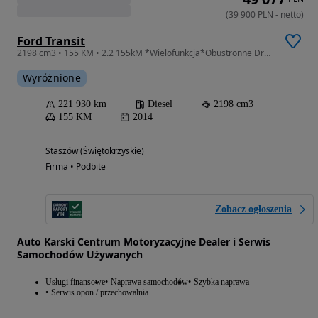
(
39 900
PLN
-
netto
)
Ford Transit
2198 cm3 • 155 KM • 2.2 155kM *Wielofunkcja*Obustronne Drzwi*Full-Opcja*Kamera Cofania*ABS
Wyróżnione
221 930 km
Diesel
2198 cm3
155 KM
2014
Staszów (Świętokrzyskie)
Firma • Podbite
Zobacz ogłoszenia
Auto Karski Centrum Motoryzacyjne Dealer i Serwis
Samochodów Używanych
Usługi finansowe
Naprawa samochodów
Szybka naprawa
Serwis opon / przechowalnia