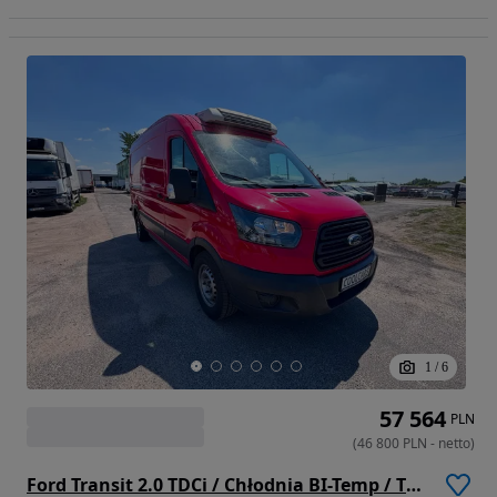
1
/
6
57 564
PLN
(
46 800
PLN
-
netto
)
Ford Transit 2.0 TDCi / Chłodnia BI-Temp / Thermo King V-300 MAX (276)