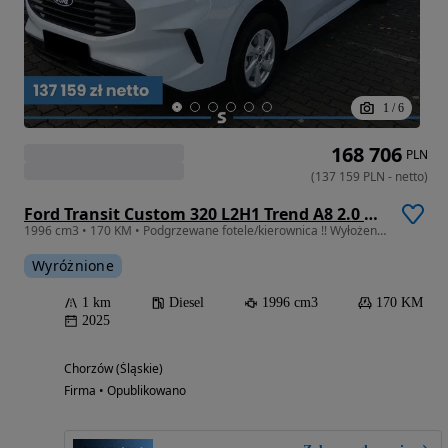
1
/
6
168 706
PLN
(
137 159
PLN
-
netto
)
Ford Transit Custom 320 L2H1 Trend A8 2.0 170KM
1996 cm3 • 170 KM • Podgrzewane fotele/kierownica !! Wyłożenie paki !! Zbiornik 70L !!
Wyróżnione
1 km
Diesel
1996 cm3
170 KM
2025
Chorzów (Śląskie)
Firma • Opublikowano