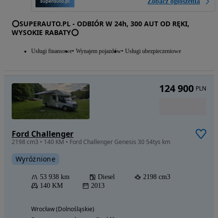
Zobacz ogłoszenia
⭕SUPERAUTO.PL - ODBIÓR W 24h, 300 AUT OD RĘKI,
WYSOKIE RABATY⭕
Usługi finansowe
Wynajem pojazdów
Usługi ubezpieczeniowe
124 900
PLN
Ford Challenger
2198 cm3 • 140 KM • Ford Challenger Genesis 30 54tys km
Wyróżnione
53 938 km
Diesel
2198 cm3
140 KM
2013
Wrocław (Dolnośląskie)