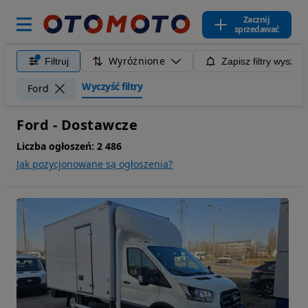
Zacznij
sprzedawać
Wyróżnione
Filtruj
Zapisz filtry wyszuk
Wyczyść filtry
Ford
Ford - Dostawcze
Liczba ogłoszeń:
2 486
Jak pozycjonowane są ogłoszenia?