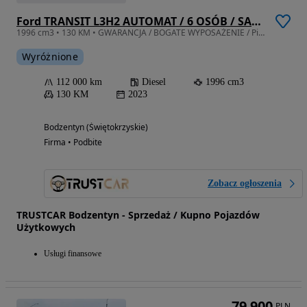
Ford TRANSIT L3H2 AUTOMAT / 6 OSÓB / SALON POLSKA / BEZWYPADKOWY / 2.0 130KM / LEASING / KREDYT
1996 cm3 • 130 KM • GWARANCJA / BOGATE WYPOSAŻENIE / Pierwszy właściciel / Faktura VAT 23%
Wyróżnione
112 000 km
Diesel
1996 cm3
130 KM
2023
Bodzentyn (Świętokrzyskie)
Firma • Podbite
Zobacz ogłoszenia
TRUSTCAR Bodzentyn - Sprzedaż / Kupno Pojazdów
Użytkowych
Usługi finansowe
79 900
PLN