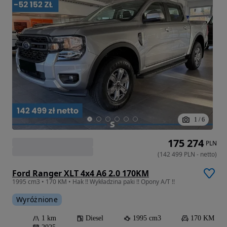
1
/
6
175 274
PLN
(
142 499
PLN
-
netto
)
Ford Ranger XLT 4x4 A6 2.0 170KM
1995 cm3 • 170 KM • Hak !! Wykładzina paki !! Opony A/T !!
Wyróżnione
1 km
Diesel
1995 cm3
170 KM