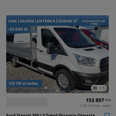
1
/
6
153 897
PLN
(
125 119
PLN
-
netto
)
Ford Transit 350 L3 Trend Skrzynia Otwarta 2.0 130KM