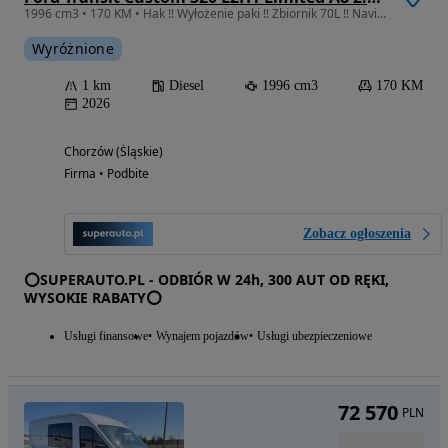
1996 cm3 • 170 KM • Hak !! Wyłożenie paki !! Zbiornik 70L !! Navi !! Kamery 360 !!
Wyróżnione
1 km
Diesel
1996 cm3
170 KM
2026
Chorzów (Śląskie)
Firma • Podbite
Zobacz ogłoszenia
⭕SUPERAUTO.PL - ODBIÓR W 24h, 300 AUT OD RĘKI,
WYSOKIE RABATY⭕
Usługi finansowe
Wynajem pojazdów
Usługi ubezpieczeniowe
72 570
PLN