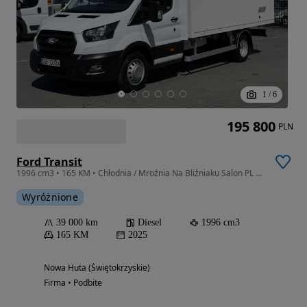
1
/
6
195 800
PLN
Ford Transit
1996 cm3 • 165 KM • Chłodnia / Mroźnia Na Bliźniaku Salon PL Gwarancja Od ręki ( Iveco )
Wyróżnione
39 000 km
Diesel
1996 cm3
165 KM
2025
Nowa Huta (Świętokrzyskie)
Firma • Podbite