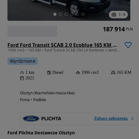
1
/
6
187 914
PLN
Ford Ford Transit SCAB 2.0 Ecoblue 165 KM M6 RWD 350L4 - Kontener z windą
1996 cm3 • 165 KM • Ford Transit SCAB 350 L4 Kontener z windą DHOLLANDIA
Wyróżnione
1 km
Diesel
1996 cm3
165 KM
2025
Olsztyn (Warmińsko-mazurskie)
Firma • Podbite
Zobacz ogłoszenia
Ford Plichta Dostawcze Olsztyn