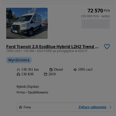
72 570
PLN
(
59 000
PLN
-
netto
)
Ford Transit 2.0 EcoBlue Hybrid L2H2 Trend 310M
1995 cm3 • 130 KM • ASO FORD po przeglądzie w ASO !!!
Wyróżnione
138 361 km
Diesel
1995 cm3
130 KM
2019
Rybnik (Śląskie)
Firma • Opublikowano
Zobacz ogłoszenia
Firma