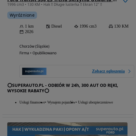
1996 cm3 • 130 KM • Hak !! Długie lusterka !! Ekran 12" !!
Wyróżnione
1 km
Diesel
1996 cm3
130 KM
2026
Chorzów (Śląskie)
Firma • Opublikowano
Zobacz ogłoszenia
⭕SUPERAUTO.PL - ODBIÓR W 24h, 300 AUT OD RĘKI,
WYSOKIE RABATY⭕
Usługi finansowe
Wynajem pojazdów
Usługi ubezpieczeniowe