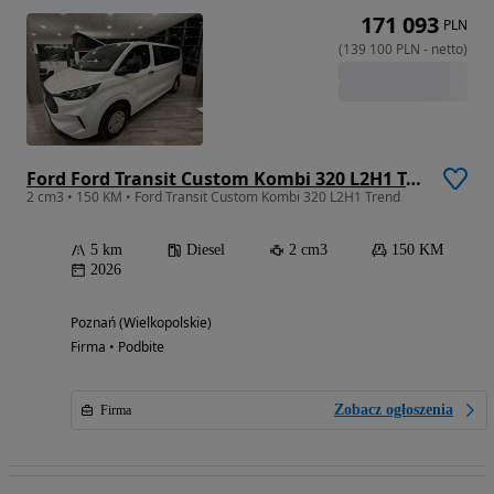
171 093
PLN
(
139 100
PLN
-
netto
)
Ford Ford Transit Custom Kombi 320 L2H1 Trend
2 cm3 • 150 KM • Ford Transit Custom Kombi 320 L2H1 Trend
5 km
Diesel
2 cm3
150 KM
2026
Poznań (Wielkopolskie)
Firma • Podbite
Zobacz ogłoszenia
Firma