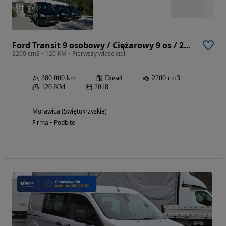
Ford Transit 9 osobowy / Ciężarowy 9 os / 23% vat
2200 cm3 • 120 KM • Pierwszy własciciel
380 000 km
Diesel
2200 cm3
120 KM
2018
Morawica (Świętokrzyskie)
Firma • Podbite