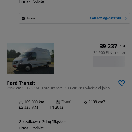
Firma • Podbite
Zobacz ogłoszenia
Firma
39 237
PLN
(
31 900
PLN
-
netto
)
Ford Transit
2198 cm3 • 125 KM • Ford Transit L3H3 2012r 1 właściciel jak NOWY klima tylko 109 tys.km
109 000 km
Diesel
2198 cm3
125 KM
2012
Goczałkowice-Zdrój (Śląskie)
Firma • Podbite