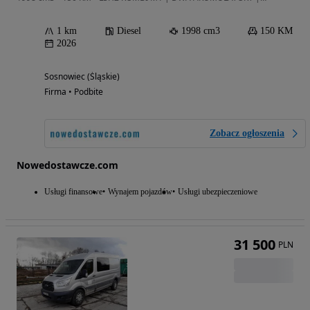
1 km
Diesel
1998 cm3
150 KM
2026
Sosnowiec (Śląskie)
Firma • Podbite
Zobacz ogłoszenia
Nowedostawcze.com
Usługi finansowe
Wynajem pojazdów
Usługi ubezpieczeniowe
31 500
PLN