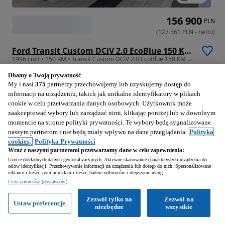
156 900
PLN
(
127 561
PLN
-
netto
)
Ford Transit Custom DCiV 2.0 EcoBlue 150 KM M6 Trend
1996 cm3 • 150 KM • Transit Custom DCiV 2.0 EcoBlue 150 KM M6 Trend
Dbamy o Twoją prywatność
10 km
Diesel
1996 cm3
My i nasi
375
partnerzy przechowujemy lub uzyskujemy dostęp do
150 KM
2025
informacji na urządzeniu, takich jak unikalne identyfikatory w plikach
cookie w celu przetwarzania danych osobowych. Użytkownik może
zaakceptować wybory lub zarządzać nimi, klikając poniżej lub w dowolnym
Bydgoszcz (Kujawsko-pomorskie)
momencie na stronie polityki prywatności. Te wybory będą sygnalizowane
Firma • Podbite
naszym partnerom i nie będą miały wpływu na dane przeglądania.
Polityka
cookies,
Polityka Prywatności
Wraz z naszymi partnerami przetwarzamy dane w celu zapewnienia:
Zobacz ogłoszenia
Firma
Użycie dokładnych danych geolokalizacyjnych. Aktywne skanowanie charakterystyki urządzenia do
celów identyfikacji. Przechowywanie informacji na urządzeniu lub dostęp do nich. Spersonalizowane
reklamy i treści, pomiar reklam i treści, badnie odbiorców i ulepszanie usług.
Ford Plichta Dostawcze - Bydgoszcz
Lista partnerów (dostawców)
Usługi finansowe
Naprawa samochodów
Usługi ubezpieczeniowe
Zezwól tylko na
Zezwól na
Ustaw preferencje
Odkup
niezbędne
wszystkie