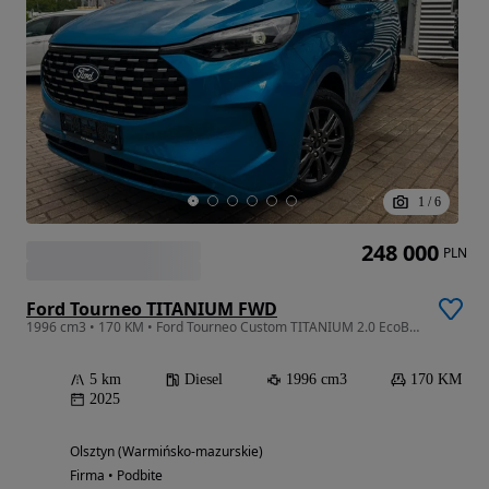
1
/
6
248 000
PLN
Ford Tourneo TITANIUM FWD
1996 cm3 • 170 KM • Ford Tourneo Custom TITANIUM 2.0 EcoBlue 170KM A8 FWD L2
5 km
Diesel
1996 cm3
170 KM
2025
Olsztyn (Warmińsko-mazurskie)
Firma • Podbite