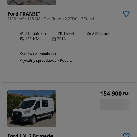
Ford TRANSIT
2198 cm3 • 125 KM • Ford Transit 2,2TDCi L3 Trend
342 669 km
Diesel
2198 cm3
125 KM
2016
Kraków (Małopolskie)
Prywatny sprzedawca • Podbite
154 900
PLN
Ford L3H2 Brygada