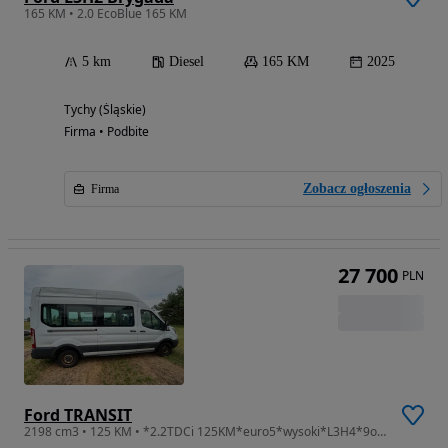
165 KM • 2.0 EcoBlue 165 KM
5 km
Diesel
165 KM
2025
Tychy (Śląskie)
Firma • Podbite
Zobacz ogłoszenia
Firma
27 700
PLN
Ford TRANSIT
2198 cm3 • 125 KM • *2.2TDCi 125KM*euro5*wysoki*L3H4*9osób*serwis*silnik-problem*z Niemiec