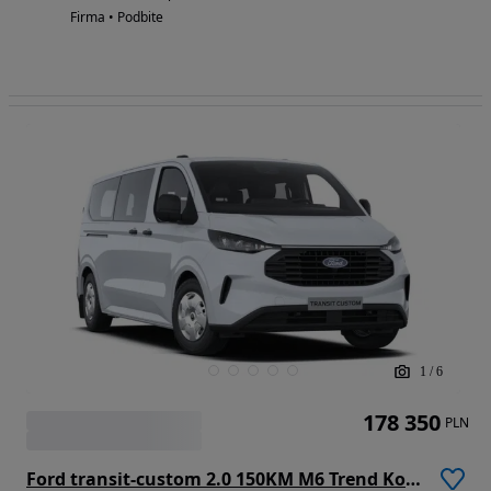
Firma • Podbite
1
/
6
178 350
PLN
Ford transit-custom 2.0 150KM M6 Trend Kombi 320 L2