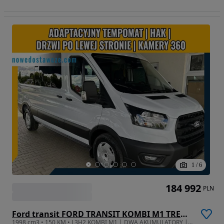
1
/
6
184 992
PLN
Ford transit FORD TRANSIT KOMBI M1 TREND 2.0 ECOBLUE 150KM LDT 6.2 A8 FWD 350 L3
1998 cm3 • 150 KM • L3H2 KOMBI M1 | DWA AKUMULATORY | TYLNA KLIMATYZACJA |