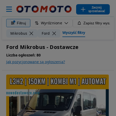
Zacznij
sprzedawać
Wyróżnione
Filtruj
Zapisz filtry wyszuk
Wyczyść filtry
Mikrobus
Ford
Ford Mikrobus - Dostawcze
Liczba ogłoszeń:
80
Jak pozycjonowane są ogłoszenia?