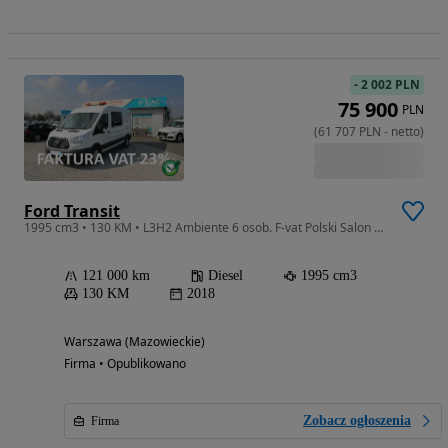
-
2 002 PLN
75 900
PLN
(
61 707
PLN
-
netto
)
Ford Transit
1995 cm3 • 130 KM • L3H2 Ambiente 6 osob. F-vat Polski Salon Gwarancja
121 000 km
Diesel
1995 cm3
130 KM
2018
Warszawa (Mazowieckie)
Firma • Opublikowano
Zobacz ogłoszenia
Firma