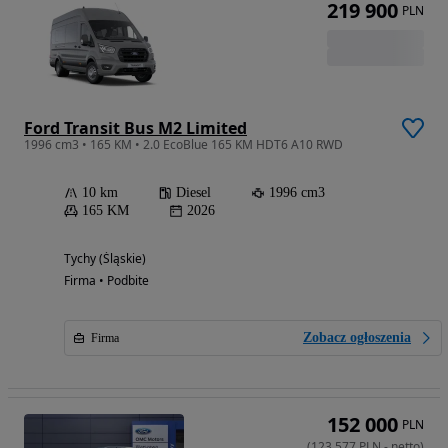
219 900
PLN
Ford Transit Bus M2 Limited
1996 cm3 • 165 KM • 2.0 EcoBlue 165 KM HDT6 A10 RWD
10 km
Diesel
1996 cm3
165 KM
2026
Tychy (Śląskie)
Firma • Podbite
Zobacz ogłoszenia
Firma
152 000
PLN
(
123 577
PLN
-
netto
)