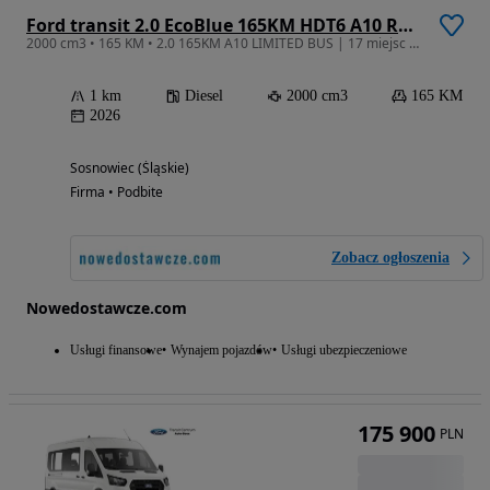
Ford transit 2.0 EcoBlue 165KM HDT6 A10 RWD LIMITED BUS M2 460 L4
2000 cm3 • 165 KM • 2.0 165KM A10 LIMITED BUS | 17 miejsc | Hak Holowniczy | Zbiornik 95L
1 km
Diesel
2000 cm3
165 KM
2026
Sosnowiec (Śląskie)
Firma • Podbite
Zobacz ogłoszenia
Nowedostawcze.com
Usługi finansowe
Wynajem pojazdów
Usługi ubezpieczeniowe
175 900
PLN