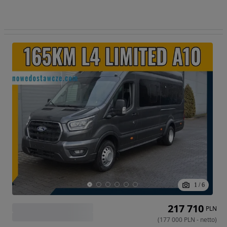
1
/
6
217 710
PLN
(
177 000
PLN
-
netto
)