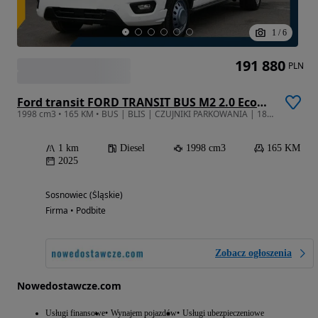
1
/
6
191 880
PLN
Ford transit FORD TRANSIT BUS M2 2.0 EcoBlue 165KM HDT6 M6 RWD LIMITED BUS M2 460 L4
1998 cm3 • 165 KM • BUS | BLIS | CZUJNIKI PARKOWANIA | 18 MIEJSC
1 km
Diesel
1998 cm3
165 KM
2025
Sosnowiec (Śląskie)
Firma • Podbite
Zobacz ogłoszenia
Nowedostawcze.com
Usługi finansowe
Wynajem pojazdów
Usługi ubezpieczeniowe