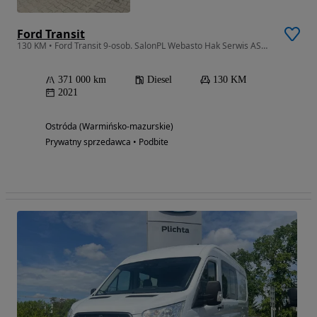
Ford Transit
130 KM • Ford Transit 9-osob. SalonPL Webasto Hak Serwis ASO FV
371 000 km
Diesel
130 KM
2021
Ostróda (Warmińsko-mazurskie)
Prywatny sprzedawca • Podbite