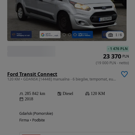
1
/
6
-
1 476 PLN
23 370
PLN
(
19 000
PLN
-
netto
)
Ford Transit Connect
120 KM • GDAŃSK [14448] manualna - 6 biegów, tempomat, euro6, fv 23%vat
285 842 km
Diesel
120 KM
2018
Gdańsk (Pomorskie)
Firma • Podbite