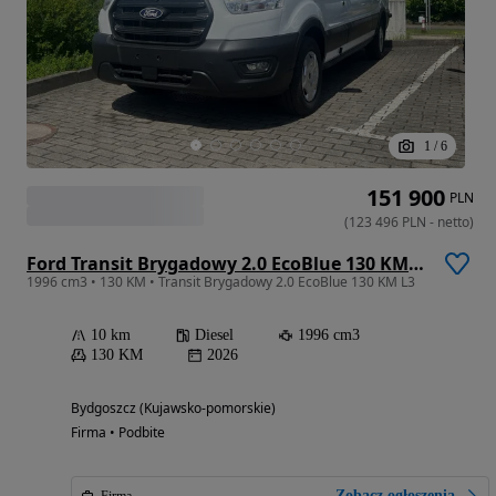
1
/
6
151 900
PLN
(
123 496
PLN
-
netto
)
Ford Transit Brygadowy 2.0 EcoBlue 130 KM L3
1996 cm3 • 130 KM • Transit Brygadowy 2.0 EcoBlue 130 KM L3
10 km
Diesel
1996 cm3
130 KM
2026
Bydgoszcz (Kujawsko-pomorskie)
Firma • Podbite
Zobacz ogłoszenia
Firma