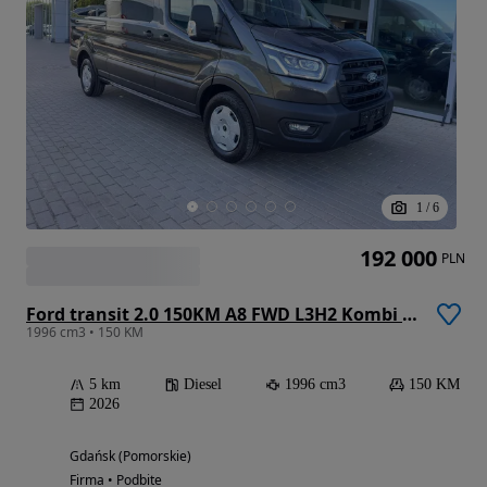
1
/
6
192 000
PLN
Ford transit 2.0 150KM A8 FWD L3H2 Kombi Trend
1996 cm3 • 150 KM
5 km
Diesel
1996 cm3
150 KM
2026
Gdańsk (Pomorskie)
Firma • Podbite