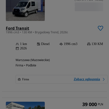
Ford Transit
1996 cm3 • 130 KM • Brygadowy Trend, 2026r.
1 km
Diesel
1996 cm3
130 KM
2026
Warszawa (Mazowieckie)
Firma • Podbite
Zobacz ogłoszenia
Firma
39 000
PLN