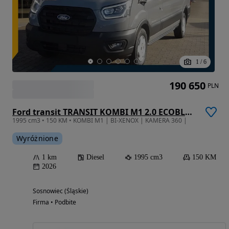
1
/
6
190 650
PLN
Ford transit TRANSIT KOMBI M1 2.0 ECOBLUE 150KM LDT 6.2 A8 FWD TREND 350 L3
1995 cm3 • 150 KM • KOMBI M1 | BI-XENOX | KAMERA 360 |
Wyróżnione
1 km
Diesel
1995 cm3
150 KM
2026
Sosnowiec (Śląskie)
Firma • Podbite