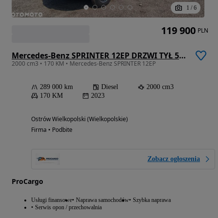
1
/
6
119 900
PLN
Mercedes-Benz SPRINTER 12EP DRZWI TYŁ 5,5M BLIZNIAK WYS. RAMPOWA SALON PL BEZWYPADKOWY FV23% ZADBANY SERWIS ASO 317 517 DO 3,5T DMC
2000 cm3 • 170 KM • Mercedes-Benz SPRINTER 12EP
289 000 km
Diesel
2000 cm3
170 KM
2023
Ostrów Wielkopolski (Wielkopolskie)
Firma • Podbite
Zobacz ogłoszenia
ProCargo
Usługi finansowe
Naprawa samochodów
Szybka naprawa
Serwis opon / przechowalnia