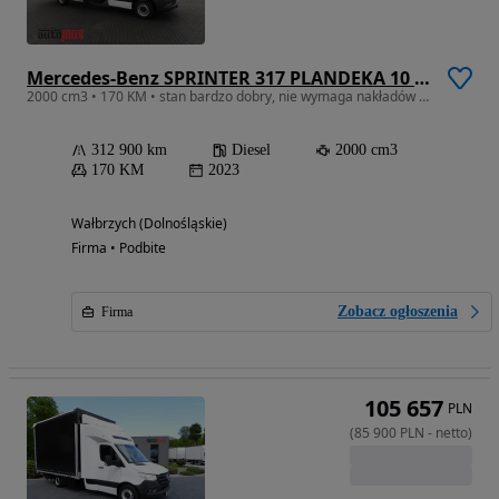
Mercedes-Benz SPRINTER 317 PLANDEKA 10 PALET WEBASTO TEMPOMAT KLIMATYZACJA 170KM
2000 cm3 • 170 KM • stan bardzo dobry, nie wymaga nakładów finansowcyh, dostępny od ręki
312 900 km
Diesel
2000 cm3
170 KM
2023
Wałbrzych (Dolnośląskie)
Firma • Podbite
Zobacz ogłoszenia
Firma
105 657
PLN
(
85 900
PLN
-
netto
)