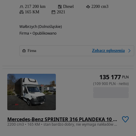
217 200 km
Diesel
2200 cm3
165 KM
2021
Wałbrzych (Dolnośląskie)
Firma • Opublikowano
Zobacz ogłoszenia
Firma
135 177
PLN
(
109 900
PLN
-
netto
)
Mercedes-Benz SPRINTER 316 PLANDEKA 10 PALET WEBASTO KLIMATYZACJA 165KM
2200 cm3 • 165 KM • stan bardzo dobry, nie wymaga nakładów finansowcyh, dostępny od ręki