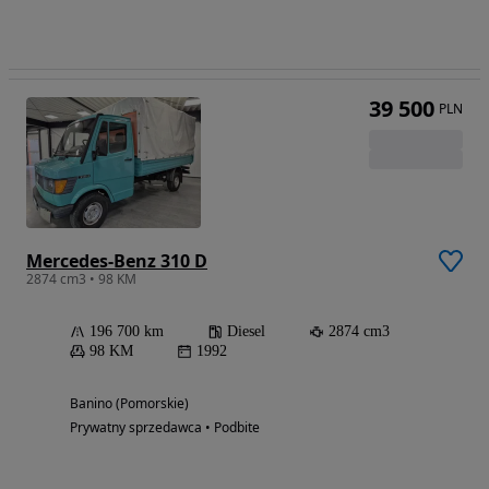
39 500
PLN
Mercedes-Benz 310 D
2874 cm3 • 98 KM
196 700 km
Diesel
2874 cm3
98 KM
1992
Banino (Pomorskie)
Prywatny sprzedawca • Podbite