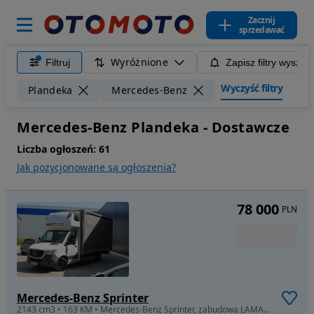
Zacznij
sprzedawać
Wyróżnione
Filtruj
Zapisz filtry wyszuk
Wyczyść filtry
Plandeka
Mercedes-Benz
Mercedes-Benz Plandeka - Dostawcze
Liczba ogłoszeń:
61
Jak pozycjonowane są ogłoszenia?
78 000
PLN
Mercedes-Benz Sprinter
2143 cm3 • 163 KM • Mercedes-Benz Sprinter, zabudowa LAMAR, plandeka FV23