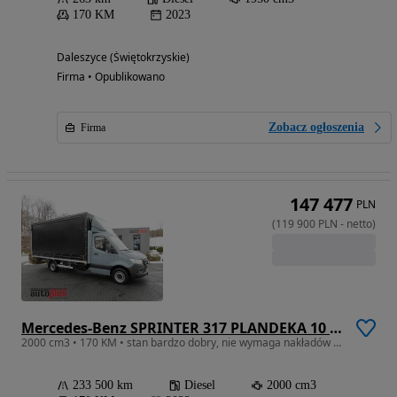
170 KM
2023
Daleszyce (Świętokrzyskie)
Firma • Opublikowano
Zobacz ogłoszenia
Firma
147 477
PLN
(
119 900
PLN
-
netto
)
Mercedes-Benz SPRINTER 317 PLANDEKA 10 PALET TEMPOMAT KLIMATYZACJA 170KM
2000 cm3 • 170 KM • stan bardzo dobry, nie wymaga nakładów finansowcyh, dostępny od ręki
233 500 km
Diesel
2000 cm3