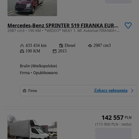
Mercedes-Benz SPRINTER 519 FIRANKA EURO 6
2987 cm3 • 190 KM • *WIDEO* NR.61 1. Wł. Automat FIRANKA+DRZWI Hak 3500 kg Salon PL
433 434 km
Diesel
2987 cm3
190 KM
2015
Bralin (Wielkopolskie)
Firma • Opublikowano
Zobacz ogłoszenia
Firma
142 557
PLN
(
115 900
PLN
-
netto
)