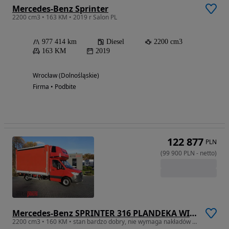
Mercedes-Benz Sprinter
2200 cm3 • 163 KM • 2019 r Salon PL
977 414 km
Diesel
2200 cm3
163 KM
2019
Wrocław (Dolnośląskie)
Firma • Podbite
122 877
PLN
(
99 900
PLN
-
netto
)
Mercedes-Benz SPRINTER 316 PLANDEKA WINDA 8 PALET WEBASTO TEMPOMAT KLIMATYZACJA 160KM
2200 cm3 • 160 KM • stan bardzo dobry, nie wymaga nakładów finansowcyh, dostępny od ręki