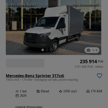
1
/
6
235 914
PLN
(
191 800
PLN
-
netto
)
Mercedes-Benz Sprinter 317cdi
1950 cm3 • 170 KM • Dostępny od ręki, promo leasing
1 km
Diesel
1950 cm3
170 KM
2026
Gdańsk (Pomorskie)