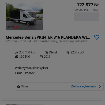
122 877
PLN
(
99 900
PLN
-
netto
)
Mercedes-Benz SPRINTER 316 PLANDEKA WINDA 8 PALET WEBASTO TEMPOMAT KLIMATYZACJA 160KM
2200 cm3 • 160 KM • stan bardzo dobry, nie wymaga nakładów finansowcyh, dostępny od ręki
230 700 km
Diesel
2200 cm3
160 KM
2018
Wałbrzych (Dolnośląskie)
Firma • Podbite
Zobacz ogłoszenia
Firma