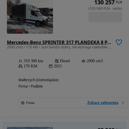
130 257
PLN
(
105 900
PLN
-
netto
)
Mercedes-Benz SPRINTER 317 PLANDEKA 8 PALET WEBASTO TEMPOMAT LEDY KLIMATYZACJA 170KM
2000 cm3 • 170 KM • stan bardzo dobry, nie wymaga nakładów finansowcyh, dostępny od ręki
319 300 km
Diesel
2000 cm3
170 KM
2021
Wałbrzych (Dolnośląskie)
Firma • Podbite
Zobacz ogłoszenia
Firma