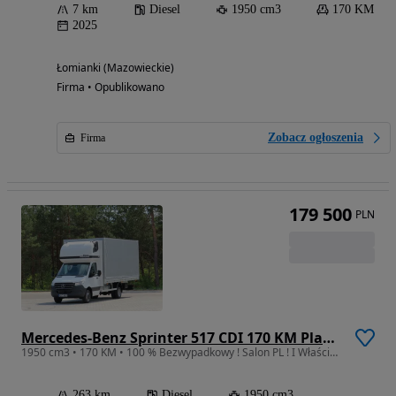
7 km
Diesel
1950 cm3
170 KM
2025
Łomianki (Mazowieckie)
Firma • Opublikowano
Zobacz ogłoszenia
Firma
179 500
PLN
Mercedes-Benz Sprinter 517 CDI 170 KM Plandeka 12 E.Palet 5520 mm Dł. Skrzynia 2453 mm Szeroka TYLNE DRZWI KONTENEROWE Rozstaw Osi 4325 mm DMC 3500 Kg Ładowność 823 Kg WZMACNIANY Załadunek Wysokość Rampowa AMAZON Kabina Sypialniana SPOJKAR SPOJTRAK XL Nowy Nie Używany Gotowy Dostępny OKAZJA
1950 cm3 • 170 KM • 100 % Bezwypadkowy ! Salon PL ! I Właściciel ! Gwarancja Przebiegu !
263 km
Diesel
1950 cm3