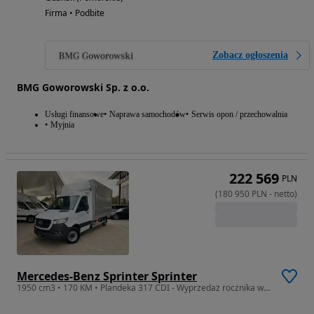
Firma • Podbite
Zobacz ogłoszenia
BMG Goworowski Sp. z o.o.
Usługi finansowe
Naprawa samochodów
Serwis opon / przechowalnia
Myjnia
222 569
PLN
(
180 950
PLN
-
netto
)
Mercedes-Benz Sprinter Sprinter
1950 cm3 • 170 KM • Plandeka 317 CDI - Wyprzedaż rocznika w ASO!