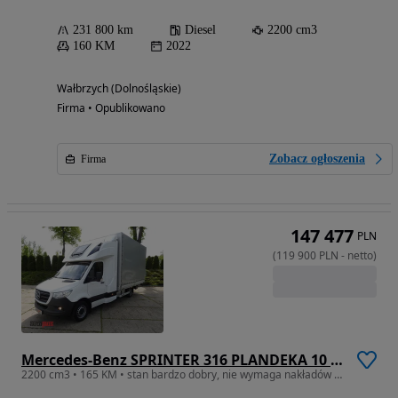
231 800 km
Diesel
2200 cm3
160 KM
2022
Wałbrzych (Dolnośląskie)
Firma • Opublikowano
Zobacz ogłoszenia
Firma
147 477
PLN
(
119 900
PLN
-
netto
)
Mercedes-Benz SPRINTER 316 PLANDEKA 10 PALET WEBASTO KLIMATYZACJA TEMPOMAT 165KM
2200 cm3 • 165 KM • stan bardzo dobry, nie wymaga nakładów finansowcyh, dostępny od ręki