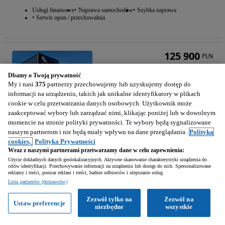
Usługi finansowe
Naprawa samochodów
Szybka naprawa
Serwis opon / przechowalnia
125 900
PLN
Dbamy o Twoją prywatność
My i nasi
375
partnerzy przechowujemy lub uzyskujemy dostęp do
informacji na urządzeniu, takich jak unikalne identyfikatory w plikach
cookie w celu przetwarzania danych osobowych. Użytkownik może
zaakceptować wybory lub zarządzać nimi, klikając poniżej lub w dowolnym
momencie na stronie polityki prywatności. Te wybory będą sygnalizowane
Mercedes-Benz Mercedes-Benz Sprinter 317 Salon Polska Gwarancja 05.2027 Winda Firanka
naszym partnerom i nie będą miały wpływu na dane przeglądania.
Polityka
1950 cm3 • 170 KM • Mercedes-Benz Sprinter 317 Salon Polska Gwarancja 05.2027 Winda Firan
cookies,
Polityka Prywatności
Wraz z naszymi partnerami przetwarzamy dane w celu zapewnienia:
105 900 km
Diesel
1950 cm3
Użycie dokładnych danych geolokalizacyjnych. Aktywne skanowanie charakterystyki urządzenia do
celów identyfikacji. Przechowywanie informacji na urządzeniu lub dostęp do nich. Spersonalizowane
170 KM
2022
reklamy i treści, pomiar reklam i treści, badnie odbiorców i ulepszanie usług.
Lista partnerów (dostawców)
Ładzice (Łódzkie)
Zezwól tylko na
Zezwól na
Firma • Podbite
Ustaw preferencje
niezbędne
wszystkie