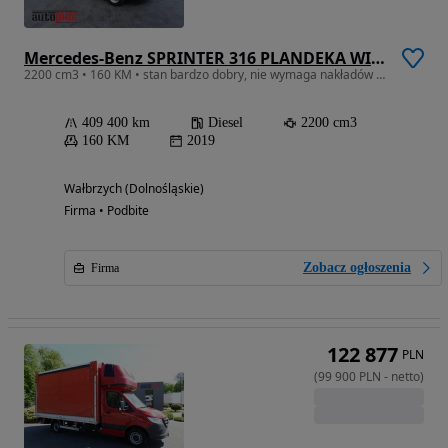
Mercedes-Benz SPRINTER 316 PLANDEKA WINDA 10 PALET WEBASTO TEMPOMAT PNEUMATYKA KLIMATYZACJA 160KM
2200 cm3 • 160 KM • stan bardzo dobry, nie wymaga nakładów finansowcyh, dostępny od ręki
409 400 km
Diesel
2200 cm3
160 KM
2019
Wałbrzych (Dolnośląskie)
Firma • Podbite
Zobacz ogłoszenia
Firma
122 877
PLN
(
99 900
PLN
-
netto
)