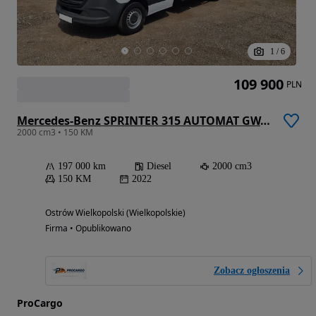
1
/
6
109 900
PLN
Mercedes-Benz SPRINTER 315 AUTOMAT GWARANCJA PRODUCENTA 09.2027 9G-TRONIC PLANDEKA FIRANA 10EP BEZKLUCZYKOWY DOSTĘP SALON PL BEZWYPADKOWY BEZ WKŁADU SERWIS ASO FV23% 2.0 150KM
2000 cm3 • 150 KM
197 000 km
Diesel
2000 cm3
150 KM
2022
Ostrów Wielkopolski (Wielkopolskie)
Firma • Opublikowano
Zobacz ogłoszenia
ProCargo