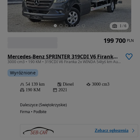
1
/
6
199 700
PLN
Mercedes-Benz SPRINTER 319CDI V6 Firanka 2x WINDA 54tyś km Automat SalonPL FV23%
3000 cm3 • 190 KM • 319CDI V6 Firanka 2x WINDA 54tyś km Automat SalonPL FV23% LEDY
Wyróżnione
54 139 km
Diesel
3000 cm3
190 KM
2021
Daleszyce (Świętokrzyskie)
Firma • Podbite
Zobacz ogłoszenia